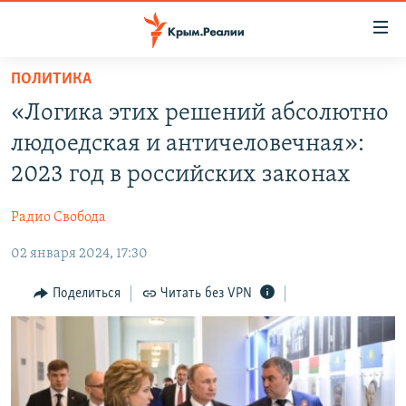
Доступность
ссылки
Вернуться
ПОЛИТИКА
к
НОВОСТИ
«Логика этих решений абсолютно
основному
СПЕЦПРОЕКТЫ
содержанию
людоедская и античеловечная»:
ВОДА
Вернутся
ГРУЗ 200
2023 год в российских законах
к
ИСТОРИЯ
КАРТА ВОЕННЫХ ОБЪЕКТОВ КРЫМА
главной
Радио Свобода
ЕЩЕ
11 ЛЕТ ОККУПАЦИИ КРЫМА. 11 ИСТОРИЙ СОПРОТИВЛЕНИЯ
навигации
Вернутся
02 января 2024, 17:30
РАДІО СВОБОДА
ИНТЕРАКТИВ
к
КАК ОБОЙТИ БЛОКИРОВКУ
ИНФОГРАФИКА
Поделиться
Читать без VPN
поиску
ТЕЛЕПРОЕКТ КРЫМ.РЕАЛИИ
Українською
СОВЕТЫ ПРАВОЗАЩИТНИКОВ
Qırımtatar
ПРОПАВШИЕ БЕЗ ВЕСТИ