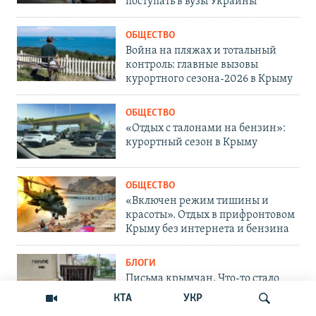
поступать в вузы Украины
ОБЩЕСТВО
Война на пляжах и тотальный
контроль: главные вызовы
курортного сезона-2026 в Крыму
ОБЩЕСТВО
«Отдых с талонами на бензин»:
курортный сезон в Крыму
ОБЩЕСТВО
«Включен режим тишины и
красоты». Отдых в прифронтовом
Крыму без интернета и бензина
БЛОГИ
Письма крымчан. Что-то стало
меняться в Крыму: где же теперь
КТА
УКР
укрыться?