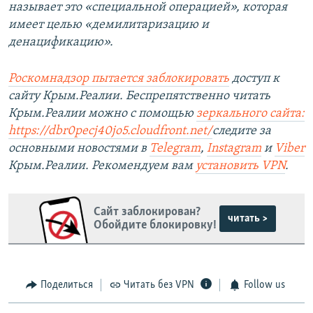
называет это «специальной операцией», которая
имеет целью «демилитаризацию и
денацификацию».
Роскомнадзор пытается заблокировать
доступ к
сайту Крым.Реалии. Беспрепятственно читать
Крым.Реалии можно с помощью
зеркального сайта:
https://dbr0pecj40jo5.cloudfront.net/
следите за
основными новостями в
Telegram
,
Instagram
и
Viber
Крым.Реалии. Рекомендуем вам
установить VPN
.
Сайт заблокирован?
читать >
Обойдите блокировку!
Поделиться
Читать без VPN
Follow us