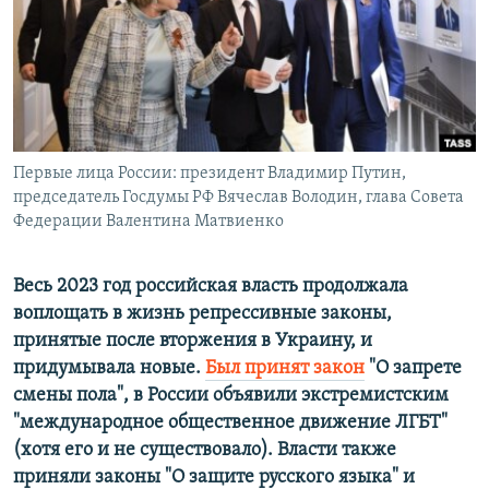
ПРИСОЕДИНЯЙТЕСЬ!
ПОБЕДИТЕЛЕЙ НЕ СУДЯТ?
КРЫМ.НЕПОКОРЕННЫЙ
ELIFBE
УКРАИНСКАЯ ПРОБЛЕМА КРЫМА
Все сайты RFE/RL
Первые лица России: президент Владимир Путин,
председатель Госдумы РФ Вячеслав Володин, глава Совета
Федерации Валентина Матвиенко
Весь 2023 год российская власть продолжала
воплощать в жизнь репрессивные законы,
принятые после вторжения в Украину, и
придумывала новые.
Был принят закон
"О запрете
смены пола", в России объявили экстремистским
"международное общественное движение ЛГБТ"
(хотя его и не существовало). Власти также
приняли законы "О защите русского языка" и