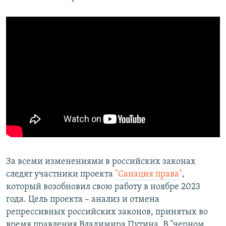
За всеми изменениями в российских законах
следят участники проекта
"Санация права"
,
который возобновил свою работу в ноябре 2023
года. Цель проекта – анализ и отмена
репрессивных российских законов, принятых во
время правления Владимира Путина. В "черном