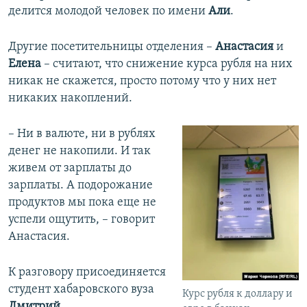
делится молодой человек по имени
Али
.
Другие посетительницы отделения –
Анастасия
и
Елена
– считают, что снижение курса рубля на них
никак не скажется, просто потому что у них нет
никаких накоплений.
– Ни в валюте, ни в рублях
денег не накопили. И так
живем от зарплаты до
зарплаты. А подорожание
продуктов мы пока еще не
успели ощутить, – говорит
Анастасия.
К разговору присоединяется
студент хабаровского вуза
Курс рубля к доллару и
Дмитрий
.