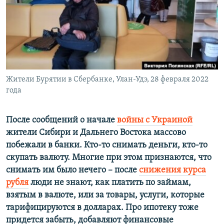
ПРИСОЕДИНЯЙТЕСЬ!
ПОБЕДИТЕЛЕЙ НЕ СУДЯТ?
КРЫМ.НЕПОКОРЕННЫЙ
ELIFBE
УКРАИНСКАЯ ПРОБЛЕМА КРЫМА
Все сайты RFE/RL
Жители Бурятии в Сбербанке, Улан-Удэ, 28 февраля 2022
года
После сообщений о начале
войны с Украиной
жители Сибири и Дальнего Востока массово
побежали в банки. Кто-то снимать деньги, кто-то
скупать валюту. Многие при этом признаются, что
снимать им было нечего – после
снижения курса
рубля
люди не знают, как платить по займам,
взятым в валюте, или за товары, услуги, которые
тарифицируются в долларах. Про ипотеку тоже
придется забыть, добавляют финансовые