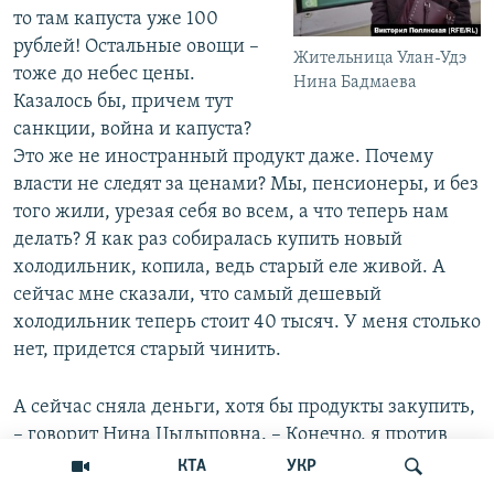
то там капуста уже 100
рублей! Остальные овощи –
Жительница Улан-Удэ
тоже до небес цены.
Нина Бадмаева
Казалось бы, причем тут
санкции, война и капуста?
Это же не иностранный продукт даже. Почему
власти не следят за ценами? Мы, пенсионеры, и без
того жили, урезая себя во всем, а что теперь нам
делать? Я как раз собиралась купить новый
холодильник, копила, ведь старый еле живой. А
сейчас мне сказали, что самый дешевый
холодильник теперь стоит 40 тысяч. У меня столько
нет, придется старый чинить.
А сейчас сняла деньги, хотя бы продукты закупить,
– говорит Нина Цыдыповна. – Конечно, я против
войны, ведь платить за нее нам придется. Я вообще
КТА
УКР
боюсь, что если война дальше продолжится, то