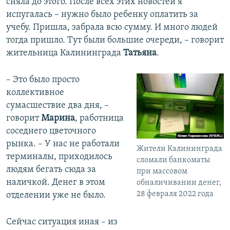
сняла до этого. После всех этих новостей я
испугалась – нужно было ребенку оплатить за
учебу. Пришла, забрала всю сумму. И много людей
тогда пришло. Тут были большие очереди, – говорит
жительница Калининграда
Татьяна
.
– Это было просто
коллективное
сумасшествие два дня, –
говорит
Марина
, работница
соседнего цветочного
рынка. – У нас не работали
Жители Калининграда
терминалы, приходилось
сломали банкоматы
людям бегать сюда за
при массовом
наличкой. Денег в этом
обналичивании денег,
28 февраля 2022 года
отделении уже не было.
Сейчас ситуация иная – из