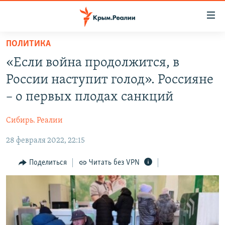
Доступность
ссылки
Вернуться
ПОЛИТИКА
к
НОВОСТИ
«Если война продолжится, в
основному
СПЕЦПРОЕКТЫ
содержанию
России наступит голод». Россияне
ВОДА
Вернутся
ГРУЗ 200
– о первых плодах санкций
к
ИСТОРИЯ
КАРТА ВОЕННЫХ ОБЪЕКТОВ КРЫМА
главной
Сибирь. Реалии
ЕЩЕ
11 ЛЕТ ОККУПАЦИИ КРЫМА. 11 ИСТОРИЙ СОПРОТИВЛЕНИЯ
навигации
Вернутся
28 февраля 2022, 22:15
РАДІО СВОБОДА
ИНТЕРАКТИВ
к
КАК ОБОЙТИ БЛОКИРОВКУ
ИНФОГРАФИКА
Поделиться
Читать без VPN
поиску
ТЕЛЕПРОЕКТ КРЫМ.РЕАЛИИ
Українською
СОВЕТЫ ПРАВОЗАЩИТНИКОВ
Qırımtatar
ПРОПАВШИЕ БЕЗ ВЕСТИ