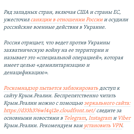
Ряд западных стран, включая США и страны ЕС,
ужесточил
санкции в отношении России
и осудили
российские военные действия в Украине.
Россия отрицает, что ведет против Украины
захватническую войну на ее территории и
называет это «специальной операцией», которая
имеет целью «демилитаризацию и
денацификацию».
Роскомнадзор пытается заблокировать
доступ к
сайту Крым.Реалии. Беспрепятственно читать
Крым.Реалии можно с помощью
зеркального сайта:
https://d33h376wl4q12e.cloudfront.net/
следите за
основными новостями в
Telegram
,
Instagram
и
Viber
Крым.Реалии. Рекомендуем вам
установить VPN
.