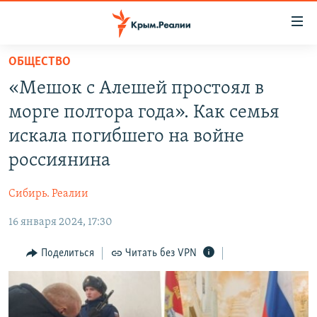
Доступность
ссылки
Вернуться
ОБЩЕСТВО
к
НОВОСТИ
«Мешок с Алешей простоял в
основному
СПЕЦПРОЕКТЫ
содержанию
морге полтора года». Как семья
ВОДА
Вернутся
ГРУЗ 200
искала погибшего на войне
к
ИСТОРИЯ
КАРТА ВОЕННЫХ ОБЪЕКТОВ КРЫМА
россиянина
главной
ЕЩЕ
11 ЛЕТ ОККУПАЦИИ КРЫМА. 11 ИСТОРИЙ СОПРОТИВЛЕНИЯ
навигации
Сибирь. Реалии
Вернутся
РАДІО СВОБОДА
ИНТЕРАКТИВ
к
16 января 2024, 17:30
КАК ОБОЙТИ БЛОКИРОВКУ
ИНФОГРАФИКА
поиску
Поделиться
Читать без VPN
ТЕЛЕПРОЕКТ КРЫМ.РЕАЛИИ
Українською
СОВЕТЫ ПРАВОЗАЩИТНИКОВ
Qırımtatar
ПРОПАВШИЕ БЕЗ ВЕСТИ