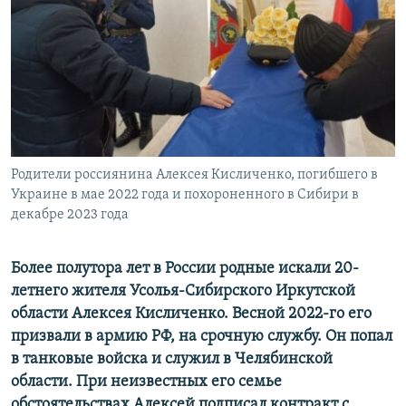
ПРИСОЕДИНЯЙТЕСЬ!
ПОБЕДИТЕЛЕЙ НЕ СУДЯТ?
КРЫМ.НЕПОКОРЕННЫЙ
ELIFBE
УКРАИНСКАЯ ПРОБЛЕМА КРЫМА
Все сайты RFE/RL
Родители россиянина Алексея Кисличенко, погибшего в
Украине в мае 2022 года и похороненного в Сибири в
декабре 2023 года
Более полутора лет в России родные искали 20-
летнего жителя Усолья-Сибирского Иркутской
области Алексея Кисличенко. Весной 2022-го его
призвали в армию РФ, на срочную службу. Он попал
в танковые войска и служил в Челябинской
области. При неизвестных его семье
обстоятельствах Алексей подписал контракт с