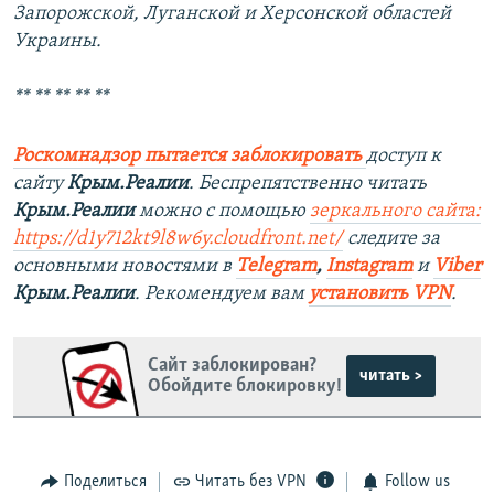
Запорожской, Луганской и Херсонской областей
Украины.
** ** ** ** **
Роскомнадзор пытается заблокировать
доступ к
сайту
Крым.Реалии
. Беспрепятственно читать
Крым.Реалии
можно с помощью
зеркального сайта:
https://d1y712kt9l8w6y.cloudfront.net/
следите за
основными новостями в
Telegram
,
Instagram
и
Viber
Крым.Реалии
. Рекомендуем вам
установить VPN
.
Сайт заблокирован?
читать >
Обойдите блокировку!
Поделиться
Читать без VPN
Follow us