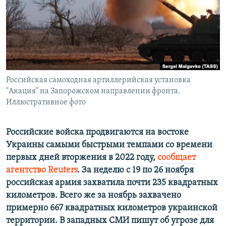
ПРИСОЕДИНЯЙТЕСЬ!
ПОБЕДИТЕЛЕЙ НЕ СУДЯТ?
КРЫМ.НЕПОКОРЕННЫЙ
ELIFBE
УКРАИНСКАЯ ПРОБЛЕМА КРЫМА
Все сайты RFE/RL
Российская самоходная артиллерийская установка
"Акация" на Запорожском направлении фронта.
Иллюстративное фото
Российские войска продвигаются на востоке
Украины самыми быстрыми темпами со времени
первых дней вторжения в 2022 году,
сообщает
агентство Reuters
. За неделю с 19 по 26 ноября
российская армия захватила почти 235 квадратных
километров. Всего же за ноябрь захвачено
примерно 667 квадратных километров украинской
территории. В западных СМИ пишут об угрозе для