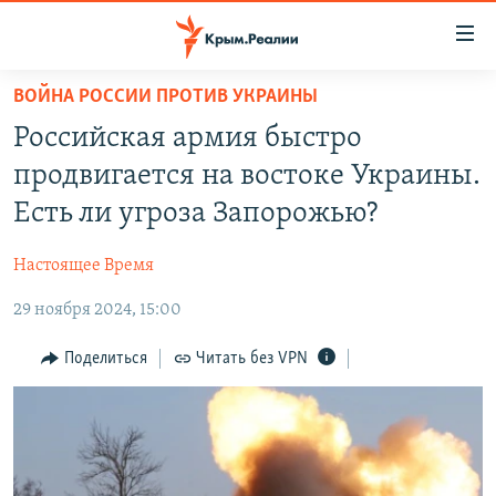
Доступность
ссылки
Вернуться
ВОЙНА РОССИИ ПРОТИВ УКРАИНЫ
к
НОВОСТИ
Российская армия быстро
основному
СПЕЦПРОЕКТЫ
содержанию
продвигается на востоке Украины.
ВОДА
Вернутся
ГРУЗ 200
Есть ли угроза Запорожью?
к
ИСТОРИЯ
КАРТА ВОЕННЫХ ОБЪЕКТОВ КРЫМА
главной
Настоящее Время
ЕЩЕ
11 ЛЕТ ОККУПАЦИИ КРЫМА. 11 ИСТОРИЙ СОПРОТИВЛЕНИЯ
навигации
Вернутся
29 ноября 2024, 15:00
РАДІО СВОБОДА
ИНТЕРАКТИВ
к
КАК ОБОЙТИ БЛОКИРОВКУ
ИНФОГРАФИКА
Поделиться
Читать без VPN
поиску
ТЕЛЕПРОЕКТ КРЫМ.РЕАЛИИ
Українською
СОВЕТЫ ПРАВОЗАЩИТНИКОВ
Qırımtatar
ПРОПАВШИЕ БЕЗ ВЕСТИ