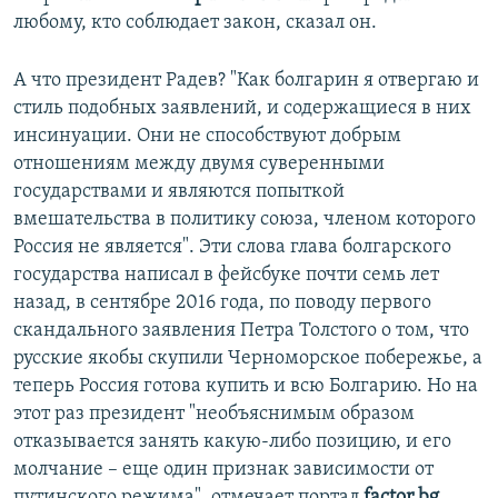
любому, кто соблюдает закон, сказал он.
А что президент Радев? "Как болгарин я отвергаю и
стиль подобных заявлений, и содержащиеся в них
инсинуации. Они не способствуют добрым
отношениям между двумя суверенными
государствами и являются попыткой
вмешательства в политику союза, членом которого
Россия не является". Эти слова глава болгарского
государства написал в фейсбуке почти семь лет
назад, в сентябре 2016 года, по поводу первого
скандального заявления Петра Толстого о том, что
русские якобы скупили Черноморское побережье, а
теперь Россия готова купить и всю Болгарию. Но на
этот раз президент "необъяснимым образом
отказывается занять какую-либо позицию, и его
молчание – еще один признак зависимости от
путинского режима", отмечает портал
factor.bg
.