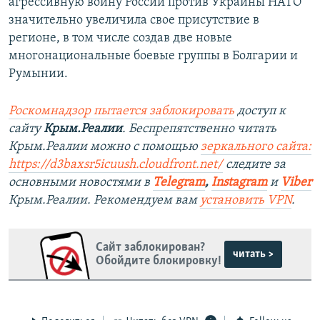
агрессивную войну России против Украины НАТО
значительно увеличила свое присутствие в
регионе, в том числе создав две новые
многонациональные боевые группы в Болгарии и
Румынии.
Роскомнадзор пытается заблокировать
доступ к
сайту
Крым.Реалии
. Беспрепятственно читать
Крым.Реалии можно с помощью
зеркального сайта:
https://d3baxsr5icuush.cloudfront.net/
следите за
основными новостями в
Telegram
,
Instagram
и
Viber
Крым.Реалии. Рекомендуем вам
установить VPN
.
Сайт заблокирован?
читать >
Обойдите блокировку!