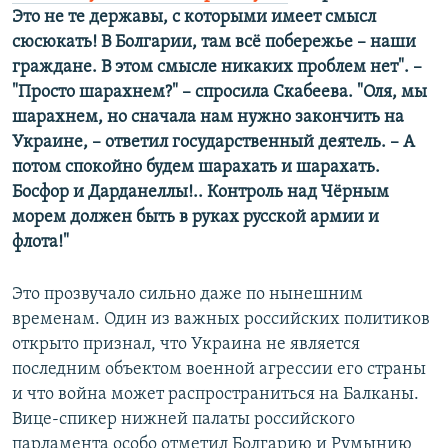
Это не те державы, с которыми имеет смысл
сюсюкать! В Болгарии, там всё побережье – наши
граждане. В этом смысле никаких проблем нет"
. –
"
Просто шарахнем?
"
– спросила Скабеева.
"
Оля, мы
шарахнем, но сначала нам нужно закончить на
Украине, – ответил государственный деятель. – А
потом спокойно будем шарахать и шарахать.
Босфор и Дарданеллы!.. Контроль над Чёрным
морем должен быть в руках русской армии и
флота!
"
Это прозвучало сильно даже по нынешним
временам. Один из важных российских политиков
открыто признал, что Украина не является
последним объектом военной агрессии его страны
и что война может распространиться на Балканы.
Вице-спикер нижней палаты российского
парламента особо отметил Болгарию и Румынию