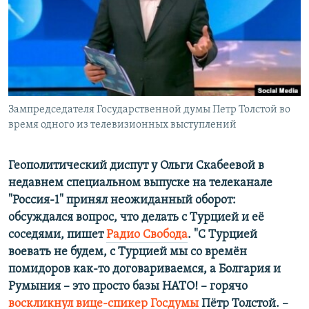
ПРИСОЕДИНЯЙТЕСЬ!
ПОБЕДИТЕЛЕЙ НЕ СУДЯТ?
КРЫМ.НЕПОКОРЕННЫЙ
ELIFBE
УКРАИНСКАЯ ПРОБЛЕМА КРЫМА
Все сайты RFE/RL
Зампредседателя Государственной думы Петр Толстой во
время одного из телевизионных выступлений
Геополитический диспут у Ольги Скабеевой в
недавнем специальном выпуске на телеканале
"
Россия-1
" принял неожиданный оборот:
обсуждался вопрос, что делать с Турцией и её
соседями, пишет
Радио Свобода
. "
С Турцией
воевать не будем, с Турцией мы со времён
помидоров как-то договариваемся, а Болгария и
Румыния – это просто базы НАТО! – горячо
воскликнул вице-спикер Госдумы
Пётр Толстой. –