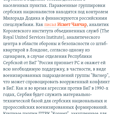
населенных пунктах. Паравоенные группировки
сербских националистов находятся под контролем
Милорада Додика и финансируются российскими
спецслужбами. Как
писал
Исмет Чанчар
, аналитик
Королевского института объединенных служб (The
Royal United Services Institute), аналитического
центра в области обороны и безопасности со штаб-
квартирой в Лондоне, согласно одному из
сценариев, в случае отделения Республики
Сербской от БиГ "Россия признает РС и окажет ей
всю необходимую поддержку, в частности, в виде
военизированных подразделений группы "Вагнер",
что может спровоцировать вооруженный конфликт
в БиГ. Как и во время агрессии против БиГ в 1990-х
годах, Сербия будет служить материально-
технической базой для сербских национальных и
пророссийских военизированных формирований.
Крупные партии ПТРК "Корнет", закупленные для