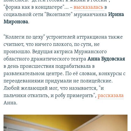
понеслось: "детей готовят к жизни в России",
"форма как в концлагере"... –
высказалась
в
социальной сети "Вконтакте" мурманчанка
Ирина
Миронова
.
"Коллеги по цеху" устроителей аттракциона также
считают, что ничего плохого, по сути, не
произошло. Ведущая актриса Мурманского
областного драматического театра
Анна Будовская
в день происшествия подрабатывала в
развлекательном центре. По её словам, конкурсы с
переодеваниями придумали не полицейские.
Любой желающий мог, что называется, "и
пальчики откатать, и робу примерить",
рассказала
Анна.