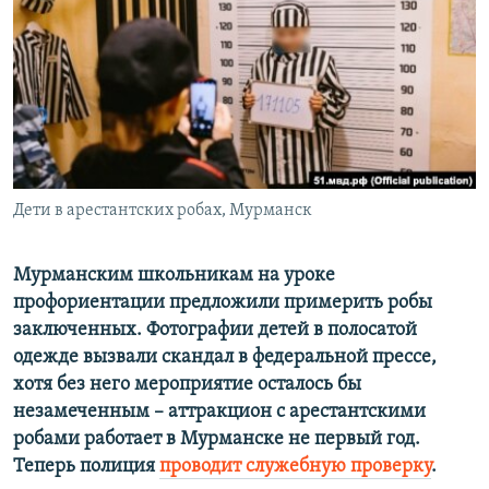
ПРИСОЕДИНЯЙТЕСЬ!
ПОБЕДИТЕЛЕЙ НЕ СУДЯТ?
КРЫМ.НЕПОКОРЕННЫЙ
ELIFBE
УКРАИНСКАЯ ПРОБЛЕМА КРЫМА
Все сайты RFE/RL
Дети в арестантских робах, Мурманск
Мурманским школьникам на уроке
профориентации предложили примерить робы
заключенных. Фотографии детей в полосатой
одежде вызвали скандал в федеральной прессе,
хотя без него мероприятие осталось бы
незамеченным – аттракцион с арестантскими
робами работает в Мурманске не первый год.
Теперь полиция
проводит служебную проверку
.