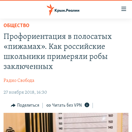
Доступность
ссылки
Вернуться
ОБЩЕСТВО
к
НОВОСТИ
Профориентация в полосатых
основному
СПЕЦПРОЕКТЫ
содержанию
«пижамах». Как российские
ВОДА
Вернутся
ГРУЗ 200
школьники примеряли робы
к
ИСТОРИЯ
КАРТА ВОЕННЫХ ОБЪЕКТОВ КРЫМА
заключенных
главной
ЕЩЕ
11 ЛЕТ ОККУПАЦИИ КРЫМА. 11 ИСТОРИЙ СОПРОТИВЛЕНИЯ
навигации
Радио Свобода
Вернутся
РАДІО СВОБОДА
ИНТЕРАКТИВ
к
27 ноября 2018, 16:30
КАК ОБОЙТИ БЛОКИРОВКУ
ИНФОГРАФИКА
поиску
Поделиться
Читать без VPN
ТЕЛЕПРОЕКТ КРЫМ.РЕАЛИИ
Українською
СОВЕТЫ ПРАВОЗАЩИТНИКОВ
Qırımtatar
ПРОПАВШИЕ БЕЗ ВЕСТИ