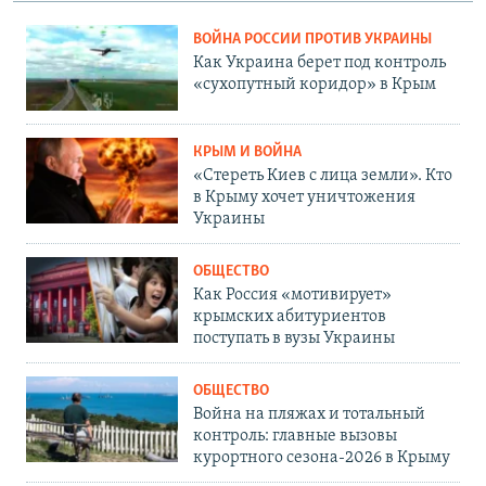
ВОЙНА РОССИИ ПРОТИВ УКРАИНЫ
Как Украина берет под контроль
«сухопутный коридор» в Крым
КРЫМ И ВОЙНА
«Стереть Киев с лица земли». Кто
в Крыму хочет уничтожения
Украины
ОБЩЕСТВО
Как Россия «мотивирует»
крымских абитуриентов
поступать в вузы Украины
ОБЩЕСТВО
Война на пляжах и тотальный
контроль: главные вызовы
курортного сезона-2026 в Крыму