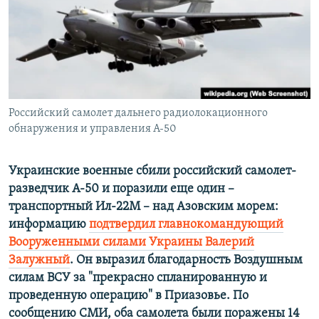
ПРИСОЕДИНЯЙТЕСЬ!
ПОБЕДИТЕЛЕЙ НЕ СУДЯТ?
КРЫМ.НЕПОКОРЕННЫЙ
ELIFBE
УКРАИНСКАЯ ПРОБЛЕМА КРЫМА
Все сайты RFE/RL
Российский самолет дальнего радиолокационного
обнаружения и управления А-50
Украинские военные сбили российский самолет-
разведчик А-50 и поразили еще один –
транспортный Ил-22М – над Азовским морем:
информацию
подтвердил главнокомандующий
Вооруженными силами Украины Валерий
Залужный
. Он выразил благодарность Воздушным
силам ВСУ за "прекрасно спланированную и
проведенную операцию" в Приазовье. По
сообщению СМИ, оба самолета были поражены 14