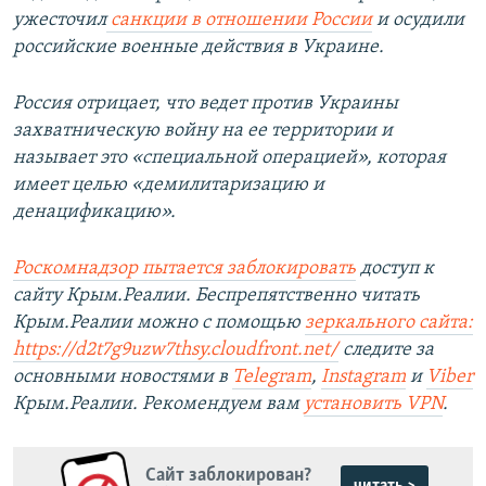
ужесточил
санкции в отношении России
и осудили
российские военные действия в Украине.
Россия отрицает, что ведет против Украины
захватническую войну на ее территории и
называет это «специальной операцией», которая
имеет целью «демилитаризацию и
денацификацию».
Роскомнадзор пытается заблокировать
доступ к
сайту Крым.Реалии. Беспрепятственно читать
Крым.Реалии можно с помощью
зеркального сайта:
https://d2t7g9uzw7thsy.cloudfront.net/
следите за
основными новостями в
Telegram
,
Instagram
и
Viber
Крым.Реалии. Рекомендуем вам
установить VPN
.
Сайт заблокирован?
читать >