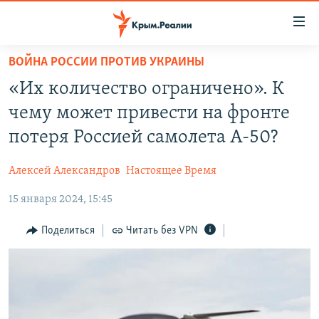
Доступность
ссылки
Вернуться
ВОЙНА РОССИИ ПРОТИВ УКРАИНЫ
к
НОВОСТИ
«Их количество ограничено». К
основному
СПЕЦПРОЕКТЫ
содержанию
чему может привести на фронте
ВОДА
Вернутся
ГРУЗ 200
потеря Россией самолета А-50?
к
ИСТОРИЯ
КАРТА ВОЕННЫХ ОБЪЕКТОВ КРЫМА
главной
Алексей Александров
Настоящее Время
ЕЩЕ
11 ЛЕТ ОККУПАЦИИ КРЫМА. 11 ИСТОРИЙ СОПРОТИВЛЕНИЯ
навигации
Вернутся
15 января 2024, 15:45
РАДІО СВОБОДА
ИНТЕРАКТИВ
к
КАК ОБОЙТИ БЛОКИРОВКУ
ИНФОГРАФИКА
Поделиться
Читать без VPN
поиску
ТЕЛЕПРОЕКТ КРЫМ.РЕАЛИИ
Українською
СОВЕТЫ ПРАВОЗАЩИТНИКОВ
Qırımtatar
ПРОПАВШИЕ БЕЗ ВЕСТИ