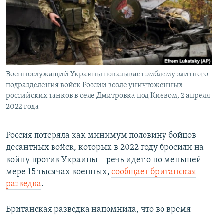
ПРИСОЕДИНЯЙТЕСЬ!
ПОБЕДИТЕЛЕЙ НЕ СУДЯТ?
КРЫМ.НЕПОКОРЕННЫЙ
ELIFBE
УКРАИНСКАЯ ПРОБЛЕМА КРЫМА
Все сайты RFE/RL
Военнослужащий Украины показывает эмблему элитного
подразделения войск России возле уничтоженных
российских танков в селе Дмитровка под Киевом, 2 апреля
2022 года
Россия потеряла как минимум половину бойцов
десантных войск, которых в 2022 году бросили на
войну против Украины – речь идет о по меньшей
мере 15 тысячах военных,
сообщает британская
разведка
.
Британская разведка напомнила, что во время