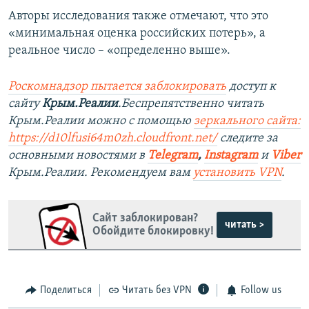
Авторы исследования также отмечают, что это
«минимальная оценка российских потерь», а
реальное число – «определенно выше».
Роскомнадзор пытается заблокировать
доступ к
сайту
Крым.Реалии
.Беспрепятственно читать
Крым.Реалии можно с помощью
зеркального сайта:
https://d10lfusi64m0zh.cloudfront.net/
следите за
основными новостями в
Telegram
,
Instagram
и
Viber
Крым.Реалии. Рекомендуем вам
установить VPN
.
Сайт заблокирован?
читать >
Обойдите блокировку!
Поделиться
Читать без VPN
Follow us