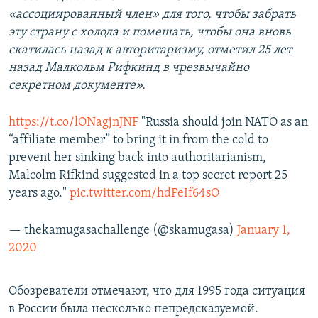
«ассоциированный член» для того, чтобы забрать
эту страну с холода и помешать, чтобы она вновь
скатилась назад к авторитаризму, отметил 25 лет
назад Малкольм Рифкинд в чрезвычайно
секретном документе»​.
https://t.co/lONagjnJNF
"Russia should join NATO as an
“affiliate member” to bring it in from the cold to
prevent her sinking back into authoritarianism,
Malcolm Rifkind suggested in a top secret report 25
years ago."
pic.twitter.com/hdPeIf64sO
— thekamugasachallenge (@skamugasa)
January 1,
2020
Обозреватели отмечают, что для 1995 года ситуация
в России была несколько непредсказуемой.