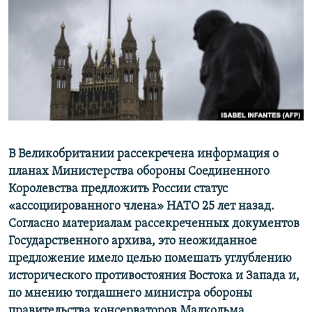
ПРИСОЕДИНЯЙТЕСЬ!
ПОБЕДИТЕЛЕЙ НЕ СУДЯТ?
КРЫМ.НЕПОКОРЕННЫЙ
ELIFBE
УКРАИНСКАЯ ПРОБЛЕМА КРЫМА
Все сайты RFE/RL
В Великобритании рассекречена информация о
планах Министерства обороны Соединенного
Королевства предложить России статус
«ассоциированного члена» НАТО 25 лет назад.
Согласно материалам рассекреченных документов
Государственного архива, это неожиданное
предложение имело целью помешать углублению
исторического противостояния Востока и Запада и,
по мнению тогдашнего министра обороны
правительства консерваторов Малкольма