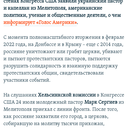
стенах Конгресса США заявили украинский пастор
и капеллан из Мелитополя, американские
политики, ученые и общественные деятели, о чем
информирует «Голос Америки»
.
С момента полномасштабного вторжения в феврале
2022 года, на Донбассе и в Крыму – еще с 2014 года,
россияне уничтожают или грабят церкви, убивают
и пытают протестантских пасторов, пытаются
разрушить солидарность и взаимную поддержку
протестантских общин, свидетельствовали
участники событий.
На слушаниях
Хельсинкской комиссии
в Конгрессе
США 24 июля молодежный пастор
Марк Сергиев
из
Мелитополя приехал с линии фронта. После того,
как россияне захватили его город, а церковь,
собиравшую на молитву тысячи прихожан,