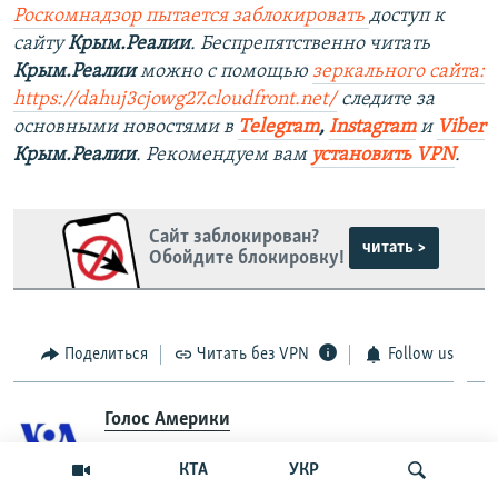
Роскомнадзор пытается заблокировать
доступ к
сайту
Крым.Реалии
. Беспрепятственно читать
Крым.Реалии
можно с помощью
зеркального сайта:
https://dahuj3cjowg27.cloudfront.net/
следите за
основными новостями в
Telegram
,
Instagram
и
Viber
Крым.Реалии
. Рекомендуем вам
установить VPN
.
Сайт заблокирован?
читать >
Обойдите блокировку!
Поделиться
Читать без VPN
Follow us
Голос Америки
(Перепечатка из «Голоса Америки»)
КТА
УКР