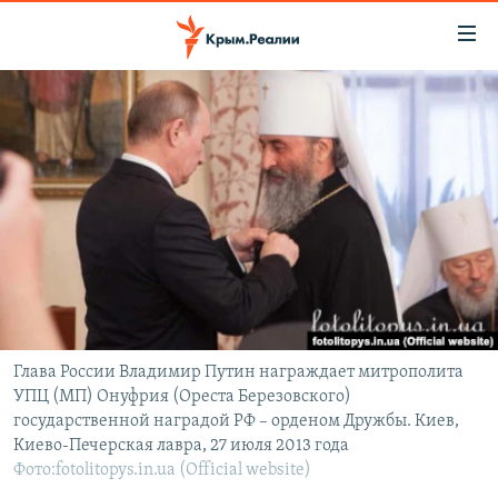
Доступность
ссылки
Вернуться
к
НОВОСТИ
основному
СПЕЦПРОЕКТЫ
содержанию
ВОДА
Вернутся
ГРУЗ 200
к
ИСТОРИЯ
КАРТА ВОЕННЫХ ОБЪЕКТОВ КРЫМА
главной
ЕЩЕ
11 ЛЕТ ОККУПАЦИИ КРЫМА. 11 ИСТОРИЙ СОПРОТИВЛЕНИЯ
навигации
Вернутся
РАДІО СВОБОДА
ИНТЕРАКТИВ
к
КАК ОБОЙТИ БЛОКИРОВКУ
ИНФОГРАФИКА
поиску
Глава России Владимир Путин награждает митрополита
УПЦ (МП) Онуфрия (Ореста Березовского)
ТЕЛЕПРОЕКТ КРЫМ.РЕАЛИИ
Українською
государственной наградой РФ – орденом Дружбы. Киев,
СОВЕТЫ ПРАВОЗАЩИТНИКОВ
Киево-Печерская лавра, 27 июля 2013 года
Qırımtatar
Фото:fotolitopys.in.ua (Official website)
ПРОПАВШИЕ БЕЗ ВЕСТИ