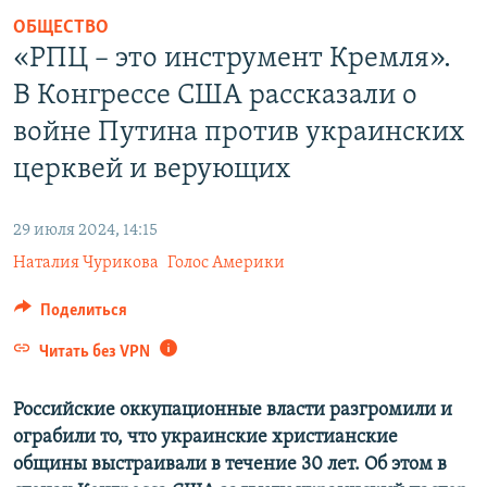
ПРИСОЕДИНЯЙТЕСЬ!
ПОБЕДИТЕЛЕЙ НЕ СУДЯТ?
ОБЩЕСТВО
«РПЦ – это инструмент Кремля».
КРЫМ.НЕПОКОРЕННЫЙ
В Конгрессе США рассказали о
ELIFBE
войне Путина против украинских
УКРАИНСКАЯ ПРОБЛЕМА КРЫМА
церквей и верующих
Все сайты RFE/RL
29 июля 2024, 14:15
Наталия Чурикова
Голос Америки
Поделиться
Читать без VPN
Российские оккупационные власти разгромили и
ограбили то, что украинские христианские
общины выстраивали в течение 30 лет. Об этом в