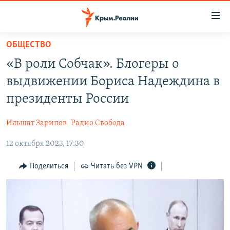
Доступность
ссылки
Вернуться
ОБЩЕСТВО
к
НОВОСТИ
«В роли Собчак». Блогеры о
основному
СПЕЦПРОЕКТЫ
содержанию
выдвижении Бориса Надеждина в
ВОДА
Вернутся
ГРУЗ 200
президенты России
к
ИСТОРИЯ
КАРТА ВОЕННЫХ ОБЪЕКТОВ КРЫМА
главной
Ильшат Зарипов
Радио Свобода
ЕЩЕ
11 ЛЕТ ОККУПАЦИИ КРЫМА. 11 ИСТОРИЙ СОПРОТИВЛЕНИЯ
навигации
Вернутся
12 октября 2023, 17:30
РАДІО СВОБОДА
ИНТЕРАКТИВ
к
КАК ОБОЙТИ БЛОКИРОВКУ
ИНФОГРАФИКА
Поделиться
Читать без VPN
поиску
ТЕЛЕПРОЕКТ КРЫМ.РЕАЛИИ
Українською
СОВЕТЫ ПРАВОЗАЩИТНИКОВ
Qırımtatar
ПРОПАВШИЕ БЕЗ ВЕСТИ