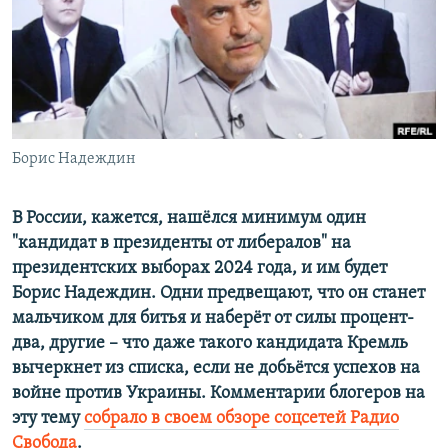
ПРИСОЕДИНЯЙТЕСЬ!
ПОБЕДИТЕЛЕЙ НЕ СУДЯТ?
КРЫМ.НЕПОКОРЕННЫЙ
ELIFBE
УКРАИНСКАЯ ПРОБЛЕМА КРЫМА
Все сайты RFE/RL
Борис Надеждин
В России, кажется, нашёлся минимум один
"кандидат в президенты от либералов" на
президентских выборах 2024 года, и им будет
Борис Надеждин. Одни предвещают, что он станет
мальчиком для битья и наберёт от силы процент-
два, другие – что даже такого кандидата Кремль
вычеркнет из списка, если не добьётся успехов на
войне против Украины. Комментарии блогеров на
эту тему
собрало в своем обзоре соцсетей Радио
Свобода
.