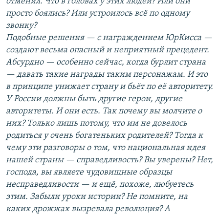
отменил. Что в головах у этих людей? Или они
просто боялись? Или устроилось всё по одному
звонку?
Подобные решения — с награждением ЮрКисса —
создают весьма опасный и неприятный прецедент.
Абсурдно — особенно сейчас, когда бурлит страна
— давать такие награды таким персонажам. И это
в принципе унижает страну и бьёт по её авторитету.
У России должны быть другие герои, другие
авторитеты. И они есть. Так почему вы молчите о
них? Только лишь потому, что им не довелось
родиться у очень богатеньких родителей? Тогда к
чему эти разговоры о том, что национальная идея
нашей страны — справедливость? Вы уверены? Нет,
господа, вы являете чудовищные образцы
несправедливости — и ещё, похоже, любуетесь
этим. Забыли уроки истории? Не помните, на
каких дрожжах вызревала революция? А