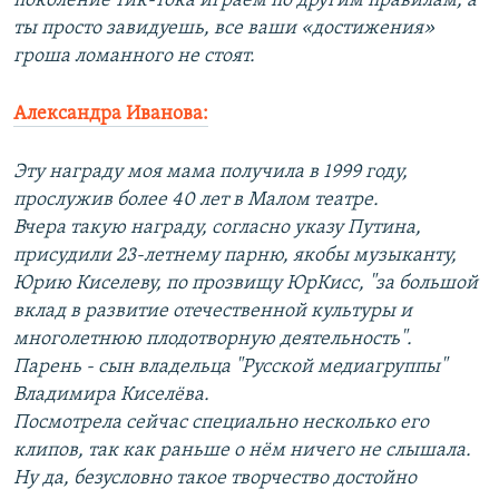
поколение тик-тока играем по другим правилам, а
ты просто завидуешь, все ваши «достижения»
гроша ломанного не стоят.
Александра Иванова:
Эту награду моя мама получила в 1999 году,
прослужив более 40 лет в Малом театре.
Вчера такую награду, согласно указу Путина,
присудили 23-летнему парню, якобы музыканту,
Юрию Киселеву, по прозвищу ЮрКисс, "за большой
вклад в развитие отечественной культуры и
многолетнюю плодотворную деятельность".
Парень - сын владельца "Русской медиагруппы"
Владимира Киселёва.
Посмотрела сейчас специально несколько его
клипов, так как раньше о нём ничего не слышала.
Ну да, безусловно такое творчество достойно