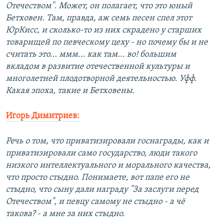
Отечеством". Может, он полагает, что это юный
Бетховен. Там, правда, аж семь песен спел этот
ЮрКисс, и сколько-то из них скрадено у старших
товарищей по певческому цеху - но почему бы и не
считать это... ммм... как там... во! большим
вкладом в развитие отечественной культуры и
многолетней плодотворной деятельностью. Уфф.
Какая эпоха, такие и Бетховены.
Игорь Димитриев:
Речь о том, что приватизировали госнаграды, как и
приватизировали само государство, люди такого
низкого интеллектуального и морального качества,
что просто стыдно. Понимаете, вот папе его не
стыдно, что сыну дали награду "За заслуги перед
Отечеством", и певцу самому не стыдно - а чё
такова? - а мне за них стыдно.