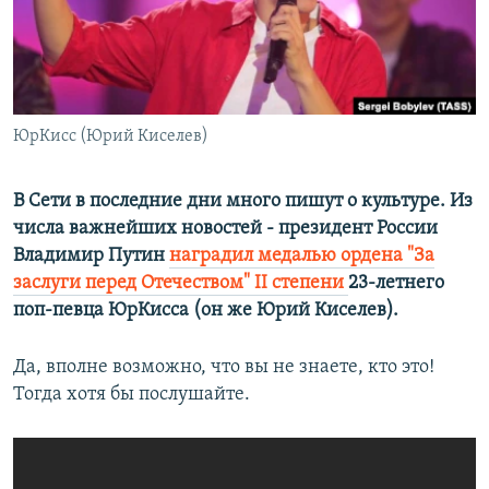
ПРИСОЕДИНЯЙТЕСЬ!
ПОБЕДИТЕЛЕЙ НЕ СУДЯТ?
КРЫМ.НЕПОКОРЕННЫЙ
ELIFBE
ЮрКисс (Юрий Киселев)
УКРАИНСКАЯ ПРОБЛЕМА КРЫМА
Все сайты RFE/RL
В Сети в последние дни много пишут о культуре. Из
числа важнейших новостей - президент России
Владимир Путин
наградил медалью ордена "За
заслуги перед Отечеством" II степени
23-летнего
поп-певца ЮрКисса (он же Юрий Киселев).
Да, вполне возможно, что вы не знаете, кто это!
Тогда хотя бы послушайте.