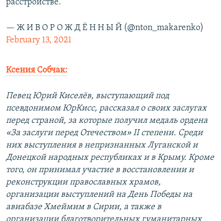
расстройстве.
— Ж И В О Р О Ж Д Ё Н Н Ы Й (@nton_makarenko)
February 13, 2021
Ксения Собчак:
Певец Юрий Киселёв, выступающий под
псевдонимом ЮрКисс, рассказал о своих заслугах
перед страной, за которые получил медаль ордена
«За заслуги перед Отечеством» II степени. Среди
них выступления в непризнанных Луганской и
Донецкой народных республиках и в Крыму. Кроме
того, он принимал участие в восстановлении и
реконструкции православных храмов,
организации выступлений на День Победы на
авиабазе Хмеймим в Сирии, а также в
организации благотворительных гуманитарных