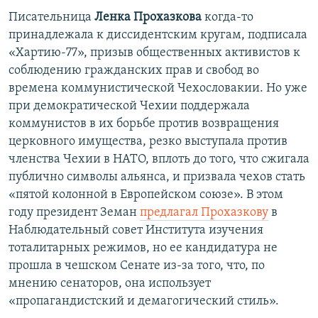
Писательница
Ленка Прохазкова
когда-то
принадлежала к диссидентским кругам, подписала
«Хартию-77», призыв общественных активистов к
соблюдению гражданских прав и свобод во
времена коммунистической Чехословакии. Но уже
при демократической Чехии поддержала
коммунистов в их борьбе против возвращения
церковного имущества, резко выступала против
членства Чехии в НАТО, вплоть до того, что сжигала
публично символы альянса, и призвала чехов стать
«пятой колонной в Европейском союзе». В этом
году президент Земан
предлагал Прохазкову
в
Наблюдательный совет Института изучения
тоталитарных режимов, но ее кандидатура не
прошла в чешском Сенате из-за того, что, по
мнению сенаторов, она использует
«пропагандистский и демагогический стиль».