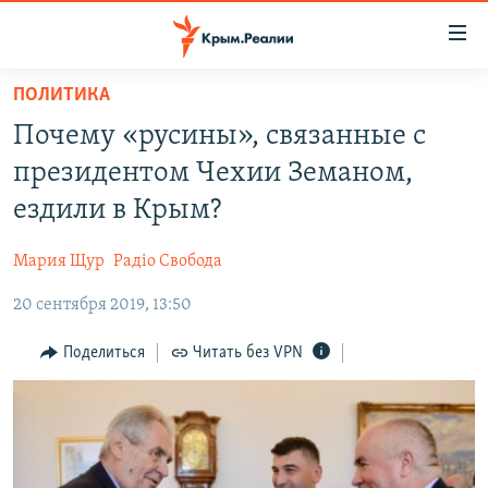
Доступность
ссылки
Вернуться
ПОЛИТИКА
к
НОВОСТИ
Почему «русины», связанные с
основному
СПЕЦПРОЕКТЫ
содержанию
президентом Чехии Земаном,
ВОДА
Вернутся
ГРУЗ 200
ездили в Крым?
к
ИСТОРИЯ
КАРТА ВОЕННЫХ ОБЪЕКТОВ КРЫМА
главной
Мария Щур
Радіо Свобода
ЕЩЕ
11 ЛЕТ ОККУПАЦИИ КРЫМА. 11 ИСТОРИЙ СОПРОТИВЛЕНИЯ
навигации
Вернутся
20 сентября 2019, 13:50
РАДІО СВОБОДА
ИНТЕРАКТИВ
к
КАК ОБОЙТИ БЛОКИРОВКУ
ИНФОГРАФИКА
Поделиться
Читать без VPN
поиску
ТЕЛЕПРОЕКТ КРЫМ.РЕАЛИИ
Українською
СОВЕТЫ ПРАВОЗАЩИТНИКОВ
Qırımtatar
ПРОПАВШИЕ БЕЗ ВЕСТИ