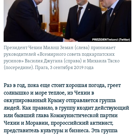
ПРИСОЕДИНЯЙТЕСЬ!
ПОБЕДИТЕЛЕЙ НЕ СУДЯТ?
КРЫМ.НЕПОКОРЕННЫЙ
ELIFBE
УКРАИНСКАЯ ПРОБЛЕМА КРЫМА
Все сайты RFE/RL
Президент Чехии Милош Земан (слева) принимает
руководителей «Всемирного совета подкарпатских
русинов» Василия Джугана (справа) и Михаила Тяско
(посередине). Прага, 3 сентября 2019 года
Раз в год, пока еще стоит хорошая погода, греет
солнышко и море теплое, из Чехии в
оккупированный Крыму отправляется группа
людей. Как правило, в группу входит действующий
или бывший глава Коммунистической партии
Чехии и Моравии, пророссийский активист,
представитель культуры и бизнеса. Эта группа