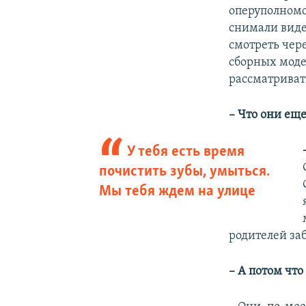
оперуполномо
снимали видео
смотреть чер
сборных модел
рассматриват
– Что они ещ
У тебя есть время
почистить зубы, умыться.
Мы тебя ждем на улице
родителей за
– А потом что