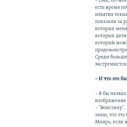
–
Они, по-мое
есть время п
изъятия техни
показали за 
которых меня
которых датир
который можн
продемонстри
Среди больше
экстремистск
– И что это б
–
Я бы назвал
изображение 
–
"Воистину".
знаю, что это
Монро, если 