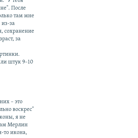
: "У тебя
не". После
Только там мне
 из-за
я, сохранение
раст, за
артинки.
ли штук 9–10
них – это
льно воскрес"
коны, я не
ицам Мерлин
-то икона,