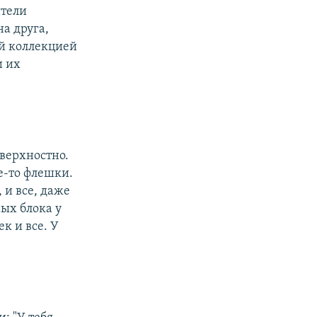
ители
на друга,
ей коллекцией
и их
оверхностно.
е-то флешки.
 и все, даже
ых блока у
к и все. У