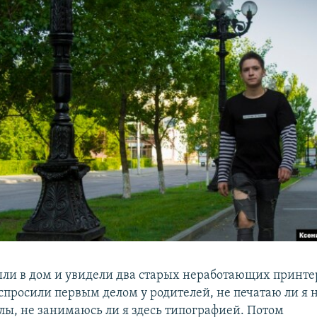
шли в дом и увидели два старых неработающих принте
спросили первым делом у родителей, не печатаю ли я 
лы, не занимаюсь ли я здесь типографией. Потом