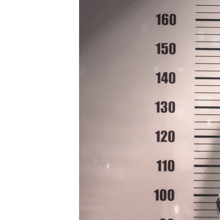
ПОБЕДИТЕЛЕЙ НЕ СУДЯТ?
КРЫМ.НЕПОКОРЕННЫЙ
ELIFBE
УКРАИНСКАЯ ПРОБЛЕМА КРЫМА