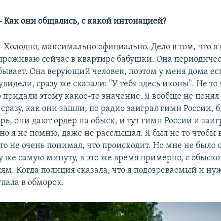
– Как они общались, с какой интонацией?
– Холодно, максимально официально. Дело в том, что я
проживаю сейчас в квартире бабушки. Она периодичес
бывает. Она верующий человек, поэтом у меня дома ес
увидели, сразу же сказали: "У тебя здесь иконы". Не то
 придали этому какое-то значение. Я вообще не понял
 сразу, как они зашли, по радио заиграл гимн России, б
ь, они дают ордер на обыск, и тут гимн России и заиг
но я не помню, даже не расслышал. Я был не то чтобы 
то не очень понимал, что происходит. Но мне не было 
ту же самую минуту, в это же время примерно, с обыс
ям. Когда полиция сказала, что я подозреваемый и ну
пала в обморок.