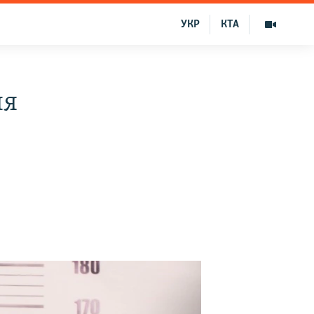
УКР
КТА
ня