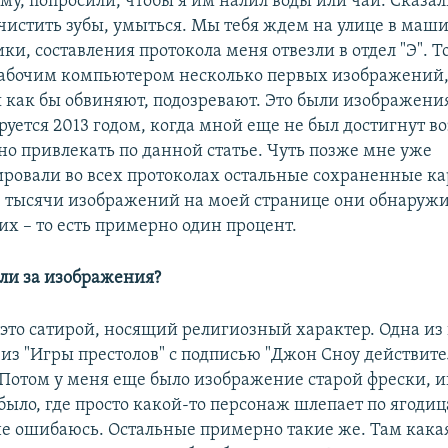
му, попросили, чтобы я им налил воды или чай. Сказали
очистить зубы, умыться. Мы тебя ждем на улице в маши
ки, составления протокола меня отвезли в отдел "Э". 
рабочим компьютером несколько первых изображений,
 как бы обвиняют, подозревают. Это были изображени
уется 2013 годом, когда мной еще не был достигнут воз
о привлекать по данной статье. Чуть позже мне уже
ровали во всех протоколах остальные сохраненные к
 тысячи изображений на моей странице они обнаружи
их – то есть примерно один процент.
ыли за изображения?
 это сатирой, носящий религиозный характер. Одна из 
из "Игры престолов" с подписью "Джон Сноу действите
 Потом у меня еще было изображение старой фрески, и
 было, где просто какой-то персонаж шлепает по ягод
не ошибаюсь. Остальные примерно такие же. Там какая