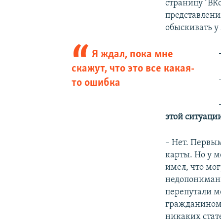
страницу "ВКо
представлени
обыскивать у
Я ждал, пока мне
скажут, что это все какая-
то ошибка
этой ситуаци
– Нет. Первы
карты. Но у м
имел, что мог
недопонимание
перепутали м
гражданином,
никаких стат