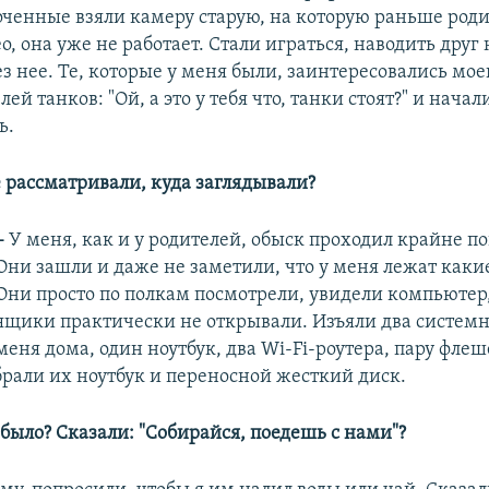
ченные взяли камеру старую, на которую раньше род
, она уже не работает. Стали играться, наводить друг 
ез нее. Те, которые у меня были, заинтересовались мо
ей танков: "Ой, а это у тебя что, танки стоят?" и начал
ь.
е рассматривали, куда заглядывали?
–
У меня, как и у родителей, обыск проходил крайне п
Они зашли и даже не заметили, что у меня лежат каки
Они просто по полкам посмотрели, увидели компьютер,
ящики практически не открывали. Изъяли два системн
меня дома, один ноутбук, два Wi-Fi-роутера, пару флеше
брали их ноутбук и переносной жесткий диск.
 было? Сказали: "Собирайся, поедешь с нами"?