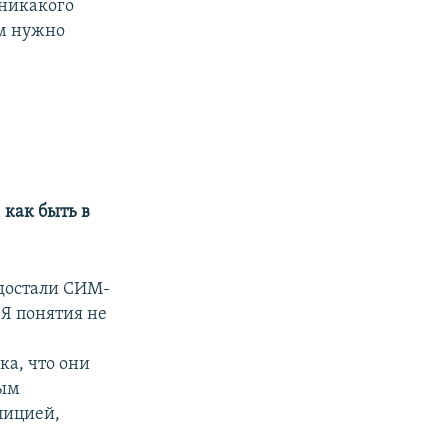
 никакого
им нужно
 как быть в
 достали СИМ-
 Я понятия не
ка, что они
ным
лицией,