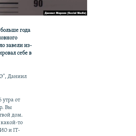
 больше года
ловного
о завели из-
ировал себе в
"Э", Даниил
 утра от
р. Вы
твой дом.
 какой-то
ИО и IT-