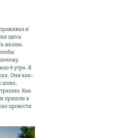
 проживал и
ки здесь
ть иконы.
 чтобы
 почему.
ыло 6 утра. Я
рал. Они как-
в шоке,
страшно. Как
ком пришли к
жно провести