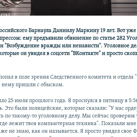
российского Барнаула Даниилу Маркину 19 лет. Вот уже
 прессом: ему предъявили обвинение по статье 282 Уго
ии "Возбуждение вражды или ненависти". Уголовное дел
которые он увидел в соцсети "ВКонтакте" и просто скоп
 попал в поле зрения Следственного комитета и отдела 
 к нему пришли с обыском.
ло 25 июля прошлого года. Я проснулся в пятницу в 5:56
ь. Это были полицейские, которые сказали: "У нас орде
сь по такому-то уголовному делу. Мы сейчас проверим 
где лежит твоя компьютерная техника". Показали мне
аже не знаю, как он называется. Я просто увидел свое Ф