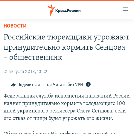
Доступность
ссылки
Вернуться
НОВОСТИ
к
НОВОСТИ
Российские тюремщики угрожают
основному
СПЕЦПРОЕКТЫ
содержанию
принудительно кормить Сенцова
ВОДА
Вернутся
ГРУЗ 200
– общественник
к
ИСТОРИЯ
КАРТА ВОЕННЫХ ОБЪЕКТОВ КРЫМА
главной
21 августа 2018, 13:22
ЕЩЕ
11 ЛЕТ ОККУПАЦИИ КРЫМА. 11 ИСТОРИЙ СОПРОТИВЛЕНИЯ
навигации
Вернутся
Поделиться
Читать без VPN
РАДІО СВОБОДА
ИНТЕРАКТИВ
к
Федеральная служба исполнения наказаний России
КАК ОБОЙТИ БЛОКИРОВКУ
ИНФОГРАФИКА
поиску
начнет принудительно кормить голодающего 100
ТЕЛЕПРОЕКТ КРЫМ.РЕАЛИИ
дней украинского режиссера Олега Сенцова, если
Українською
его отказ от пищи будет угрожать его жизни.
СОВЕТЫ ПРАВОЗАЩИТНИКОВ
Qırımtatar
ПРОПАВШИЕ БЕЗ ВЕСТИ