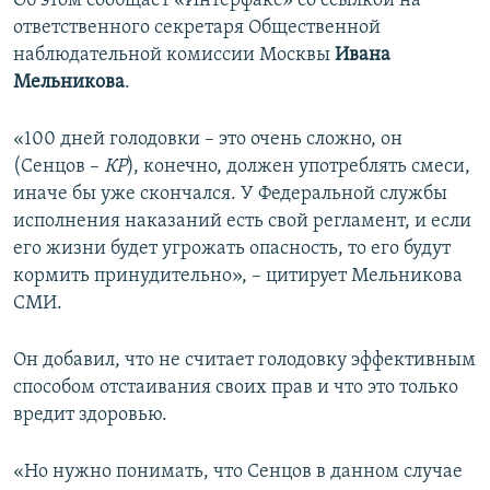
Об этом сообщает «Интерфакс» со ссылкой на
ПРИСОЕДИНЯЙТЕСЬ!
ПОБЕДИТЕЛЕЙ НЕ СУДЯТ?
ответственного секретаря Общественной
наблюдательной комиссии Москвы
Ивана
КРЫМ.НЕПОКОРЕННЫЙ
Мельникова
.
ELIFBE
«100 дней голодовки – это очень сложно, он
УКРАИНСКАЯ ПРОБЛЕМА КРЫМА
(Сенцов –
КР
), конечно, должен употреблять смеси,
Все сайты RFE/RL
иначе бы уже скончался. У Федеральной службы
исполнения наказаний есть свой регламент, и если
его жизни будет угрожать опасность, то его будут
кормить принудительно», – цитирует Мельникова
СМИ.
Он добавил, что не считает голодовку эффективным
способом отстаивания своих прав и что это только
вредит здоровью.
«Но нужно понимать, что Сенцов в данном случае