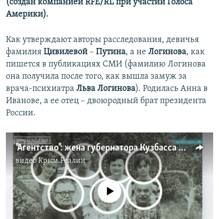
(создан компанией RFE/RL при участии Голоса
Америки).
Как утверждают авторы расследования, девичья
фамилия
Цивилевой
–
Путина
, а не
Логинова
, как
пишется в публикациях СМИ (фамилию Логинова
она получила после того, как вышла замуж за
врача-психиатра
Льва Логинова
). Родилась Анна в
Иванове, а ее отец – двоюродный брат президента
России.
"Агентство": жена губернатора Кузбасса Цивилева – тайная племянница Путина
видео
Крым.Реалии
No media source currently available