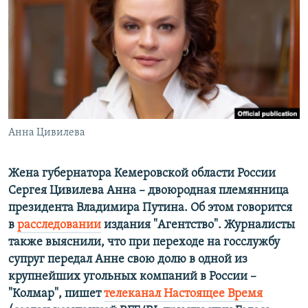
ПРИСОЕДИНЯЙТЕСЬ!
ПОБЕДИТЕЛЕЙ НЕ СУДЯТ?
КРЫМ.НЕПОКОРЕННЫЙ
ELIFBE
УКРАИНСКАЯ ПРОБЛЕМА КРЫМА
Все сайты RFE/RL
Анна Цивилева
Жена губернатора Кемеровской области России
Сергея Цивилева Анна – двоюродная племянница
президента Владимира Путина. Об этом говорится
в
расследовании
издания "Агентство". Журналисты
также выяснили, что при переходе на госслужбу
супруг передал Анне свою долю в одной из
крупнейших угольных компаний в России –
"Колмар", пишет
телеканал Настоящее Время