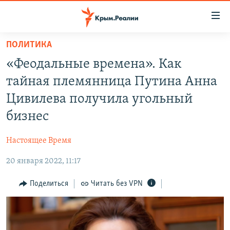
Доступность
ссылки
Вернуться
ПОЛИТИКА
к
НОВОСТИ
«Феодальные времена». Как
основному
СПЕЦПРОЕКТЫ
содержанию
тайная племянница Путина Анна
ВОДА
Вернутся
ГРУЗ 200
Цивилева получила угольный
к
ИСТОРИЯ
КАРТА ВОЕННЫХ ОБЪЕКТОВ КРЫМА
бизнес
главной
ЕЩЕ
11 ЛЕТ ОККУПАЦИИ КРЫМА. 11 ИСТОРИЙ СОПРОТИВЛЕНИЯ
навигации
Настоящее Время
Вернутся
РАДІО СВОБОДА
ИНТЕРАКТИВ
к
20 января 2022, 11:17
КАК ОБОЙТИ БЛОКИРОВКУ
ИНФОГРАФИКА
поиску
Поделиться
Читать без VPN
ТЕЛЕПРОЕКТ КРЫМ.РЕАЛИИ
Українською
СОВЕТЫ ПРАВОЗАЩИТНИКОВ
Qırımtatar
ПРОПАВШИЕ БЕЗ ВЕСТИ