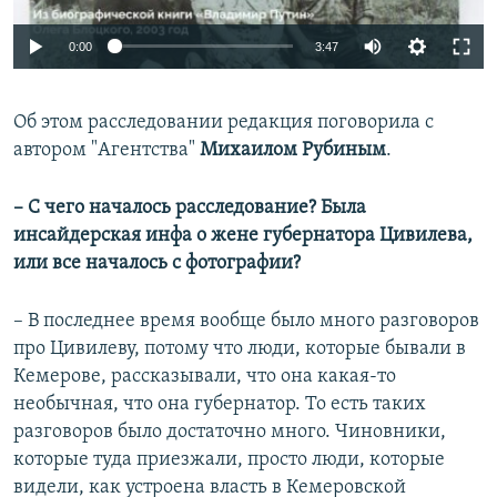
Auto
0:00
3:47
240p
Об этом расследовании редакция поговорила с
360p
автором "Агентства"
Михаилом Рубиным
.
Auto
240p
360p
480p
480p
720p
– С чего началось расследование? Была
720p
1080p
инсайдерская инфа о жене губернатора Цивилева,
1080p
или все началось с фотографии?
– В последнее время вообще было много разговоров
про Цивилеву, потому что люди, которые бывали в
Кемерове, рассказывали, что она какая-то
необычная, что она губернатор. То есть таких
разговоров было достаточно много. Чиновники,
которые туда приезжали, просто люди, которые
видели, как устроена власть в Кемеровской