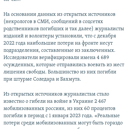
ПРИСОЕДИНЯЙТЕСЬ!
ПОБЕДИТЕЛЕЙ НЕ СУДЯТ?
На основании данных из открытых источников
КРЫМ.НЕПОКОРЕННЫЙ
(некрологов в СМИ, сообщений в соцсетях
ELIFBE
родственников погибших и так далее) журналисты
изданий и волонтеры установили, что с декабря
УКРАИНСКАЯ ПРОБЛЕМА КРЫМА
2022 года наибольшие потери на фронте несут
Все сайты RFE/RL
подразделения, составленные из заключенных.
Исследователи верифицировали имена 4 689
осужденных, которые отправились воевать из мест
лишения свободы. Большинство из них погибли
при штурме Соледара и Бахмута.
Из открытых источников журналистам стало
известно о гибели на войне в Украине 2 467
мобилизованных россиян, из них 60 процентов
погибли в период с 1 января 2023 года. «Реальные
потери среди мобилизованных могут быть гораздо