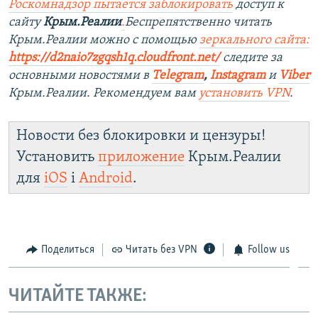
Роскомнадзор пытается заблокировать
доступ к
сайту
Крым.Реалии
.
Беспрепятственно читать
Крым.Реалии можно с помощью
зеркального сайта:
https://d2naio7zgqsh1q.cloudfront.net/
следите за
основными новостями в
Telegram
,
Instagram
и
Viber
Крым.Реалии. Рекомендуем вам
установить VPN
.
Новости без блокировки и цензуры!
Установить
приложение
Крым.Реалии
для
iOS
і
Android
.
Поделиться
Читать без VPN
Follow us
ЧИТАЙТЕ ТАКЖЕ: