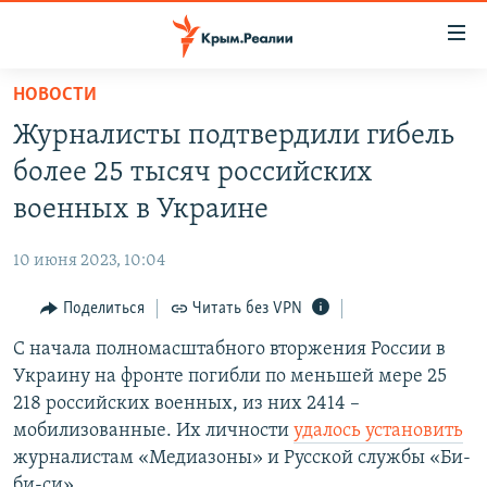
Доступность
ссылки
Вернуться
НОВОСТИ
к
НОВОСТИ
Журналисты подтвердили гибель
основному
СПЕЦПРОЕКТЫ
содержанию
более 25 тысяч российских
ВОДА
Вернутся
ГРУЗ 200
военных в Украине
к
ИСТОРИЯ
КАРТА ВОЕННЫХ ОБЪЕКТОВ КРЫМА
главной
10 июня 2023, 10:04
ЕЩЕ
11 ЛЕТ ОККУПАЦИИ КРЫМА. 11 ИСТОРИЙ СОПРОТИВЛЕНИЯ
навигации
Вернутся
Поделиться
Читать без VPN
РАДІО СВОБОДА
ИНТЕРАКТИВ
к
С начала полномасштабного вторжения России в
КАК ОБОЙТИ БЛОКИРОВКУ
ИНФОГРАФИКА
поиску
Украину на фронте погибли по меньшей мере 25
ТЕЛЕПРОЕКТ КРЫМ.РЕАЛИИ
218 российских военных, из них 2414 –
Українською
мобилизованные. Их личности
удалось установить
СОВЕТЫ ПРАВОЗАЩИТНИКОВ
Qırımtatar
журналистам «Медиазоны» и Русской службы «Би-
ПРОПАВШИЕ БЕЗ ВЕСТИ
би-си».