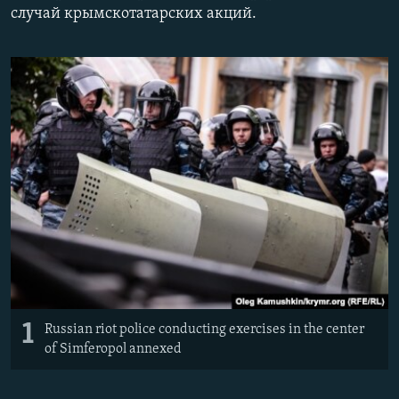
случай крымскотатарских акций.
ПРИСОЕДИНЯЙТЕСЬ!
ПОБЕДИТЕЛЕЙ НЕ СУДЯТ?
КРЫМ.НЕПОКОРЕННЫЙ
ELIFBE
УКРАИНСКАЯ ПРОБЛЕМА КРЫМА
Все сайты RFE/RL
1
Russian riot police conducting exercises in the center
of Simferopol annexed