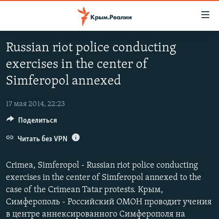
Доступность
ссылки
Вернуться
Russian riot police conducting
к
НОВОСТИ
exercises in the center of
основному
СПЕЦПРОЕКТЫ
содержанию
Simferopol annexed
ВОДА
Вернутся
ГРУЗ 200
к
17 мая 2014, 22:23
ИСТОРИЯ
КАРТА ВОЕННЫХ ОБЪЕКТОВ КРЫМА
главной
Поделиться
ЕЩЕ
11 ЛЕТ ОККУПАЦИИ КРЫМА. 11 ИСТОРИЙ СОПРОТИВЛЕНИЯ
навигации
Вернутся
Читать без VPN
РАДІО СВОБОДА
ИНТЕРАКТИВ
к
КАК ОБОЙТИ БЛОКИРОВКУ
ИНФОГРАФИКА
поиску
Crimea, Simferopol - Russian riot police conducting
ТЕЛЕПРОЕКТ КРЫМ.РЕАЛИИ
exercises in the center of Simferopol annexed to the
Українською
case of the Crimean Tatar protests. Крым,
СОВЕТЫ ПРАВОЗАЩИТНИКОВ
Qırımtatar
Симферополь - Российский ОМОН проводит учения
ПРОПАВШИЕ БЕЗ ВЕСТИ
в центре аннексированного Симферополя на