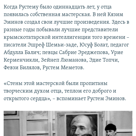
Когда Рустему было одиннадцать лет, у отца
появилась собственная мастерская. В ней Кязим
Эминов создал свои лучшие произведения. Здесь в
разные годы побывали лучшие представители
крымскотатарской интеллигенции того времени –
писатели Эшреф Шемьи-заде, Юсуф Болат, педагог
Абдулла Балич; певцы Сабрие Эреджепова, Урие
Керменчикли, Зейнеп Люманова, Эдие Топчи,
Февзи Билялов, Рустем Меметов.
«Стены этой мастерской были пропитаны
творческим духом отца, теплом его доброго и
открытого сердца», – вспоминает Рустем Эминов.