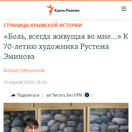
Доступность
ссылки
Вернуться
СТРАНИЦЫ КРЫМСКОЙ ИСТОРИИ
к
НОВОСТИ
«Боль, всегда живущая во мне...» К
основному
СПЕЦПРОЕКТЫ
содержанию
70-летию художника Рустема
ВОДА
Вернутся
ГРУЗ 200
Эминова
к
ИСТОРИЯ
КАРТА ВОЕННЫХ ОБЪЕКТОВ КРЫМА
главной
Богдан Губернский
ЕЩЕ
11 ЛЕТ ОККУПАЦИИ КРЫМА. 11 ИСТОРИЙ СОПРОТИВЛЕНИЯ
навигации
Вернутся
13 апреля 2020, 15:32
РАДІО СВОБОДА
ИНТЕРАКТИВ
к
КАК ОБОЙТИ БЛОКИРОВКУ
ИНФОГРАФИКА
Поделиться
Читать без VPN
поиску
ТЕЛЕПРОЕКТ КРЫМ.РЕАЛИИ
Українською
СОВЕТЫ ПРАВОЗАЩИТНИКОВ
Qırımtatar
ПРОПАВШИЕ БЕЗ ВЕСТИ