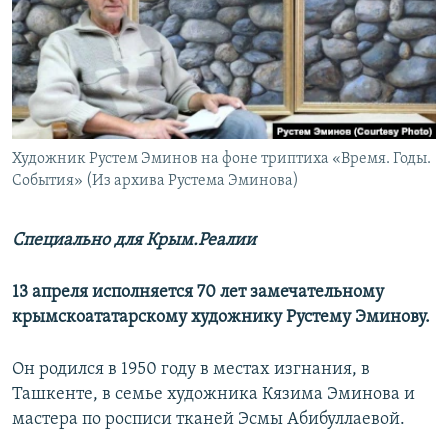
ПРИСОЕДИНЯЙТЕСЬ!
ПОБЕДИТЕЛЕЙ НЕ СУДЯТ?
КРЫМ.НЕПОКОРЕННЫЙ
ELIFBE
УКРАИНСКАЯ ПРОБЛЕМА КРЫМА
Все сайты RFE/RL
Художник Рустем Эминов на фоне триптиха «Время. Годы.
События» (Из архива Рустема Эминова)
Специально для Крым.Реалии​
13 апреля исполняется 70 лет замечательному
крымскоататарскому художнику Рустему Эминову.
Он родился в 1950 году в местах изгнания, в
Ташкенте, в семье художника Кязима Эминова и
мастера по росписи тканей Эсмы Абибуллаевой.