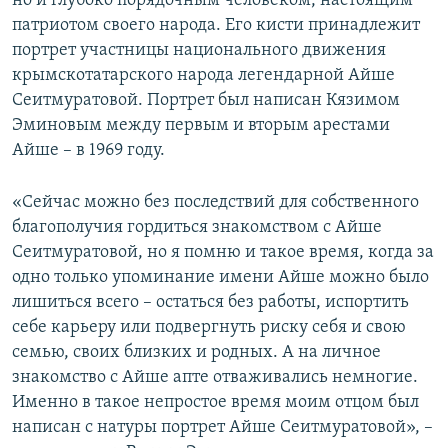
но и глубоко порядочным человеком, настоящим
патриотом своего народа. Его кисти принадлежит
портрет участницы национального движения
крымскотатарского народа легендарной Айше
Сеитмуратовой. Портрет был написан Кязимом
Эминовым между первым и вторым арестами
Айше – в 1969 году.
«Сейчас можно без последствий для собственного
благополучия гордиться знакомством с Айше
Сеитмуратовой, но я помню и такое время, когда за
одно только упоминание имени Айше можно было
лишиться всего – остаться без работы, испортить
себе карьеру или подвергнуть риску себя и свою
семью, своих близких и родных. А на личное
знакомство с Айше апте отваживались немногие.
Именно в такое непростое время моим отцом был
написан с натуры портрет Айше Сеитмуратовой», –