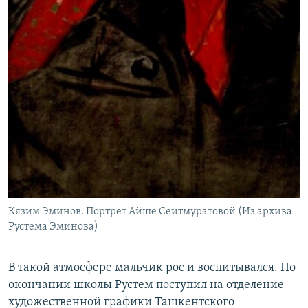
Кязим Эминов. Портрет Айше Сеитмуратовой (Из архива
Рустема Эминова)
В такой атмосфере мальчик рос и воспитывался. По
окончании школы Рустем поступил на отделение
художественной графики Ташкентского