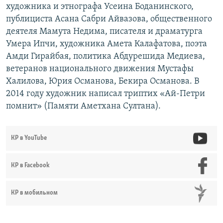
художника и этнографа Усеина Боданинского,
публициста Асана Сабри Айвазова, общественного
деятеля Мамута Недима, писателя и драматурга
Умера Ипчи, художника Амета Калафатова, поэта
Амди Гирайбая, политика Абдурешида Медиева,
ветеранов национального движения Мустафы
Халилова, Юрия Османова, Бекира Османова. В
2014 году художник написал триптих «Ай-Петри
помнит» (Памяти Аметхана Султана).
КР в YouTube
КР в Facebook
КР в мобильном