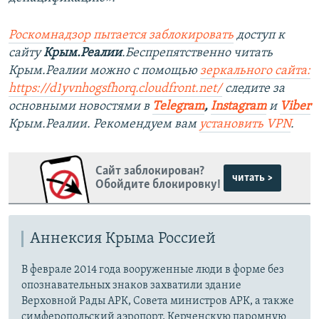
Роскомнадзор пытается заблокировать
доступ к
сайту
Крым.Реалии
.Беспрепятственно читать
Крым.Реалии можно с помощью
зеркального сайта:
https://d1yvnhogsfhorq.cloudfront.net/
следите за
основными новостями в
Telegram
,
Instagram
и
Viber
Крым.Реалии. Рекомендуем вам
установить VPN
.
Сайт заблокирован?
читать >
Обойдите блокировку!
Аннексия Крыма Россией
В феврале 2014 года вооруженные люди в форме без
опознавательных знаков захватили здание
Верховной Рады АРК, Совета министров АРК, а также
симферопольский аэропорт, Керченскую паромную