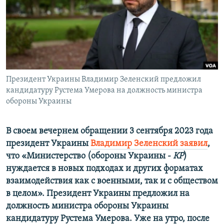
ПРИСОЕДИНЯЙТЕСЬ!
ПОБЕДИТЕЛЕЙ НЕ СУДЯТ?
КРЫМ.НЕПОКОРЕННЫЙ
ELIFBE
УКРАИНСКАЯ ПРОБЛЕМА КРЫМА
Все сайты RFE/RL
Президент Украины Владимир Зеленский предложил
кандидатуру Рустема Умерова на должность министра
обороны Украины
В своем вечернем обращении 3 сентября 2023 года
президент Украины
Владимир Зеленский заявил
,
что «Министерство (обороны Украины -
КР
)
нуждается в новых подходах и других форматах
взаимодействия как с военными, так и с обществом
в целом». Президент Украины предложил на
должность министра обороны Украины
кандидатуру Рустема Умерова. Уже на утро, после