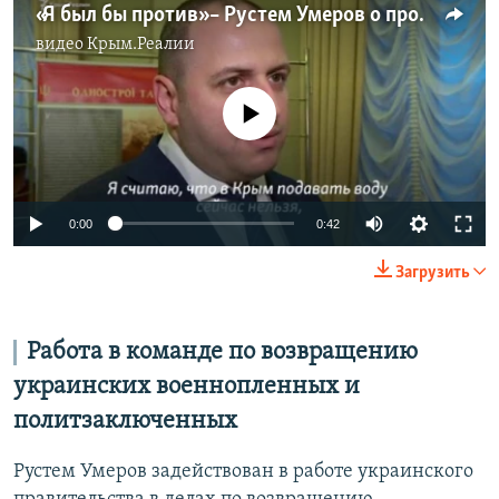
«Я был бы против» – Рустем Умеров о продаже воды в Крым (видео)
видео
Крым.Реалии
No media source currently available
Auto
0:00
0:42
270p
Загрузить
360p
Auto
270p
360p
404p
404p
Работа в команде по возвращению
1080p
украинских военнопленных и
1080p
политзаключенных
Рустем Умеров задействован в работе украинского