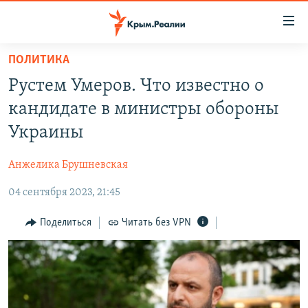
Доступность
ссылки
Вернуться
ПОЛИТИКА
к
НОВОСТИ
Рустем Умеров. Что известно о
основному
СПЕЦПРОЕКТЫ
содержанию
кандидате в министры обороны
ВОДА
Вернутся
ГРУЗ 200
Украины
к
ИСТОРИЯ
КАРТА ВОЕННЫХ ОБЪЕКТОВ КРЫМА
главной
Анжелика Брушневская
ЕЩЕ
11 ЛЕТ ОККУПАЦИИ КРЫМА. 11 ИСТОРИЙ СОПРОТИВЛЕНИЯ
навигации
Вернутся
04 сентября 2023, 21:45
РАДІО СВОБОДА
ИНТЕРАКТИВ
к
КАК ОБОЙТИ БЛОКИРОВКУ
ИНФОГРАФИКА
Поделиться
Читать без VPN
поиску
ТЕЛЕПРОЕКТ КРЫМ.РЕАЛИИ
Українською
СОВЕТЫ ПРАВОЗАЩИТНИКОВ
Qırımtatar
ПРОПАВШИЕ БЕЗ ВЕСТИ