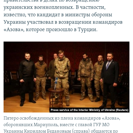
правительства в делах по возвращению
украинских военнопленных. В частности,
известно, что кандидат в министры обороны
Украины участвовал в возвращении командиров
«Азова», которое произошло в Турции.
Пятеро освобожденных из плена командиров «Азова»,
оборонявших Мариуполь, вместе с главой ГУР МО
Украины Кириллом Будановым (справа) общаются по