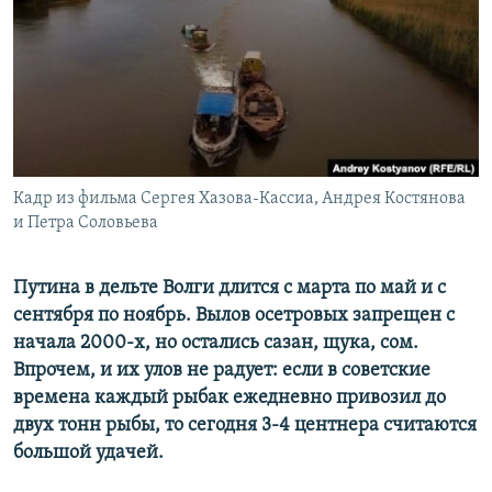
ПРИСОЕДИНЯЙТЕСЬ!
ПОБЕДИТЕЛЕЙ НЕ СУДЯТ?
КРЫМ.НЕПОКОРЕННЫЙ
ELIFBE
УКРАИНСКАЯ ПРОБЛЕМА КРЫМА
Все сайты RFE/RL
Кадр из фильма Сергея Хазова-Кассиа, Андрея Костянова
и Петра Соловьева
Путина в дельте Волги длится с марта по май и с
сентября по ноябрь. Вылов осетровых запрещен с
начала 2000-х, но остались сазан, щука, сом.
Впрочем, и их улов не радует: если в советские
времена каждый рыбак ежедневно привозил до
двух тонн рыбы, то сегодня 3-4 центнера считаются
большой удачей.