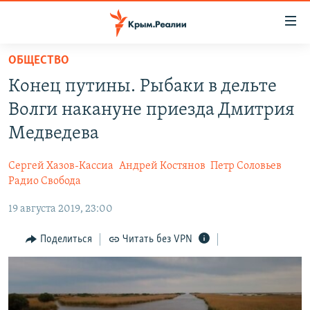
Доступность
ссылки
Вернуться
ОБЩЕСТВО
к
НОВОСТИ
Конец путины. Рыбаки в дельте
основному
СПЕЦПРОЕКТЫ
содержанию
Волги накануне приезда Дмитрия
ВОДА
Вернутся
ГРУЗ 200
Медведева
к
ИСТОРИЯ
КАРТА ВОЕННЫХ ОБЪЕКТОВ КРЫМА
главной
Сергей Хазов-Кассиа
Андрей Костянов
Петр Соловьев
ЕЩЕ
11 ЛЕТ ОККУПАЦИИ КРЫМА. 11 ИСТОРИЙ СОПРОТИВЛЕНИЯ
навигации
Радио Свобода
Вернутся
РАДІО СВОБОДА
ИНТЕРАКТИВ
19 августа 2019, 23:00
к
КАК ОБОЙТИ БЛОКИРОВКУ
ИНФОГРАФИКА
поиску
Поделиться
Читать без VPN
ТЕЛЕПРОЕКТ КРЫМ.РЕАЛИИ
Українською
СОВЕТЫ ПРАВОЗАЩИТНИКОВ
Qırımtatar
ПРОПАВШИЕ БЕЗ ВЕСТИ