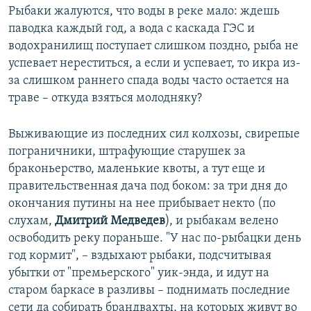
Рыбаки жалуются, что воды в реке мало: ждешь
паводка каждый год, а вода с каскада ГЭС и
водохранилищ поступает слишком поздно, рыба не
успевает нереститься, а если и успевает, то икра из-
за слишком раннего спада воды часто остается на
траве – откуда взяться молодняку?
Выживающие из последних сил колхозы, свирепые
пограничники, штрафующие старушек за
браконьерство, маленькие квоты, а тут еще и
правительственная дача под боком: за три дня до
окончания путины на нее прибывает некто (по
слухам,
Дмитрий Медведев
), и рыбакам велено
освободить реку пораньше. "У нас по-рыбацки день
год кормит", – вздыхают рыбаки, подсчитывая
убытки от "премьерского" уик-энда, и идут на
старом баркасе в разливы – поднимать последние
сети да собирать брандвахты, на которых живут во