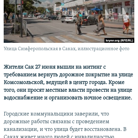
ПРИСОЕДИНЯЙТЕСЬ!
ПОБЕДИТЕЛЕЙ НЕ СУДЯТ?
КРЫМ.НЕПОКОРЕННЫЙ
ELIFBE
УКРАИНСКАЯ ПРОБЛЕМА КРЫМА
Все сайты RFE/RL
Улица Симферопольская в Саках, иллюстрационное фото
Жители Сак 27 июня вышли на митинг с
требованием вернуть дорожное покрытие на улице
Комсомольской, ведущей в центр города. Кроме
того, они просят местные власти провести на улице
водоснабжение и организовать ночное освещение.
Городские коммунальщики заверили, что
дорожные работы связаны с проведением
канализации, и что улица будет восстановлена. В
Саках живет много людей с инвалидностью,