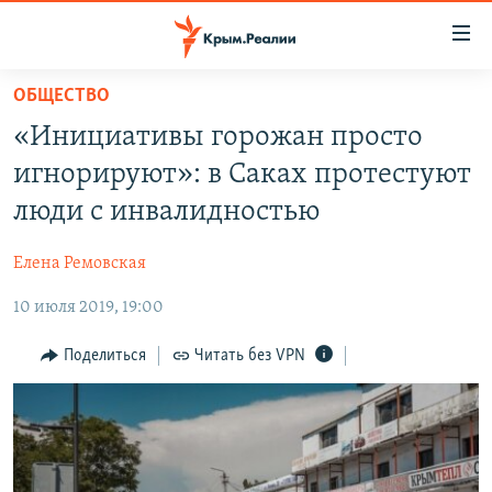
Доступность
ссылки
Вернуться
ОБЩЕСТВО
к
НОВОСТИ
«Инициативы горожан просто
основному
СПЕЦПРОЕКТЫ
содержанию
игнорируют»: в Саках протестуют
ВОДА
Вернутся
ГРУЗ 200
люди с инвалидностью
к
ИСТОРИЯ
КАРТА ВОЕННЫХ ОБЪЕКТОВ КРЫМА
главной
Елена Ремовская
ЕЩЕ
11 ЛЕТ ОККУПАЦИИ КРЫМА. 11 ИСТОРИЙ СОПРОТИВЛЕНИЯ
навигации
Вернутся
10 июля 2019, 19:00
РАДІО СВОБОДА
ИНТЕРАКТИВ
к
КАК ОБОЙТИ БЛОКИРОВКУ
ИНФОГРАФИКА
Поделиться
Читать без VPN
поиску
ТЕЛЕПРОЕКТ КРЫМ.РЕАЛИИ
Українською
СОВЕТЫ ПРАВОЗАЩИТНИКОВ
Qırımtatar
ПРОПАВШИЕ БЕЗ ВЕСТИ