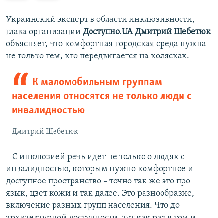
е
е
д
д
Украинский эксперт в области инклюзивности,
ы
у
глава организации
Доступно.UA
Дмитрий Щебетюк
д
ю
объясняет, что комфортная городская среда нужна
у
щ
не только тем, кто передвигается на колясках.
щ
и
и
й
К маломобильным группам
й
с
населения относятся не только люди с
с
л
инвалидностью
л
а
а
й
Дмитрий Щебетюк
й
д
д
– С инклюзией речь идет не только о людях с
инвалидностью, которым нужно комфортное и
доступное пространство – точно так же это про
язык, цвет кожи и так далее. Это разнообразие,
включение разных групп населения. Что до
архитектурной доступности, тут как раз в том и