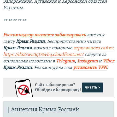
Запорожской, Луганской и Херсонской областей
Украины.
** ** ** ** **
Роскомнадзор пытается заблокировать
доступ к
сайту
Крым.Реалии
. Беспрепятственно читать
Крым.Реалии
можно с помощью
зеркального сайта:
https://d32rwu3q176vbq.cloudfront.net/
следите за
основными новостями в
Telegram
,
Instagram
и
Viber
Крым.Реалии
. Рекомендуем вам
установить VPN
.
Сайт заблокирован?
читать >
Обойдите блокировку!
Аннексия Крыма Россией