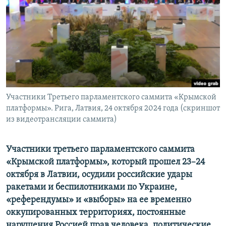
ПРИСОЕДИНЯЙТЕСЬ!
ПОБЕДИТЕЛЕЙ НЕ СУДЯТ?
КРЫМ.НЕПОКОРЕННЫЙ
ELIFBE
УКРАИНСКАЯ ПРОБЛЕМА КРЫМА
Все сайты RFE/RL
Участники Третьего парламентского саммита «Крымской
платформы». Рига, Латвия, 24 октября 2024 года (скриншот
из видеотрансляции саммита)
Участники третьего парламентского саммита
«Крымской платформы», который прошел 23–24
октября в Латвии, осудили российские удары
ракетами и беспилотниками по Украине,
«референдумы» и «выборы» на ее временно
оккупированных территориях, постоянные
нарушения Россией прав человека, политические