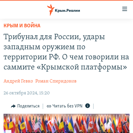
Доступность
ссылки
Вернуться
КРЫМ И ВОЙНА
к
НОВОСТИ
Трибунал для России, удары
основному
СПЕЦПРОЕКТЫ
содержанию
западным оружием по
ВОДА
Вернутся
ГРУЗ 200
территории РФ. О чем говорили на
к
ИСТОРИЯ
КАРТА ВОЕННЫХ ОБЪЕКТОВ КРЫМА
саммите «Крымской платформы»
главной
ЕЩЕ
11 ЛЕТ ОККУПАЦИИ КРЫМА. 11 ИСТОРИЙ СОПРОТИВЛЕНИЯ
навигации
Андрей Гевко
Роман Спиридонов
Вернутся
РАДІО СВОБОДА
ИНТЕРАКТИВ
к
26 октября 2024, 15:20
КАК ОБОЙТИ БЛОКИРОВКУ
ИНФОГРАФИКА
поиску
Поделиться
Читать без VPN
ТЕЛЕПРОЕКТ КРЫМ.РЕАЛИИ
Українською
СОВЕТЫ ПРАВОЗАЩИТНИКОВ
Qırımtatar
ПРОПАВШИЕ БЕЗ ВЕСТИ