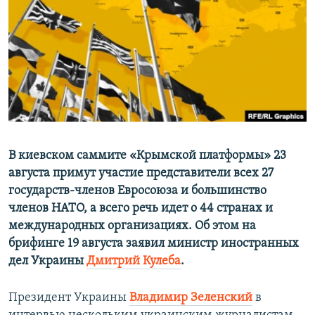
ПРИСОЕДИНЯЙТЕСЬ!
ПОБЕДИТЕЛЕЙ НЕ СУДЯТ?
КРЫМ.НЕПОКОРЕННЫЙ
ELIFBE
УКРАИНСКАЯ ПРОБЛЕМА КРЫМА
Все сайты RFE/RL
В киевском саммите «Крымской платформы» 23
августа примут участие представители всех 27
государств-членов Евросоюза и большинство
членов НАТО, а всего речь идет о 44 странах и
международных организациях. Об этом на
брифинге 19 августа заявил министр иностранных
дел Украины
Дмитрий Кулеба
.
Президент Украины
Владимир Зеленский
в