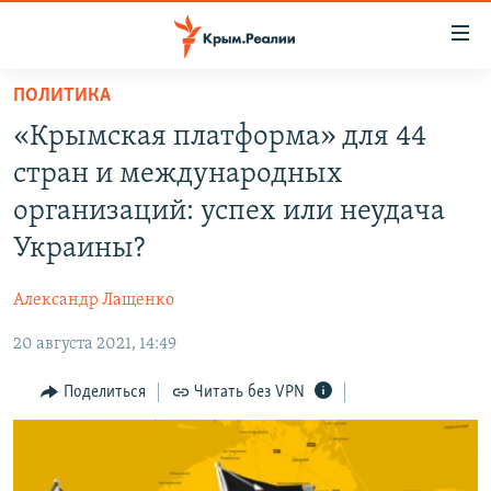
Доступность
ссылки
Вернуться
ПОЛИТИКА
к
НОВОСТИ
«Крымская платформа» для 44
основному
СПЕЦПРОЕКТЫ
содержанию
стран и международных
ВОДА
Вернутся
ГРУЗ 200
организаций: успех или неудача
к
ИСТОРИЯ
КАРТА ВОЕННЫХ ОБЪЕКТОВ КРЫМА
Украины?
главной
ЕЩЕ
11 ЛЕТ ОККУПАЦИИ КРЫМА. 11 ИСТОРИЙ СОПРОТИВЛЕНИЯ
навигации
Александр Лащенко
Вернутся
РАДІО СВОБОДА
ИНТЕРАКТИВ
к
20 августа 2021, 14:49
КАК ОБОЙТИ БЛОКИРОВКУ
ИНФОГРАФИКА
поиску
Поделиться
Читать без VPN
ТЕЛЕПРОЕКТ КРЫМ.РЕАЛИИ
Українською
СОВЕТЫ ПРАВОЗАЩИТНИКОВ
Qırımtatar
ПРОПАВШИЕ БЕЗ ВЕСТИ