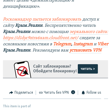
имеет целью «демилитаризацию и
денацификацию».
Роскомнадзор пытается заблокировать
доступ к
сайту
Крым.Реалии
. Беспрепятственно читать
Крым.Реалии
можно с помощью
зеркального сайта:
https://d1dyc9ztra6xam.cloudfront.net/
следите за
основными новостями в
Telegram
,
Instagram
и
Viber
Крым.Реалии
. Рекомендуем вам
установить VPN
Сайт заблокирован?
читать >
Обойдите блокировку!
Поделиться
Читать без VPN
Follow us
This item is part of