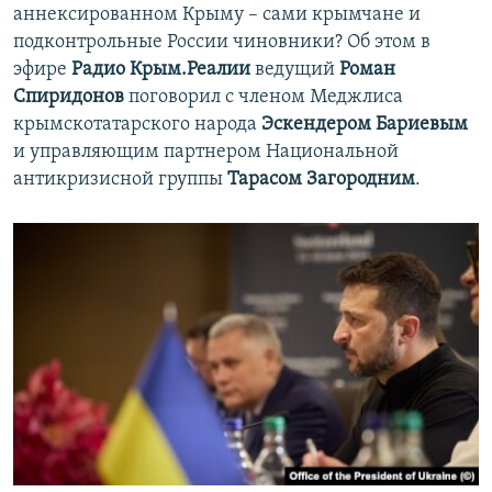
аннексированном Крыму – сами крымчане и
подконтрольные России чиновники? Об этом в
эфире
Радио Крым.Реалии
ведущий
Роман
Спиридонов
поговорил с членом Меджлиса
крымскотатарского народа
Эскендером Бариевым
и управляющим партнером Национальной
антикризисной группы
Тарасом Загородним
.