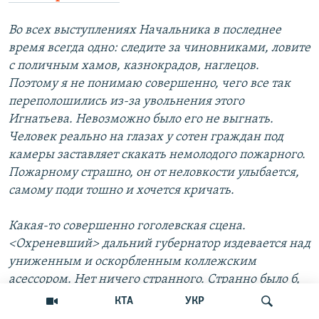
Во всех выступлениях Начальника в последнее
время всегда одно: следите за чиновниками, ловите
с поличным хамов, казнокрадов, наглецов.
Поэтому я не понимаю совершенно, чего все так
переполошились из-за увольнения этого
Игнатьева. Невозможно было его не выгнать.
Человек реально на глазах у сотен граждан под
камеры заставляет скакать немолодого пожарного.
Пожарному страшно, он от неловкости улыбается,
самому поди тошно и хочется кричать.
Какая-то совершенно гоголевская сцена.
<Охреневший> дальний губернатор издевается над
униженным и оскорбленным коллежским
асессором. Нет ничего странного. Странно было б,
если б система начала его защищать: мол, вырвано
КТА
УКР
из контекста, это поклеп, заказуха и проч. А ты не