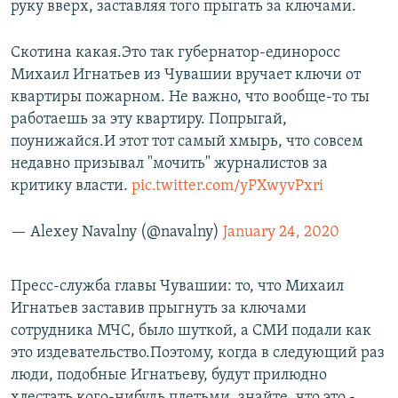
руку вверх, заставляя того прыгать за ключами.
Скотина какая.Это так губернатор-единоросс
Михаил Игнатьев из Чувашии вручает ключи от
квартиры пожарном. Не важно, что вообще-то ты
работаешь за эту квартиру. Попрыгай,
поунижайся.И этот тот самый хмырь, что совсем
недавно призывал "мочить" журналистов за
критику власти.
pic.twitter.com/yPXwyvPxri
— Alexey Navalny (@navalny)
January 24, 2020
Пресс-служба главы Чувашии: то, что Михаил
Игнатьев заставив прыгнуть за ключами
сотрудника МЧС, было шуткой, а СМИ подали как
это издевательство.Поэтому, когда в следующий раз
люди, подобные Игнатьеву, будут прилюдно
хлестать кого-нибудь плетьми, знайте, что это -