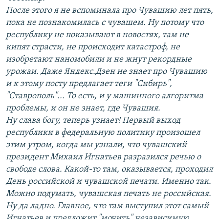
После этого я не вспоминала про Чувашию лет пять,
пока не познакомилась с чувашем. Ну потому что
республику не показывают в новостях, там не
кипят страсти, не происходит катастроф, не
изобретают наномобили и не жнут рекордные
урожаи. Даже Яндекс.Дзен не знает про Чувашию
и к этому посту предлагает теги "Сибирь",
"Ставрополь"... То есть, и у машинного алгоритма
проблемы, и он не знает, где Чувашия.
Ну слава богу, теперь узнает! Первый выход
республики в федеральную политику произошел
этим утром, когда мы узнали, что чувашский
президент Михаил Игнатьев разразился речью о
свободе слова. Какой-то там, оказывается, проходил
День российской и чувашской печати. Именно так.
Можно подумать, чувашская печать не российская.
Ну да ладно. Главное, что там выступил этот самый
Игнатьев и предложит "мочить" независимую