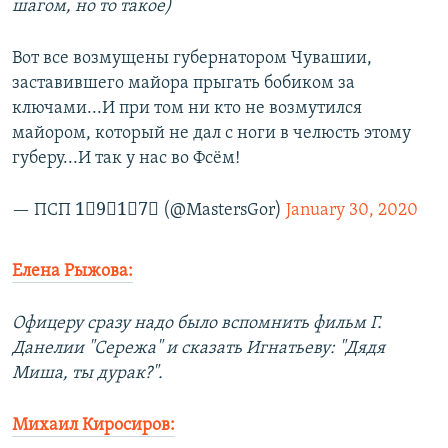
шагом, но то такое)
Вот все возмущены губернатором Чувашии,
заставившего майора прыгать бобиком за
ключами...И при том ни кто не возмутился
майором, который не дал с ноги в челюсть этому
губеру...И так у нас во Фсём!
— ПСП 1⃣9⃣1⃣7⃣ (@MastersGor)
January 30, 2020
Елена Рыжова:
Офицеру сразу надо было вспомнить фильм Г.
Данелии "Сережа" и сказать Игнатьеву: "Дядя
Миша, ты дурак?".
Михаил Киросиров: