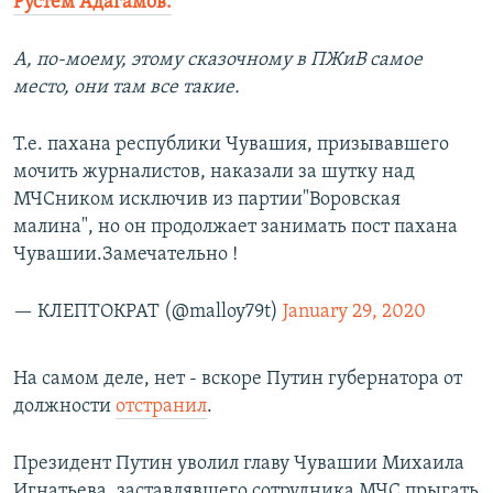
Рустем Адагамов:
А, по-моему, этому сказочному в ПЖиВ самое
место, они там все такие.
Т.е. пахана республики Чувашия, призывавшего
мочить журналистов, наказали за шутку над
МЧСником исключив из партии"Воровская
малина", но он продолжает занимать пост пахана
Чувашии.Замечательно !
— КЛЕПТОКРАТ (@malloy79t)
January 29, 2020
На самом деле, нет - вскоре Путин губернатора от
должности
отстранил
.
Президент Путин уволил главу Чувашии Михаила
Игнатьева, заставлявшего сотрудника МЧС прыгать