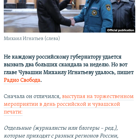
ПРИСОЕДИНЯЙТЕСЬ!
ПОБЕДИТЕЛЕЙ НЕ СУДЯТ?
КРЫМ.НЕПОКОРЕННЫЙ
ELIFBE
Михаил Игнатьев (слева)
УКРАИНСКАЯ ПРОБЛЕМА КРЫМА
Все сайты RFE/RL
Не каждому российскому губернатору удается
вызвать два больших скандала за неделю. Но вот
главе Чувашии Михаилу Игнатьеву удалось, пишет
Радио Свобода
.
Сначала он отличился,
выступая на торжественном
мероприятии в день российской и чувашской
печати:
Отдельные (журналисты или блогеры – ред.),
которые приходят с разных регионов России,