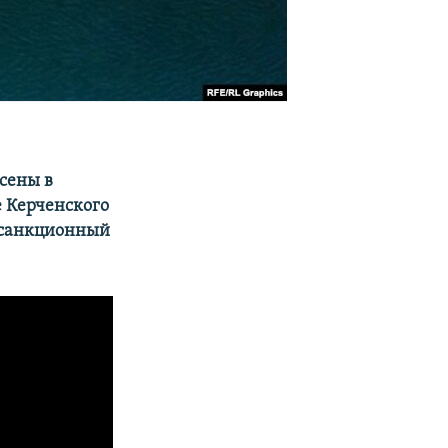
сены в
е Керченского
в санкционный