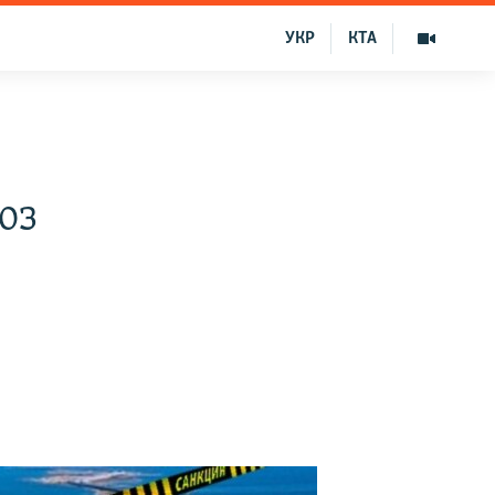
УКР
КТА
юз