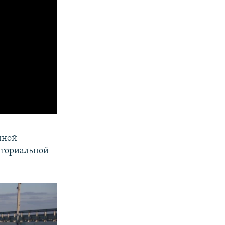
нной
иториальной