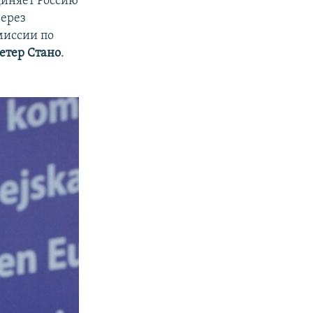
диняет Россию
ерез
миссии по
етер Стано
.