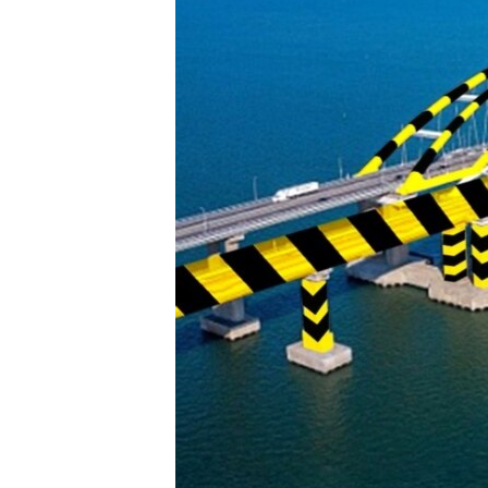
ПОБЕДИТЕЛЕЙ НЕ СУДЯТ?
КРЫМ.НЕПОКОРЕННЫЙ
ELIFBE
УКРАИНСКАЯ ПРОБЛЕМА КРЫМА