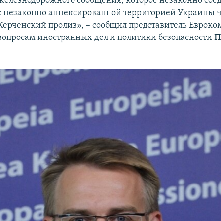
железнодорожного сообщения, которое незаконно сое
с незаконно аннексированной территорией Украины ч
Керченский пролив», – сообщил представитель Евроко
вопросам иностранных дел и политики безопасности
П