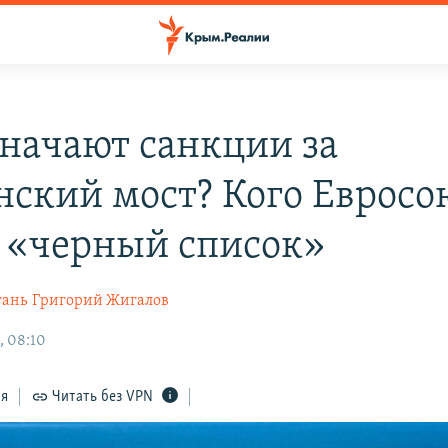
значают санкции за
нский мост? Кого Евросо
в «черный список»
гань
Григорий Жигалов
, 08:10
ся
Читать без VPN