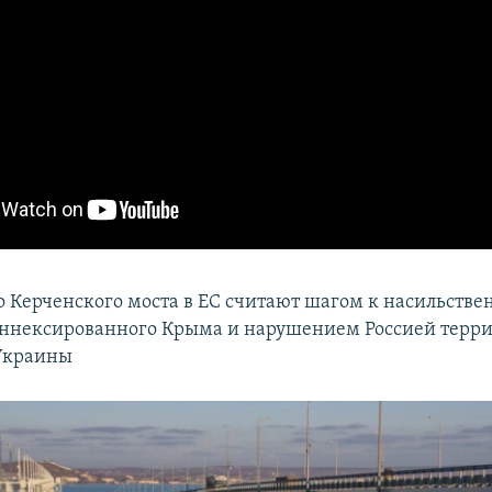
о Керченского моста в ЕС считают шагом к насильстве
ннексированного Крыма и нарушением Россией терр
 Украины