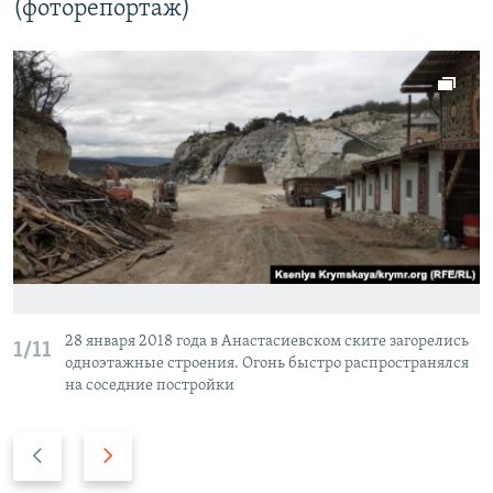
(фоторепортаж)
28 января 2018 года в Анастасиевском ските загорелись
1/11
одноэтажные строения. Огонь быстро распространялся
на соседние постройки
П
С
р
л