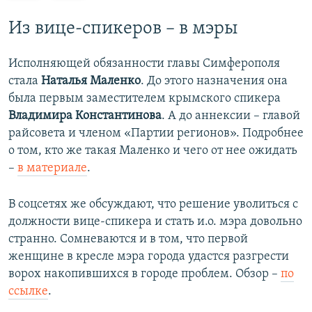
е
е
д
д
Из вице-спикеров – в мэры
ы
у
д
ю
Исполняющей обязанности главы Симферополя
у
щ
стала
Наталья Маленко
. До этого назначения она
щ
и
была первым заместителем крымского спикера
и
й
Владимира Константинова
. А до аннексии – главой
й
с
райсовета и членом «Партии регионов». Подробнее
с
л
о том, кто же такая Маленко и чего от нее ожидать
л
а
–
в материале
.
а
й
й
д
В соцсетях же обсуждают, что решение уволиться с
д
должности вице-спикера и стать и.о. мэра довольно
странно. Сомневаются и в том, что первой
женщине в кресле мэра города удастся разгрести
ворох накопившихся в городе проблем. Обзор –
по
ссылке
.