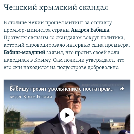
Чешский крымский скандал
В столице Чехии прошел митинг за отставку
премьер-министра страны
Андрея Бабиша
.
Протесты связаны со скандалом вокруг политика,
который спровоцировало интервью сына премьера.
Бабиш-младший
заявил, что против своей воли
находился в Крыму. Сам политик утверждает, что
его сын находился на полуострове добровольно.
Бабишу грозит увольнение с поста премьер-министра Чехии за поездку сына в Крым (видео)
видео
Крым.Реалии
No media source currently available