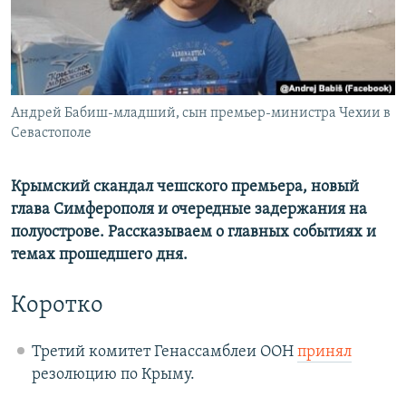
ПРИСОЕДИНЯЙТЕСЬ!
ПОБЕДИТЕЛЕЙ НЕ СУДЯТ?
КРЫМ.НЕПОКОРЕННЫЙ
ELIFBE
Все сайты RFE/RL
Андрей Бабиш-младший, сын премьер-министра Чехии в
УКРАИНСКАЯ ПРОБЛЕМА КРЫМА
Севастополе
Крымский скандал чешского премьера, новый
глава Симферополя и очередные задержания на
полуострове. Рассказываем о главных событиях и
темах прошедшего дня.
Коротко
Третий комитет Генассамблеи ООН
принял
резолюцию по Крыму.