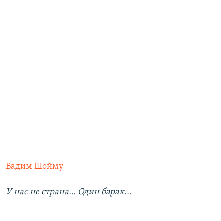
Вадим Шойму
У нас не страна... Один
барак
...