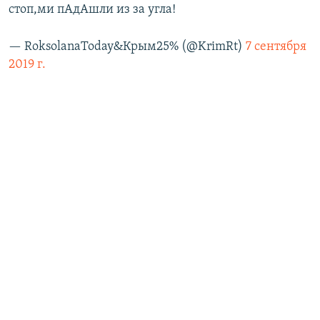
стоп,ми пАдАшли из за угла!
— RoksolanaToday&Крым25% (@KrimRt)
7 сентября
2019 г.