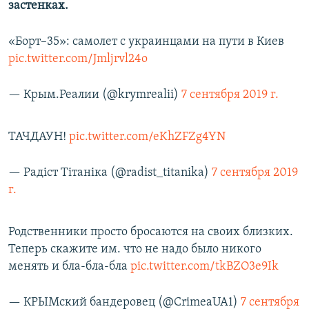
застенках.
«Борт–35»: самолет с украинцами на пути в Киев
pic.twitter.com/Jmljrvl24o
— Крым.Реалии (@krymrealii)
7 сентября 2019 г.
ТАЧДАУН!
pic.twitter.com/eKhZFZg4YN
— Радіст Тітаніка (@radist_titanika)
7 сентября 2019
г.
Родственники просто бросаются на своих близких.
Теперь скажите им. что не надо было никого
менять и бла-бла-бла
pic.twitter.com/tkBZO3e9Ik
— КРЫМский бандеровец (@CrimeaUA1)
7 сентября