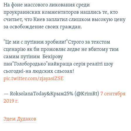
На фоне массового ликования среди
проукраинских комментаторов нашлись те, кто
считает, что Киев заплатил слишком высокую цену
за освобождение своих граждан.
"Це ми с путіним зробили!"Строго за текстом
сценарію як би промовляє ледве не вбитому тим
самим путіним Бекірову
пан"Голобородько"найкраща серія реаліті шоу
сьогодні-на людских сльозах!
pic.twitter.com/zjayasiZSE
— RoksolanaToday&Крым25% (@KrimRt)
7 сентября
2019 г.
Эдем Дудаков