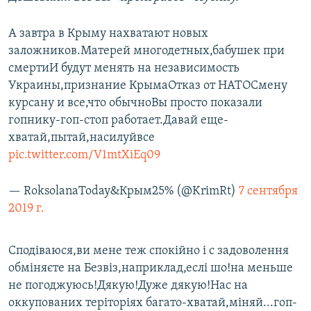
А завтра в Крыму нахватают новых
заложников.Матерей многодетных,бабушек при
смертиИ будут менять на независимость
Украины,признание КрымаОтказ от НАТОСмену
курсану и все,что обычноВы просто показали
гопнику-гоп-стоп работает.Давай еще-
хватай,пытай,насилуйвсе
pic.twitter.com/V1mtXiEq09
— RoksolanaToday&Крым25% (@KrimRt)
7 сентября
2019 г.
Сподіваюся,ви мене теж спокійно і с задоволення
обміняєте на Безвіз,наприклад,еслі шо!на меньше
не погоджуюсь!Дякую!Дуже дякую!Нас на
оккупованих теріторіях багато-хватай,міняй...гоп-