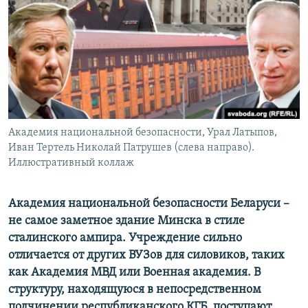
ПРИСОЕДИНЯЙТЕСЬ!
ПОБЕДИТЕЛЕЙ НЕ СУДЯТ?
КРЫМ.НЕПОКОРЕННЫЙ
ELIFBE
УКРАИНСКАЯ ПРОБЛЕМА КРЫМА
Все сайты RFE/RL
Академия национальной безопасности, Урал Латыпов,
Иван Тертель Николай Патрушев (слева направо).
Иллюстративный коллаж
Академия национальной безопасности Беларуси –
не самое заметное здание Минска в стиле
сталинского ампира. Учреждение сильно
отличается от других ВУЗов для силовиков, таких
как Академия МВД или Военная академия. В
структуру, находящуюся в непосредственном
подчинении республиканского КГБ, поступают