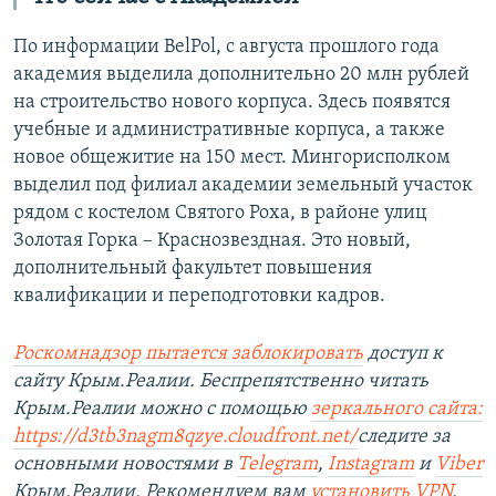
По информации BelPol, с августа прошлого года
академия выделила дополнительно 20 млн рублей
на строительство нового корпуса. Здесь появятся
учебные и административные корпуса, а также
новое общежитие на 150 мест. Мингорисполком
выделил под филиал академии земельный участок
рядом с костелом Святого Роха, в районе улиц
Золотая Горка – Краснозвездная. Это новый,
дополнительный факультет повышения
квалификации и переподготовки кадров.
Роскомнадзор пытается заблокировать
доступ к
сайту Крым.Реалии. Беспрепятственно читать
Крым.Реалии можно с помощью
зеркального сайта:
https://d3tb3nagm8qzye.cloudfront.net/
следите за
основными новостями в
Telegram
,
Instagram
и
Viber
Крым.Реалии. Рекомендуем вам
установить VPN
.