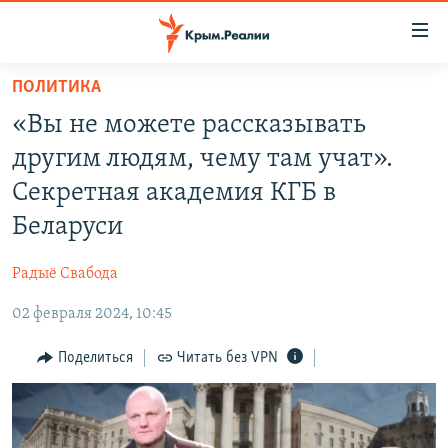
Доступность
ссылки
Вернуться
ПОЛИТИКА
к
НОВОСТИ
«Вы не можете рассказывать
основному
СПЕЦПРОЕКТЫ
содержанию
другим людям, чему там учат».
ВОДА
Вернутся
ГРУЗ 200
Секретная академия КГБ в
к
ИСТОРИЯ
КАРТА ВОЕННЫХ ОБЪЕКТОВ КРЫМА
Беларуси
главной
ЕЩЕ
11 ЛЕТ ОККУПАЦИИ КРЫМА. 11 ИСТОРИЙ СОПРОТИВЛЕНИЯ
навигации
Радыё Свабода
Вернутся
РАДІО СВОБОДА
ИНТЕРАКТИВ
к
02 февраля 2024, 10:45
КАК ОБОЙТИ БЛОКИРОВКУ
ИНФОГРАФИКА
поиску
Поделиться
Читать без VPN
ТЕЛЕПРОЕКТ КРЫМ.РЕАЛИИ
Українською
СОВЕТЫ ПРАВОЗАЩИТНИКОВ
Qırımtatar
ПРОПАВШИЕ БЕЗ ВЕСТИ