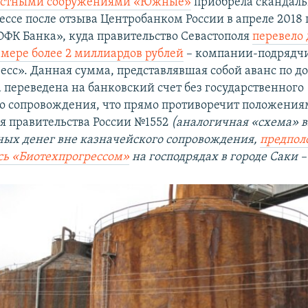
истными сооружениями «Южные»
приобрела скандал
ессе после отзыва Центробанком России в апреле 2018 
ОФК Банка», куда правительство Севастополя
перевело
змере более 2 миллиардов рублей
– компании-подрядч
есс». Данная сумма, представлявшая собой аванс по д
 переведена на банковский счет без государственного
о сопровождения, что прямо противоречит положения
я правительства России №1552
(аналогичная «схема» 
ных денег вне казначейского сопровождения,
предпол
сь «Биотехпрогрессом»
на господрядах в городе Саки –