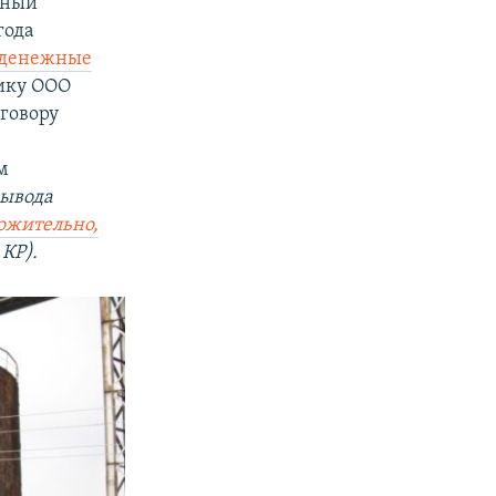
ьный
года
 денежные
ику ООО
оговору
м
вывода
ожительно,
 КР).