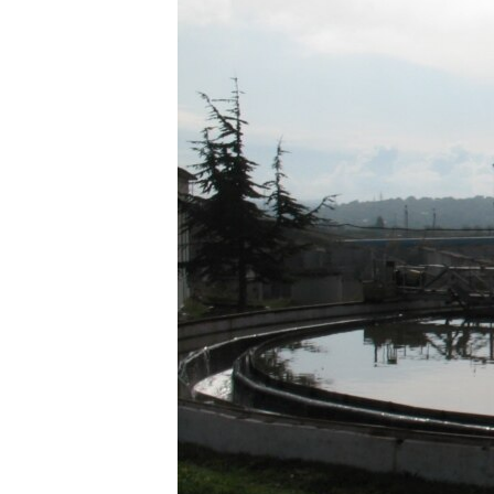
ПОБЕДИТЕЛЕЙ НЕ СУДЯТ?
КРЫМ.НЕПОКОРЕННЫЙ
ELIFBE
УКРАИНСКАЯ ПРОБЛЕМА КРЫМА