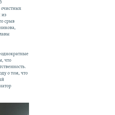
б
е очистных
 из
что срыв
никова,
главы
неоднократные
, что
тственность.
ду о том, что
ый
рнатор