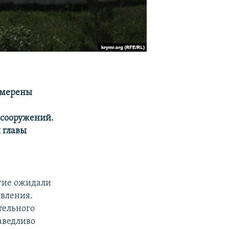
амерены
 сооружений.
 главы
огие ожидали
явления.
тельного
раведливо