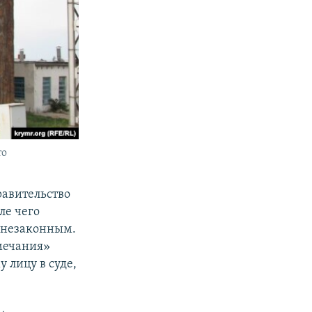
то
авительство
ле чего
е незаконным.
мечания»
 лицу в суде,