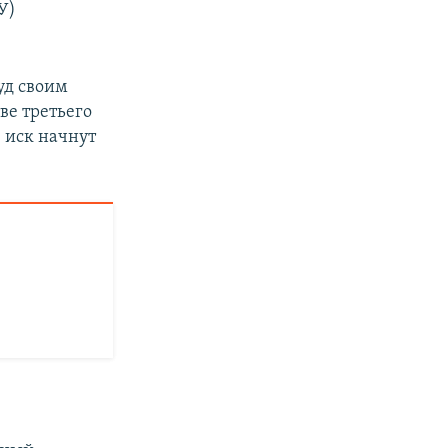
У)
уд своим
ве третьего
, иск начнут