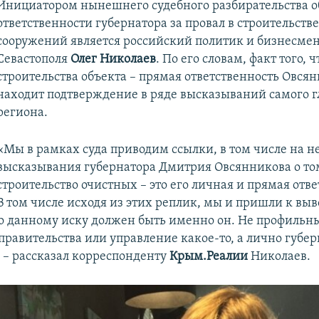
Инициатором нынешнего судебного разбирательства о
ответственности губернатора за провал в строительств
сооружений является российский политик и бизнесмен
Севастополя
Олег Николаев
. По его словам, факт того, 
строительства объекта – прямая ответственность Овсян
находит подтверждение в ряде высказываний самого 
региона.
«Мы в рамках суда приводим ссылки, в том числе на 
высказывания губернатора Дмитрия Овсянникова о том
строительство очистных – это его личная и прямая отве
В том числе исходя из этих реплик, мы и пришли к выво
о данному иску должен быть именно он. Не профильн
правительства или управление какое-то, а лично губе
 – рассказал корреспонденту
Крым.Реалии
Николаев.