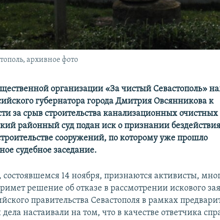
ополь, архивное фото
щественной организации «За чистый Севастополь» н
сийского губернатора города Дмитрия Овсянникова к
сти за срыв строительства канализационных очистных
ский районный суд подан иск о признании бездействия
строительстве сооружений, по которому уже прошло
ное судебное заседание.
, состоявшемся 14 ноября, признаются активисты, мн
 примет решение об отказе в рассмотрении искового за
йского правительства Севастополя в рамках предвари
дела настаивали на том, что в качестве ответчика сп