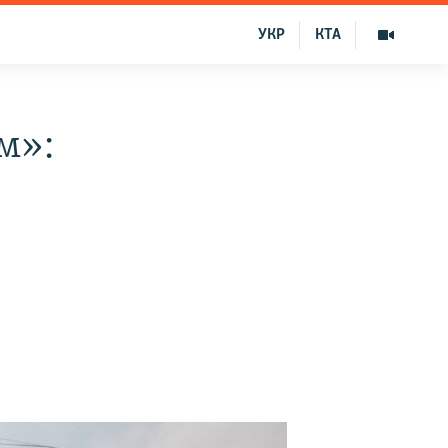
УКР
КТА
м»: