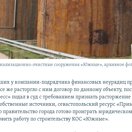
канализационно-очистные сооружения «Южные», архивное фо
ших у компании-подрядчика финансовых неурядиц пр
се же расторгло с ним договор по данному объекту, пос
есс» подал в суд с требованием признать расторжени
собственные источники, севастопольский ресурс «При
то правительство города готово проиграть юридическому
овить работу по строительству КОС «Южные».