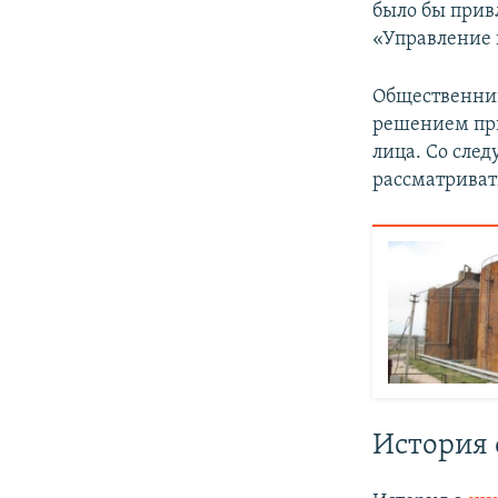
было бы прив
«Управление 
Общественник
решением при
лица. Со след
рассматривать
История 