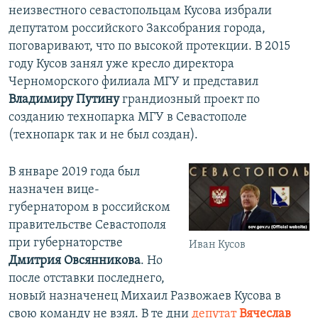
неизвестного севастопольцам Кусова избрали
депутатом российского Заксобрания города,
поговаривают, что по высокой протекции. В 2015
году Кусов занял уже кресло директора
Черноморского филиала МГУ и представил
Владимиру Путину
грандиозный проект по
созданию технопарка МГУ в Севастополе
(технопарк так и не был создан).
В январе 2019 года был
назначен вице-
губернатором в российском
правительстве Севастополя
при губернаторстве
Иван Кусов
Дмитрия Овсянникова
. Но
после отставки последнего,
новый назначенец Михаил Развожаев Кусова в
свою команду не взял. В те дни
депутат
Вячеслав