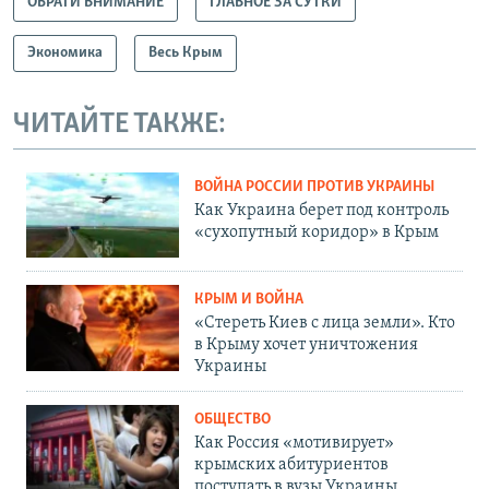
ОБРАТИ ВНИМАНИЕ
ГЛАВНОЕ ЗА СУТКИ
Экономика
Весь Крым
ЧИТАЙТЕ ТАКЖЕ:
ВОЙНА РОССИИ ПРОТИВ УКРАИНЫ
Как Украина берет под контроль
«сухопутный коридор» в Крым
КРЫМ И ВОЙНА
«Стереть Киев с лица земли». Кто
в Крыму хочет уничтожения
Украины
ОБЩЕСТВО
Как Россия «мотивирует»
крымских абитуриентов
поступать в вузы Украины