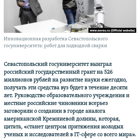
ПРИСОЕДИНЯЙТЕСЬ!
ПОБЕДИТЕЛЕЙ НЕ СУДЯТ?
КРЫМ.НЕПОКОРЕННЫЙ
ELIFBE
Инновационная разработка Севастопольского
УКРАИНСКАЯ ПРОБЛЕМА КРЫМА
госуниверситета: робот для подводной сварки
Все сайты RFE/RL
Севастопольский госуниверситет выиграл
российский государственный грант на
526
миллионов рублей на развитие науки ежегодно,
получать эти средства вуз будет в течение десяти
лет. Руководство образовательного учреждения и
местные российские чиновники всерьез
заговорили о создании в городе аналога
американской
Кремниевой долины, которая,
цитата, «станет центром притяжения молодых
ученых и исследователей в IT-сфере со всего мира».