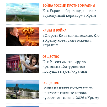
ВОЙНА РОССИИ ПРОТИВ УКРАИНЫ
Как Украина берет под контроль
«сухопутный коридор» в Крым
КРЫМ И ВОЙНА
«Стереть Киев с лица земли». Кто
в Крыму хочет уничтожения
Украины
ОБЩЕСТВО
Как Россия «мотивирует»
крымских абитуриентов
поступать в вузы Украины
ОБЩЕСТВО
Война на пляжах и тотальный
контроль: главные вызовы
курортного сезона-2026 в Крыму