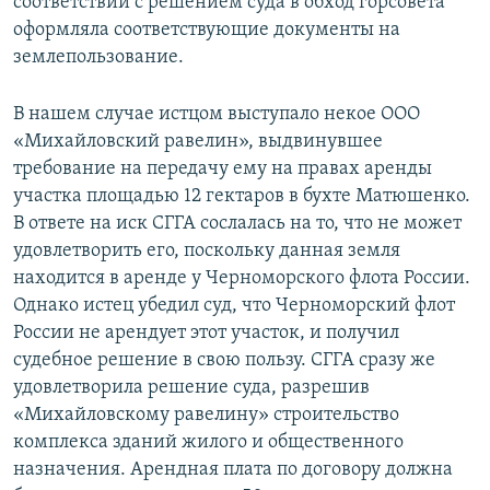
соответствии с решением суда в обход горсовета
оформляла соответствующие документы на
землепользование.
В нашем случае истцом выступало некое ООО
«Михайловский равелин», выдвинувшее
требование на передачу ему на правах аренды
участка площадью 12 гектаров в бухте Матюшенко.
В ответе на иск СГГА сослалась на то, что не может
удовлетворить его, поскольку данная земля
находится в аренде у Черноморского флота России.
Однако истец убедил суд, что Черноморский флот
России не арендует этот участок, и получил
судебное решение в свою пользу. СГГА сразу же
удовлетворила решение суда, разрешив
«Михайловскому равелину» строительство
комплекса зданий жилого и общественного
назначения. Арендная плата по договору должна