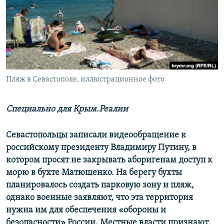
ПРИСОЕДИНЯЙТЕСЬ!
ПОБЕДИТЕЛЕЙ НЕ СУДЯТ?
КРЫМ.НЕПОКОРЕННЫЙ
ELIFBE
УКРАИНСКАЯ ПРОБЛЕМА КРЫМА
Все сайты RFE/RL
Пляж в Севастополе, иллюстрационное фото
Специально для Крым.Реалии
Севастопольцы записали видеообращение к
российскому президенту Владимиру Путину, в
котором просят не закрывать аборигенам доступ к
морю в бухте Матюшенко. На берегу бухты
планировалось создать парковую зону и пляж,
однако военные заявляют, что эта территория
нужна им для обеспечения «обороны и
безопасности» России. Местные власти признают,