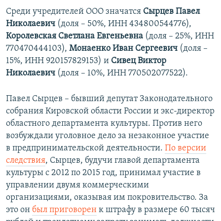
Среди учредителей ООО значатся
Сырцев Павел
Николаевич
(доля – 50%, ИНН 434800544776),
Королевская Светлана Евгеньевна
(доля – 25%, ИНН
770470444103),
Монаенко Иван Сергеевич
(доля –
15%, ИНН 920157829153) и
Сивец Виктор
Николаевич
(доля – 10%, ИНН 770502077522).
Павел Сырцев – бывший депутат Законодательного
собрания Кировской области России и экс-директор
областного департамента культуры. Против него
возбуждали уголовное дело за незаконное участие
в предпринимательской деятельности.
По версии
следствия
, Сырцев, будучи главой департамента
культуры с 2012 по 2015 год, принимал участие в
управлении двумя коммерческими
организациями, оказывая им покровительство. За
это он
был приговорен
к штрафу в размере 60 тысяч