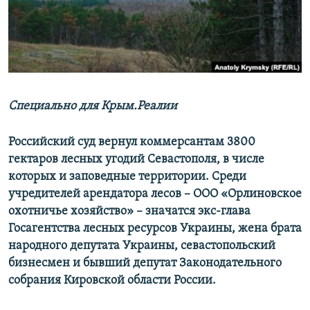
ПРИСОЕДИНЯЙТЕСЬ!
ПОБЕДИТЕЛЕЙ НЕ СУДЯТ?
КРЫМ.НЕПОКОРЕННЫЙ
ELIFBE
УКРАИНСКАЯ ПРОБЛЕМА КРЫМА
Все сайты RFE/RL
Специально для Крым.Реалии
Российский суд вернул коммерсантам 3800
гектаров лесных угодий Севастополя, в числе
которых и заповедные территории. Среди
учредителей арендатора лесов –​ ООО «Орлиновское
охотничье хозяйство» –​ значатся экс-глава
Госагентства лесных ресурсов Украины, жена брата
народного депутата Украины, севастопольский
бизнесмен и бывший депутат Законодательного
собрания Кировской области России.