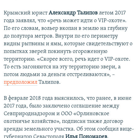
Крымский юрист
Александр Талипов
летом 2017
года заявлял, что «речь может идти о VIP-охоте».
По его словам, вольер вкопан в землю на глубину
до полутора метров. Внутри по его периметру
видны рытвины и ямы, которые свидетельствуют о
попытках зверей покинуть огороженную
территорию. «Скорее всего, речь идет о VIP-охоте.
То есть загоняются на эту территорию звери, а
потом людьми за деньги отстреливаются», –
предположил
Талипов.
В феврале 2018 года выяснилось, что ранее, в июне
2017 года, было заключено соглашение между
Севприроднадзором и ООО «Орлиновское
охотничье хозяйство», подписан также договор
аренды земельного участка. Об этом сообщил вице-
губернатор Севастополя
Илья Пономарев
.