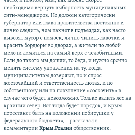
часто, и поэтому нам, как можно скорее
необходимо вернуть выборность муниципальных
сити-менеджеров. Не должен категорически
губернатор или глава правительства постоянно и
лично следить, чем пахнет в подъездах, как часто
вывозят мусор с помоек, лично чинить лавочки и
красить бордюры во дворах, а жители по любой
мелочи ломиться на самый верх с челобитными.
Если до такого мы дошли, то беда, и нужно срочно
менять систему управления на ту, когда
муниципалитетам доверяют, но и спрос
жесточайший и ответственность лютая, и по
собственному или на повышение «соскочить» в
случае чего будет невозможно. Только валить лес на
крайний север. Вот тогда будет порядок, и Крым
перестанет быть на положении побирушки у
федерального бюджета», – рассказал в
комментарии
Крым.Реалии
общественник.