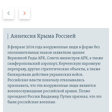
П
С
р
л
е
е
д
д
ы
Аннексия Крыма Россией
у
д
ю
В феврале 2014 года вооруженные люди в форме без
у
щ
опознавательных знаков захватили здание
щ
и
Верховной Рады АРК, Совета министров АРК, а также
и
й
симферопольский аэропорт, Керченскую паромную
й
с
переправу, другие стратегические объекты, а также
с
л
блокировали действия украинских войск.
л
а
Российские власти поначалу отказывались
а
й
признавать, что эти вооруженные люди являются
военнослужащими российской армии. Позже
й
д
президент России Владимир Путин признал, что это
д
были российские военные.