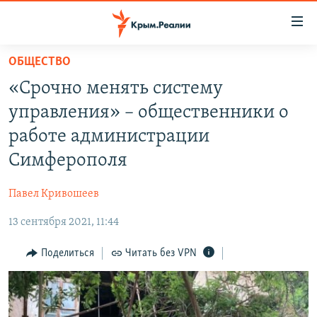
Доступность
ссылки
Вернуться
ОБЩЕСТВО
к
НОВОСТИ
«Срочно менять систему
основному
СПЕЦПРОЕКТЫ
содержанию
управления» – общественники о
ВОДА
Вернутся
ГРУЗ 200
работе администрации
к
ИСТОРИЯ
КАРТА ВОЕННЫХ ОБЪЕКТОВ КРЫМА
Симферополя
главной
ЕЩЕ
11 ЛЕТ ОККУПАЦИИ КРЫМА. 11 ИСТОРИЙ СОПРОТИВЛЕНИЯ
навигации
Павел Кривошеев
Вернутся
РАДІО СВОБОДА
ИНТЕРАКТИВ
к
13 сентября 2021, 11:44
КАК ОБОЙТИ БЛОКИРОВКУ
ИНФОГРАФИКА
поиску
Поделиться
Читать без VPN
ТЕЛЕПРОЕКТ КРЫМ.РЕАЛИИ
Українською
СОВЕТЫ ПРАВОЗАЩИТНИКОВ
Qırımtatar
ПРОПАВШИЕ БЕЗ ВЕСТИ