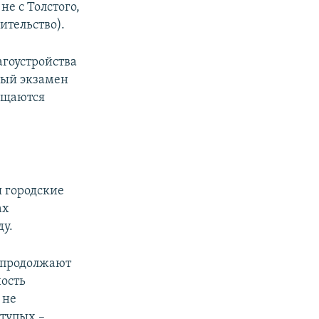
не с Толстого,
ительство).
агоустройства
ный экзамен
ращаются
 городские
ах
у.
 продолжают
ность
 не
 тупых –