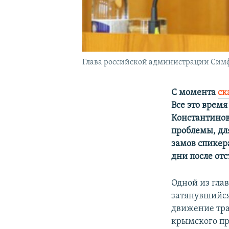
Глава российской администрации Сим
С момента
ск
Все
это время
Константинов
проблемы, дл
замов спикер
дни после от
Одной из гла
затянувшийся
движение тра
крымского пр