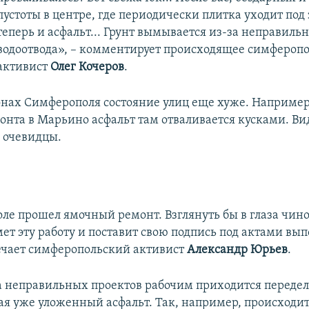
пустоты в центре, где периодически плитка уходит под 
теперь и асфальт... Грунт вымывается из-за неправиль
водоотвода», – комментирует происходящее симфероп
активист
Олег Кочеров
.
онах Симферополя состояние улиц еще хуже. Например
онта в Марьино асфальт там отваливается кусками. Ви
 очевидцы.
ле прошел ямочный ремонт. Взглянуть бы в глаза чин
ет эту работу и поставит свою подпись под актами в
мечает симферопольский активист
Александр Юрьев
.
а неправильных проектов рабочим приходится переде
ая уже уложенный асфальт. Так, например, происходит 