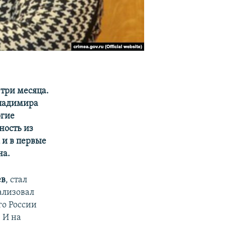
три месяца.
Владимира
огие
ность из
 и в первые
на.
ев
, стал
ализовал
го России
 И на