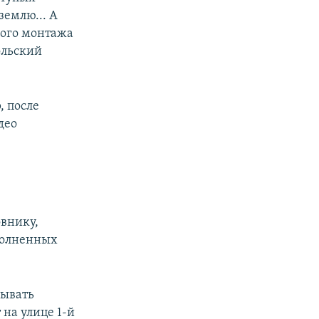
землю... А
ного монтажа
ольский
, после
део
овнику,
ыполненных
лывать
на улице 1-й