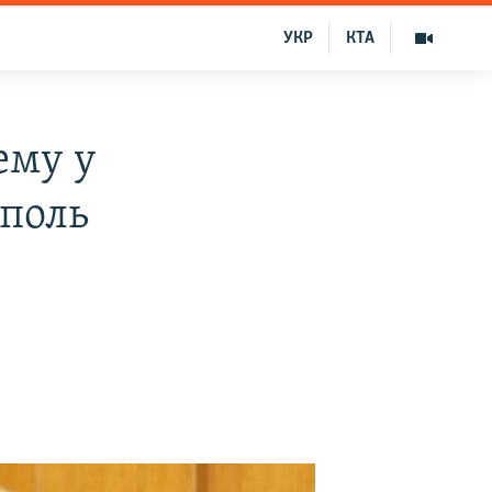
УКР
КТА
ему у
ополь