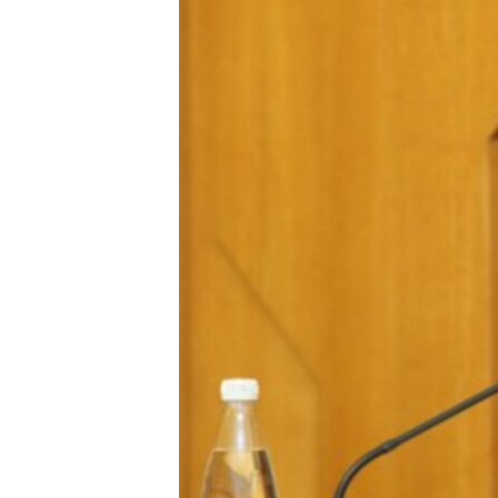
ПОБЕДИТЕЛЕЙ НЕ СУДЯТ?
КРЫМ.НЕПОКОРЕННЫЙ
ELIFBE
УКРАИНСКАЯ ПРОБЛЕМА КРЫМА