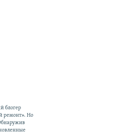
й блогер
й ремонт». Но
 Обнаружив
ановленные