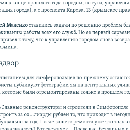
мя в конце прошлого года городом, по сути, управляли 
ация города), а с проспекта Кирова, 13 (крымское прав
ьей Маленко
ставились задачи по решению проблем бл
аживанию работы всех его служб. Но ее первый серьез
 привел к тому, что к управлению городом снова возв
овмина.
здвор
пытанием для симферопольцев по-прежнему остаются
висты публикуют фотографии ям на центральных улиц
 которые были отремонтированы только в прошлом год
«Славные реконструкторы и строители в Симферополе
строить за ох...лиарды рублей то, что приходит в негод
буквально за год. После вашего ремонта уже что только
проваливалось? Вот свежачок... После вас, бездарных и