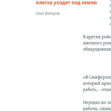
плитка уходит под землю
Олег Кочеров
В других рай
ямочного рем
обнародовали
«В Симферопо
который прим
работ», – от
Нередко из-з
работы, сним