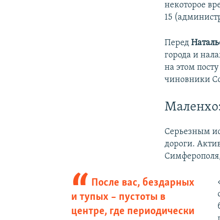
некоторое вре
15 (администр
Перед
Натал
города и нал
на этом посту
чиновники С
Маленхо
Серьезным ис
дороги. Акти
Симферополя,
После вас, бездарных
и тупых – пустоты в
центре, где периодически