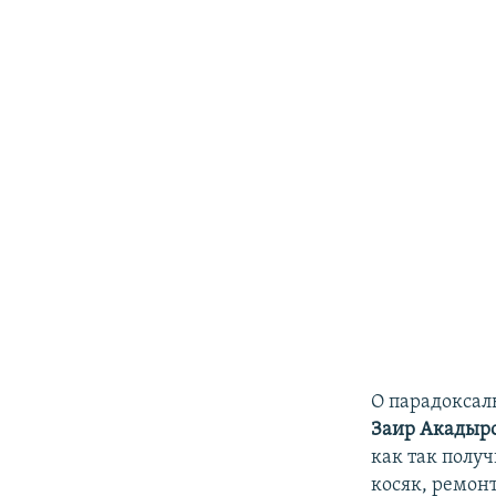
О парадоксал
Заир Акадыр
как так полу
косяк, ремон