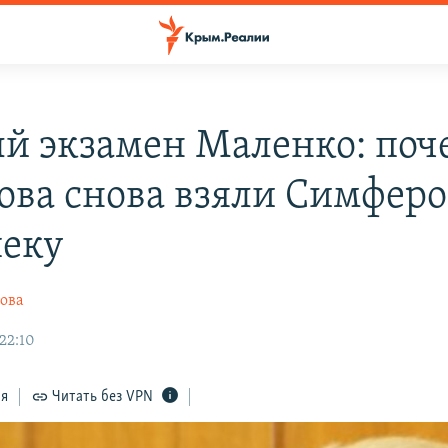
й экзамен Маленко: поч
ова снова взяли Симфер
пеку
ова
22:10
ся
Читать без VPN