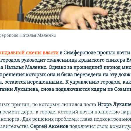
ферополя Наталья Маленко
андальной смены власти
в Симферополе прошло почти 
 городом руководит ставленница крымского спикера 
а Наталья Маленко. Однако за прошедший период мн
я решения которых она и была переведена на эту долж
а, остаются нерешенными. К управлению городом, как
ставки Лукашева, снова подключаются кадры из Совми
вных причин, по которым лишился поста
Игорь Лукаш
 ремонт дорог в городе, который почти полностью пар
нспорта. Для решения проблемы глава подконтрольно
авительства
Сергей Аксенов
подключил свою команду.