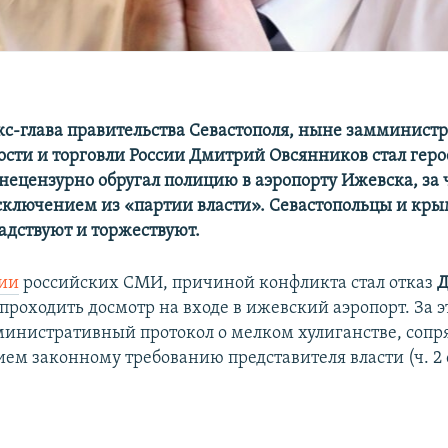
кс-глава правительства Севастополя, ныне замминист
ти и торговли России Дмитрий Овсянников стал геро
 нецензурно обругал полицию в аэропорту Ижевска, за 
сключением из «партии власти». Севастопольцы и кры
радствуют и торжествуют.
ии
российских СМИ, причиной конфликта стал отказ
Д
проходить досмотр на входе в ижевский аэропорт. За э
министративный протокол о мелком хулиганстве, соп
м законному требованию представителя власти (ч. 2 с