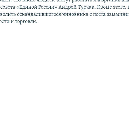
ден, что такие люди не могут работать и в органах вла
нсовета «Единой России» Андрей Турчак. Кроме этого, 
уволить оскандалившегося чиновника с поста заммини
ти и торговли.