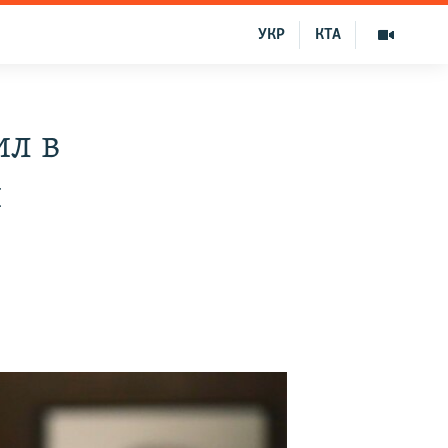
УКР
КТА
ил в
й