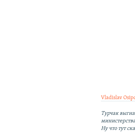
Vladislav Osip
Турчак выгна
министерства
Ну что тут ск