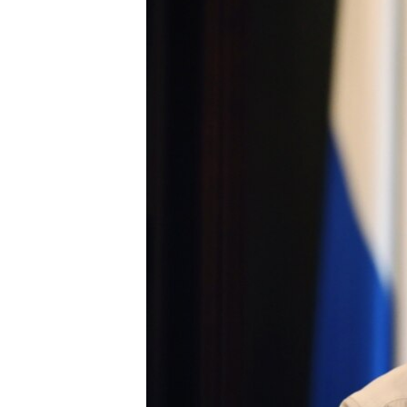
ПОБЕДИТЕЛЕЙ НЕ СУДЯТ?
КРЫМ.НЕПОКОРЕННЫЙ
ELIFBE
УКРАИНСКАЯ ПРОБЛЕМА КРЫМА