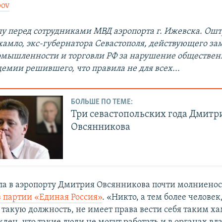
pov
 перед сотрудниками МВД аэропорта г. Ижевска. Ош
хамло, экс-губернатора Севастополя, действующего за
мышленности и торговли РФ за нарушение общественн
емии решившего, что правила не для всех...
БОЛЬШЕ ПО ТЕМЕ:
Три севастопольских года Дмитр
Овсянникова
ла в аэропорту Дмитрия Овсянникова почти молниено
 партии «Единая Россия»
. «Никто, а тем более человек
акую должность, не имеет права вести себя таким х