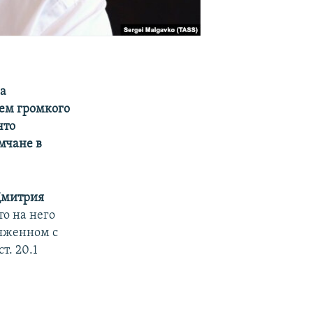
ра
ем громкого
что
мчане в
митрия
то на него
ряженном с
т. 20.1