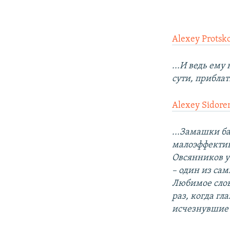
Alexey Protsk
...И ведь ему
сути, прибла
Alexey Sidore
...Замашки ба
малоэффектив
Овсянников у
– один из са
Любимое слов
раз, когда гл
исчезнувшие 