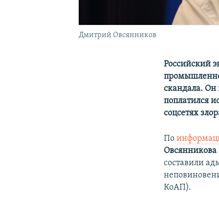
Дмитрий Овсянников
Российский э
промышленнос
скандала. Он
поплатился и
соцсетях зло
По
информац
Овсянникова
составили ад
неповиновение
КоАП).