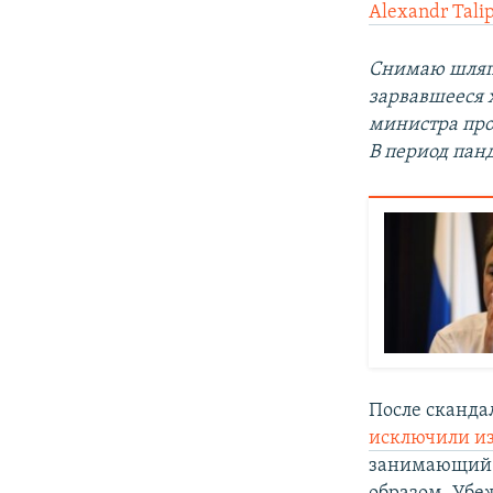
Alexandr Tali
Снимаю шляпу
зарвавшееся 
министра про
В период панд
После сканда
исключили из
занимающий т