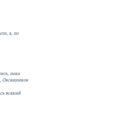
те, а, по
ись, пока
е, Овсянников
сь всякий