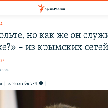
НА
ольте, но как же он служ
ке?» – из крымских сете
ева
 09:35
ся
Читать без VPN