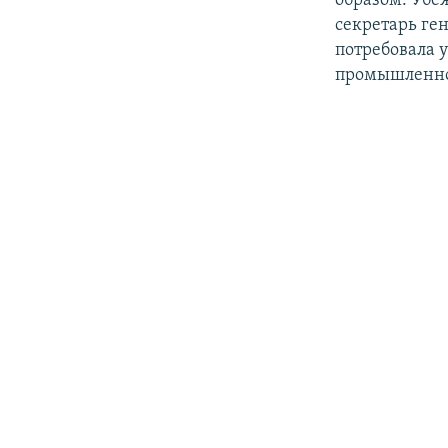
образом. Убеж
секретарь ге
потребовала 
промышленнос