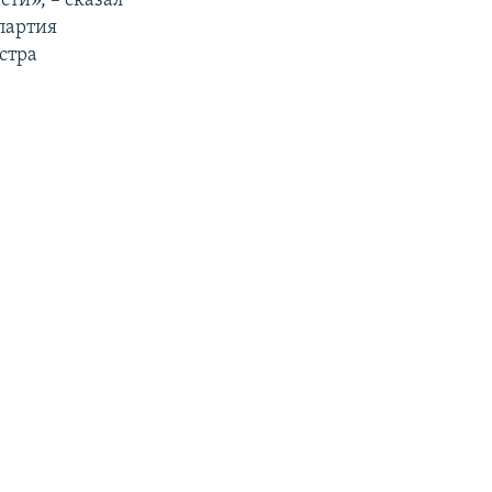
сти», – сказал
партия
стра