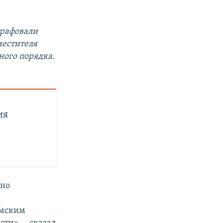
трафовали
местителя
ого порядка.
ия
сно
,
амским