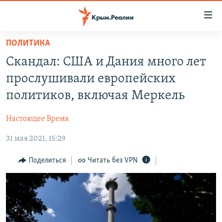
Доступность
ссылки
Вернуться
ПОЛИТИКА
к
НОВОСТИ
Скандал: США и Дания много лет
основному
СПЕЦПРОЕКТЫ
содержанию
прослушивали европейских
ВОДА
Вернутся
ГРУЗ 200
политиков, включая Меркель
к
ИСТОРИЯ
КАРТА ВОЕННЫХ ОБЪЕКТОВ КРЫМА
главной
Настоящее Время
ЕЩЕ
11 ЛЕТ ОККУПАЦИИ КРЫМА. 11 ИСТОРИЙ СОПРОТИВЛЕНИЯ
навигации
Вернутся
31 мая 2021, 15:29
РАДІО СВОБОДА
ИНТЕРАКТИВ
к
КАК ОБОЙТИ БЛОКИРОВКУ
ИНФОГРАФИКА
Поделиться
Читать без VPN
поиску
ТЕЛЕПРОЕКТ КРЫМ.РЕАЛИИ
Українською
СОВЕТЫ ПРАВОЗАЩИТНИКОВ
Qırımtatar
ПРОПАВШИЕ БЕЗ ВЕСТИ