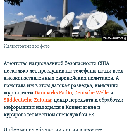
ПРИСОЕДИНЯЙТЕСЬ!
ПОБЕДИТЕЛЕЙ НЕ СУДЯТ?
КРЫМ.НЕПОКОРЕННЫЙ
ELIFBE
УКРАИНСКАЯ ПРОБЛЕМА КРЫМА
Все сайты RFE/RL
Иллюстративное фото
Агентство национальной безопасности США
несколько лет прослушивало телефоны почти всех
высокопоставленных европейских политиков. А
помогала им в этом датская разведка, выяснили
журналисты
Danmarks Radio
,
Deutsche Welle
и
Süddeutsche Zeitung
: центр перехвата и обработки
информации находился в Копенгагене и
курировался местной спецслужбой FE.
Информация об участии Дании в проекте,