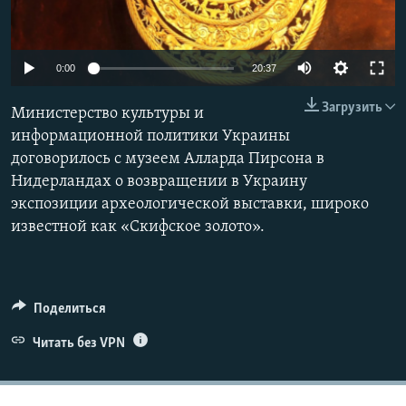
ПРИСОЕДИНЯЙТЕСЬ!
ПОБЕДИТЕЛЕЙ НЕ СУДЯТ?
КРЫМ.НЕПОКОРЕННЫЙ
Auto
0:00
20:37
ELIFBE
240p
Загрузить
Министерство культуры и
УКРАИНСКАЯ ПРОБЛЕМА КРЫМА
360p
информационной политики Украины
Все сайты RFE/RL
договорилось с музеем Алларда Пирсона в
480p
Auto
240p
360p
480p
Нидерландах о возвращении в Украину
720p
экспозиции археологической выставки, широко
720p
1080p
1080p
известной как «Скифское золото».
Поделиться
Читать без VPN