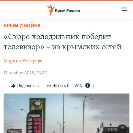
Доступность
ссылки
Вернуться
КРЫМ И ВОЙНА
к
НОВОСТИ
«Скоро холодильник победит
основному
СПЕЦПРОЕКТЫ
содержанию
телевизор» – из крымских сетей
ВОДА
Вернутся
ГРУЗ 200
к
Марина Козырева
ИСТОРИЯ
КАРТА ВОЕННЫХ ОБЪЕКТОВ КРЫМА
главной
17 ноября 2018, 23:30
ЕЩЕ
11 ЛЕТ ОККУПАЦИИ КРЫМА. 11 ИСТОРИЙ СОПРОТИВЛЕНИЯ
навигации
Вернутся
РАДІО СВОБОДА
ИНТЕРАКТИВ
Поделиться
Читать без VPN
к
КАК ОБОЙТИ БЛОКИРОВКУ
ИНФОГРАФИКА
поиску
ТЕЛЕПРОЕКТ КРЫМ.РЕАЛИИ
Українською
СОВЕТЫ ПРАВОЗАЩИТНИКОВ
Qırımtatar
ПРОПАВШИЕ БЕЗ ВЕСТИ