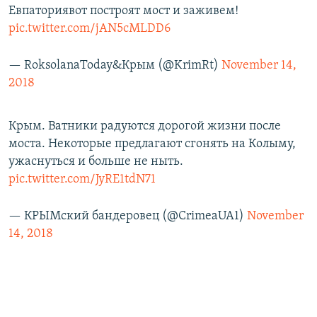
Евпаториявот построят мост и заживем!
pic.twitter.com/jAN5cMLDD6
— RoksolanaToday&Крым (@KrimRt)
November 14,
2018
Крым. Ватники радуются дорогой жизни после
моста. Некоторые предлагают сгонять на Колыму,
ужаснуться и больше не ныть.
pic.twitter.com/JyRE1tdN71
— КРЫМский бандеровец (@CrimeaUA1)
November
14, 2018