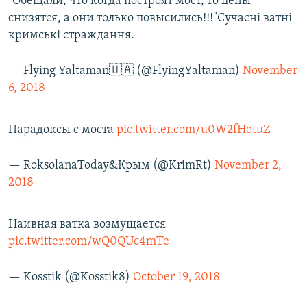
"Обещали, что когда построят мост, то цены
снизятся, а они только повысились!!!"Сучасні ватні
кримські страждання.
— Flying Yaltaman🇺🇦 (@FlyingYaltaman)
November
6, 2018
Парадоксы с моста
pic.twitter.com/u0W2fHotuZ
— RoksolanaToday&Крым (@KrimRt)
November 2,
2018
Наивная ватка возмущается
pic.twitter.com/wQ0QUc4mTe
— Kosstik (@Kosstik8)
October 19, 2018