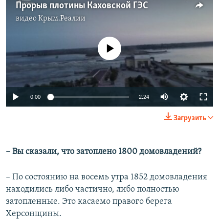
Прорыв плотины Каховской ГЭС
видео
Крым.Реалии
No media source currently available
Auto
0:00
2:24
240p
Загрузить
360p
Auto
240p
360p
480p
480p
– Вы сказали, что затоплено 1800 домовладений?
720p
720p
1080p
– По состоянию на восемь утра 1852 домовладения
1080p
находились либо частично, либо полностью
затопленные. Это касаемо правого берега
Херсонщины.