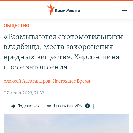
Доступность
ссылки
Вернуться
ОБЩЕСТВО
к
НОВОСТИ
«Размываются скотомогильники,
основному
СПЕЦПРОЕКТЫ
содержанию
кладбища, места захоронения
ВОДА
Вернутся
ГРУЗ 200
вредных веществ». Херсонщина
к
ИСТОРИЯ
КАРТА ВОЕННЫХ ОБЪЕКТОВ КРЫМА
после затопления
главной
ЕЩЕ
11 ЛЕТ ОККУПАЦИИ КРЫМА. 11 ИСТОРИЙ СОПРОТИВЛЕНИЯ
навигации
Алексей Александров
Настоящее Время
Вернутся
РАДІО СВОБОДА
ИНТЕРАКТИВ
к
07 июня 2023, 21:32
КАК ОБОЙТИ БЛОКИРОВКУ
ИНФОГРАФИКА
поиску
Поделиться
Читать без VPN
ТЕЛЕПРОЕКТ КРЫМ.РЕАЛИИ
Українською
СОВЕТЫ ПРАВОЗАЩИТНИКОВ
Qırımtatar
ПРОПАВШИЕ БЕЗ ВЕСТИ