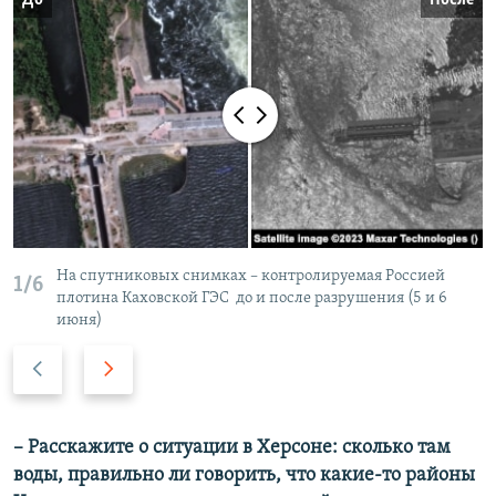
На спутниковых снимках – контролируемая Россией
1/6
плотина Каховской ГЭС до и после разрушения (5 и 6
июня)
П
С
р
л
е
е
д
д
– Расскажите о ситуации в Херсоне: сколько там
ы
у
воды, правильно ли говорить, что какие-то районы