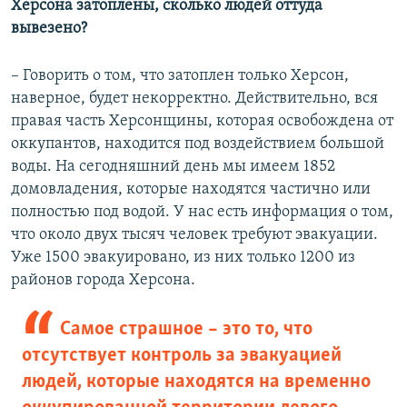
д
ю
Херсона затоплены, сколько людей оттуда
у
щ
вывезено?
щ
и
и
й
– Говорить о том, что затоплен только Херсон,
й
с
наверное, будет некорректно. Действительно, вся
с
л
правая часть Херсонщины, которая освобождена от
л
а
оккупантов, находится под воздействием большой
а
й
воды. На сегодняшний день мы имеем 1852
й
д
домовладения, которые находятся частично или
д
полностью под водой. У нас есть информация о том,
что около двух тысяч человек требуют эвакуации.
Уже 1500 эвакуировано, из них только 1200 из
районов города Херсона.
Самое страшное – это то, что
отсутствует контроль за эвакуацией
людей, которые находятся на временно