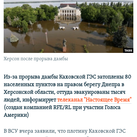
ПРИСОЕДИНЯЙТЕСЬ!
ПОБЕДИТЕЛЕЙ НЕ СУДЯТ?
КРЫМ.НЕПОКОРЕННЫЙ
ELIFBE
УКРАИНСКАЯ ПРОБЛЕМА КРЫМА
Все сайты RFE/RL
Херсон после прорыва дамбы
Из-за прорыва дамбы Каховской ГЭС затоплены 80
населенных пунктов на правом берегу Днепра в
Херсонской области, оттуда эвакуированы тысяч
людей, информирует
телеканал "Настоящее Время"
(создан компанией RFE/RL при участии Голоса
Америки)
В ВСУ вчера заявили, что плотину Каховской ГЭС