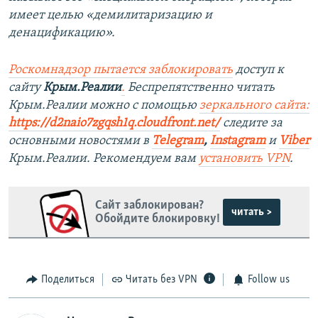
имеет целью «демилитаризацию и
денацификацию».
Роскомнадзор пытается заблокировать
доступ к
сайту
Крым.Реалии
.
Беспрепятственно читать
Крым.Реалии можно с помощью
зеркального сайта:
https://d2naio7zgqsh1q.cloudfront.net/
следите за
основными новостями в
Telegram
,
Instagram
и
Viber
Крым.Реалии. Рекомендуем вам
установить VPN
.
Сайт заблокирован?
читать >
Обойдите блокировку!
Поделиться
Читать без VPN
Follow us