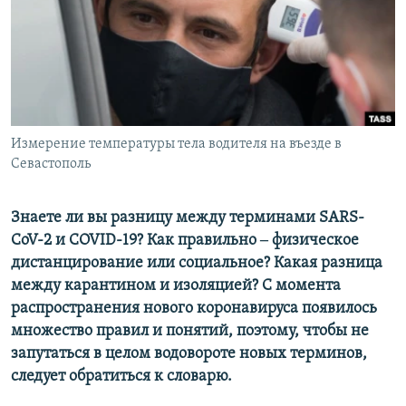
ПРИСОЕДИНЯЙТЕСЬ!
ПОБЕДИТЕЛЕЙ НЕ СУДЯТ?
КРЫМ.НЕПОКОРЕННЫЙ
ELIFBE
УКРАИНСКАЯ ПРОБЛЕМА КРЫМА
Все сайты RFE/RL
Измерение температуры тела водителя на въезде в
Севастополь
Знаете ли вы разницу между терминами SARS-
CoV-2 и COVID-19? Как правильно ‒ физическое
дистанцирование или социальное? Какая разница
между карантином и изоляцией? С момента
распространения нового коронавируса появилось
множество правил и понятий, поэтому, чтобы не
запутаться в целом водовороте новых терминов,
следует обратиться к словарю.