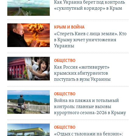
Как Украина берет под контроль
«сухопутный коридор» в Крым
КРЫМ И ВОЙНА
«Стереть Киев с лица земли». Кто
в Крыму хочет уничтожения
Украины
ОБЩЕСТВО
Как Россия «мотивирует»
крымских абитуриентов
поступать в вузы Украины
ОБЩЕСТВО
Война на пляжах и тотальный
контроль: главные вызовы
курортного сезона-2026 в Крыму
ОБЩЕСТВО
«Отдых с талонами на бензин»: