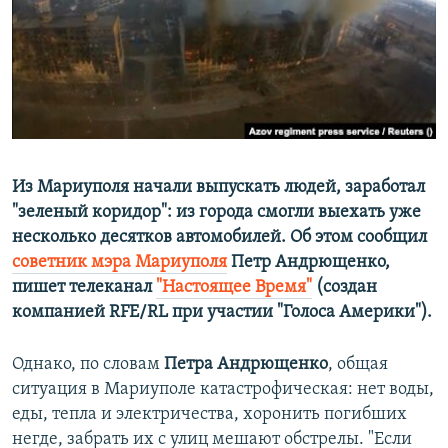
ПРИСОЕДИНЯЙТЕСЬ!
ПОБЕДИТЕЛЕЙ НЕ СУДЯТ?
КРЫМ.НЕПОКОРЕННЫЙ
ELIFBE
УКРАИНСКАЯ ПРОБЛЕМА КРЫМА
Все сайты RFE/RL
Из Мариуполя начали выпускать людей, заработал
"зеленый коридор": из города смогли выехать уже
несколько десятков автомобилей. Об этом сообщил
советник мэра Мариуполя
Петр Андрющенко,
пишет телеканал
"Настоящее Время"
​(создан
компанией RFE/RL при участии "Голоса Америки"). ​
Однако, по словам
Петра Андрющенко
, общая
ситуация в Мариуполе катастрофическая: нет воды,
еды, тепла и электричества, хоронить погибших
негде, забрать их с улиц мешают обстрелы. "Если