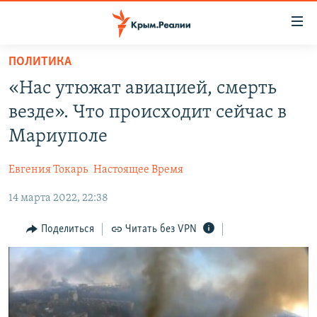
Доступность
ссылки
Вернуться
ПОЛИТИКА
к
НОВОСТИ
«Нас утюжат авиацией, смерть
основному
СПЕЦПРОЕКТЫ
содержанию
везде». Что происходит сейчас в
ВОДА
Вернутся
ГРУЗ 200
Мариуполе
к
ИСТОРИЯ
КАРТА ВОЕННЫХ ОБЪЕКТОВ КРЫМА
главной
Евгения Токарь
Настоящее Время
ЕЩЕ
11 ЛЕТ ОККУПАЦИИ КРЫМА. 11 ИСТОРИЙ СОПРОТИВЛЕНИЯ
навигации
Вернутся
14 марта 2022, 22:38
РАДІО СВОБОДА
ИНТЕРАКТИВ
к
КАК ОБОЙТИ БЛОКИРОВКУ
ИНФОГРАФИКА
Поделиться
Читать без VPN
поиску
ТЕЛЕПРОЕКТ КРЫМ.РЕАЛИИ
Українською
СОВЕТЫ ПРАВОЗАЩИТНИКОВ
Qırımtatar
ПРОПАВШИЕ БЕЗ ВЕСТИ