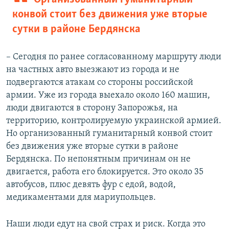
конвой стоит без движения уже вторые
Auto
240p
360p
480p
480p
сутки в районе Бердянска
720p
720p
1080p
1080p
– Сегодня по ранее согласованному маршруту люди
на частных авто выезжают из города и не
подвергаются атакам со стороны российской
армии. Уже из города выехало около 160 машин,
люди двигаются в сторону Запорожья, на
территорию, контролируемую украинской армией.
Но организованный гуманитарный конвой стоит
без движения уже вторые сутки в районе
Бердянска. По непонятным причинам он не
двигается, работа его блокируется. Это около 35
автобусов, плюс девять фур с едой, водой,
медикаментами для мариупольцев.
Наши люди едут на свой страх и риск. Когда это