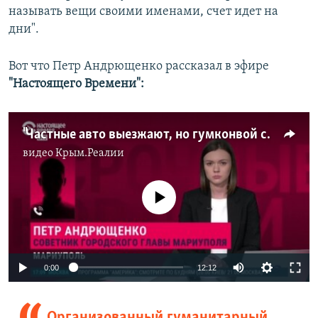
называть вещи своими именами, счет идет на
дни".
Вот что Петр Андрющенко рассказал в эфире
"Настоящего Времени":
"Частные авто выезжают, но гумконвой стоит". Советник мэра Мариуполя – об эвакуации из города
видео
Крым.Реалии
No media source currently available
Auto
0:00
12:12
240p
Организованный гуманитарный
360p