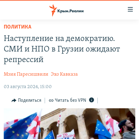
Доступность
ссылки
Вернуться
ПОЛИТИКА
к
НОВОСТИ
Наступление на демократию.
основному
СПЕЦПРОЕКТЫ
содержанию
СМИ и НПО в Грузии ожидают
ВОДА
Вернутся
ГРУЗ 200
репрессий
к
ИСТОРИЯ
КАРТА ВОЕННЫХ ОБЪЕКТОВ КРЫМА
главной
Мзия Паресишвили
Эхо Кавказа
ЕЩЕ
11 ЛЕТ ОККУПАЦИИ КРЫМА. 11 ИСТОРИЙ СОПРОТИВЛЕНИЯ
навигации
Вернутся
03 августа 2024, 15:00
РАДІО СВОБОДА
ИНТЕРАКТИВ
к
КАК ОБОЙТИ БЛОКИРОВКУ
ИНФОГРАФИКА
Поделиться
Читать без VPN
поиску
ТЕЛЕПРОЕКТ КРЫМ.РЕАЛИИ
Українською
СОВЕТЫ ПРАВОЗАЩИТНИКОВ
Qırımtatar
ПРОПАВШИЕ БЕЗ ВЕСТИ