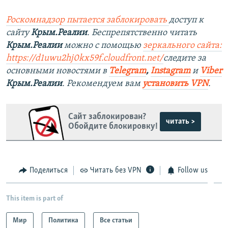
Роскомнадзор пытается заблокировать
доступ к
сайту
Крым.Реалии
. Беспрепятственно читать
Крым.Реалии
можно с помощью
зеркального сайта:
https://d1uwu2hj0kx59f.cloudfront.net/
следите за
основными новостями в
Telegram
,
Instagram
и
Viber
Крым.Реалии
. Рекомендуем вам
установить VPN
.
Сайт заблокирован?
читать >
Обойдите блокировку!
Поделиться
Читать без VPN
Follow us
This item is part of
Мир
Политика
Все статьи