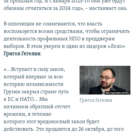
за прошлый год. А с января 2025-го они уже будут
обязаны отчитаться за 2024 год», – настаивает она.
В оппозиции не сомневаются, что власть
воспользуется всеми средствами, чтобы ограничить
деятельность профильных НПО в преддверии
выборов. В этом уверен и один из лидеров «Лело»
Григол Гегелия
:
«...Вступает в силу закон,
который впервые за всю
историю независимости
Грузии закрыл стране путь
к ЕС и НАТО... Мы
Григол Гегелия
начинаем обратный отсчет
времени, в течение
которого этот вредоносный закон будет
действовать. Это продлится до 26 октября, до того