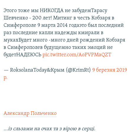
Этого тоже мы НИКОГДА не забудемТарасу
Шевченко - 200 лет! Митинг в честь Кобзаря в
Симферополе 9 марта 2014 годаэто был последний
раз последние капли надежды кмирали в
мукахБудет много -много дней рождений Кобзаря
в Симферополев будущемно таких эмоций не
будетНАДЕЮСЬ
pic.twitter.com/AoPVPMaQZT
— RoksolanaToday&Крым (@KrimRt)
9 березня 2019
р.
Александр Польченко
...із сльзами на очах та з вірою в серці.