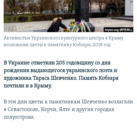
ПРИСОЕДИНЯЙТЕСЬ!
ПОБЕДИТЕЛЕЙ НЕ СУДЯТ?
КРЫМ.НЕПОКОРЕННЫЙ
ELIFBE
Активистки Украинского культурного центра в Крыму
УКРАИНСКАЯ ПРОБЛЕМА КРЫМА
возложими цветы к памятнику Кобзаря, 2018 год
Все сайты RFE/RL
В Украине отметили 205 годовщину со дня
рождения выдающегося украинского поэта и
художника Тараса Шевченко. Память Кобзаря
почтили и в Крыму.
В эти дни цветы к памятникам Шевченко возлагали
в Севастополе, Керчи, Ялте и других городах
полуострова.