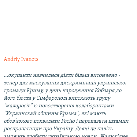
Andriy Ivanets
...окупанти навчилися діяти більш витончено -
тепер для маскування дискримінації української
громади Криму, у день народження Кобзаря до
його бюста у Сімферополі випскають групу
"малоросів" із новоствореної колаборантами
"Украинскай общины Крыма", які мають
обов'язково похвалити Росію і переказати штампи
роспропаганди про Україну. Деякі це навіть
зможуть зробити українською мовою. Жалюгідне