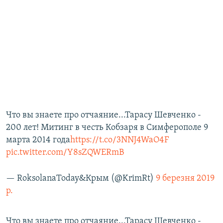
Что вы знаете про отчаяние...Тарасу Шевченко -
200 лет! Митинг в честь Кобзаря в Симферополе 9
марта 2014 года
https://t.co/3NNJ4WaO4F
pic.twitter.com/Y8sZQWERmB
— RoksolanaToday&Крым (@KrimRt)
9 березня 2019
р.
Что вы знаете про отчаяние...Тарасу Шевченко -