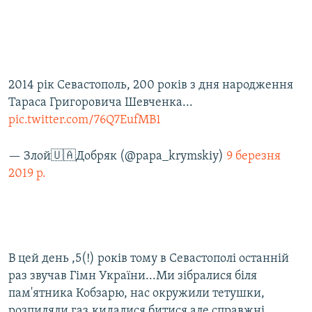
2014 рік Севастополь, 200 років з дня народження
Тараса Григоровича Шевченка...
pic.twitter.com/76Q7EufMB1
— Злой🇺🇦Добряк (@papa_krymskiy)
9 березня
2019 р.
В цей день ,5(!) років тому в Севастополі останній
раз звучав Гімн України...Ми зібралися біля
пам'ятника Кобзарю, нас окружили тетушки,
розпиляли газ,кидалися битися але справжні