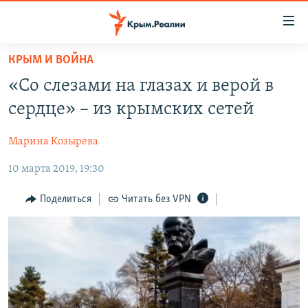
Доступность
ссылки
Вернуться
КРЫМ И ВОЙНА
к
НОВОСТИ
«Со слезами на глазах и верой в
основному
СПЕЦПРОЕКТЫ
содержанию
сердце» – из крымских сетей
ВОДА
Вернутся
ГРУЗ 200
к
Марина Козырева
ИСТОРИЯ
КАРТА ВОЕННЫХ ОБЪЕКТОВ КРЫМА
главной
10 марта 2019, 19:30
ЕЩЕ
11 ЛЕТ ОККУПАЦИИ КРЫМА. 11 ИСТОРИЙ СОПРОТИВЛЕНИЯ
навигации
Вернутся
РАДІО СВОБОДА
ИНТЕРАКТИВ
Поделиться
Читать без VPN
к
КАК ОБОЙТИ БЛОКИРОВКУ
ИНФОГРАФИКА
поиску
ТЕЛЕПРОЕКТ КРЫМ.РЕАЛИИ
Українською
СОВЕТЫ ПРАВОЗАЩИТНИКОВ
Qırımtatar
ПРОПАВШИЕ БЕЗ ВЕСТИ