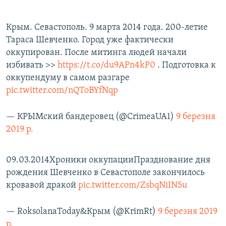
Крым. Севастополь. 9 марта 2014 года. 200-летие
Тараса Шевченко. Город уже фактически
оккупирован. После митинга людей начали
избивать >>
https://t.co/du9APn4kP0
. Подготовка к
оккупендуму в самом разгаре
pic.twitter.com/nQToBYfNqp
— КРЫМский бандеровец (@CrimeaUA1)
9 березня
2019 р.
09.03.2014Хроники оккупацииПразднование дня
рождения Шевченко в Севастополе закончилось
кровавой дракой
pic.twitter.com/ZsbqNiIN5u
— RoksolanaToday&Крым (@KrimRt)
9 березня 2019
р.