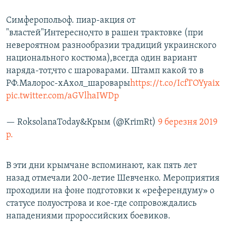
Симферопольоф. пиар-акция от
"властей"Интересно,что в рашен трактовке (при
невероятном разнообразии традиций украинского
национального костюма),всегда один вариант
наряда-тот,что с шароварами. Штамп какой то в
РФ.Малорос-хАхол_шаровары
https://t.co/IcfTOYyaix
pic.twitter.com/aGVlhaIWDp
— RoksolanaToday&Крым (@KrimRt)
9 березня 2019
р.
В эти дни крымчане вспоминают, как пять лет
назад отмечали 200-летие Шевченко. Мероприятия
проходили на фоне подготовки к «референдуму» о
статусе полуострова и кое-где сопровождались
нападениями пророссийских боевиков.