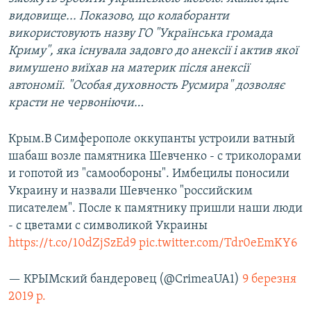
видовище... Показово, що колаборанти
використовують назву ГО "Українська громада
Криму", яка існувала задовго до анексії і актив якої
вимушено виїхав на материк після анексії
автономії. "Особая духовность Русмира" дозволяє
красти не червоніючи…
Крым.В Симферополе оккупанты устроили ватный
шабаш возле памятника Шевченко - с триколорами
и гопотой из "самообороны". Имбецилы поносили
Украину и назвали Шевченко "российским
писателем". После к памятнику пришли наши люди
- с цветами с символикой Украины
https://t.co/10dZjSzEd9
pic.twitter.com/Tdr0eEmKY6
— КРЫМский бандеровец (@CrimeaUA1)
9 березня
2019 р.