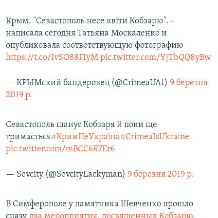
Крым. "Севастополь несе квіти Кобзарю". -
написала сегодня Татьяна Москаленко и
опубликовала соответствующую фотографию
https://t.co/IvSO88FIyM
pic.twitter.com/YjTbQQ8yBw
— КРЫМский бандеровец (@CrimeaUA1)
9 березня
2019 р.
Севастополь шанує Кобзаря й поки ще
тримається
#КримЦеУкраїна
#CrimeaIsUkraine
pic.twitter.com/mBCC6R7Er6
— Sevcity (@SevcityLackyman)
9 березня 2019 р.
В Симферополе у памятника Шевченко прошло
сразу
два мероприятия, посвященных Кобзарю
.