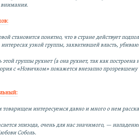
з внимания.
ов:
овой становится понятно, что в стране действует подпо
в интересах узкой группы, захватившей власть, убива
ь этой группы рухнет (а она рухнет, так как построена 
тория с «Новичком» покажется внезапно прозревшему
альный:
 товарищем интересуемся давно и много о нем расск
асается эпизода, очень для нас значимого, — нападени
юбови Соболь.