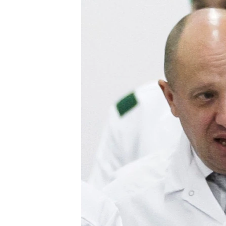
ПОБЕДИТЕЛЕЙ НЕ СУДЯТ?
КРЫМ.НЕПОКОРЕННЫЙ
ELIFBE
УКРАИНСКАЯ ПРОБЛЕМА КРЫМА