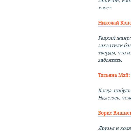
защитой, изб
хвост.
Николай Коно
Редкий жанр:
захватили ба
тверды, что 
заболтать.
Татьяна Мэй:
Когда-нибудь 
Надеюсь, чело
Борис Вишне
Друзья и колл