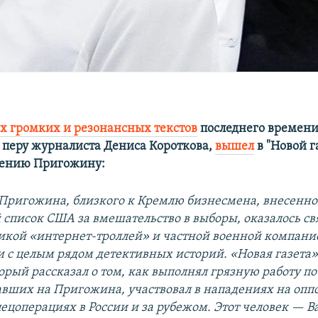
х громких и резонансных текстов
последнего времен
перу журналиста Дениса Короткова,
вышел
в "Новой г
гению Пригожину:
Пригожина, близкого к Кремлю бизнесмена, внесенно
список США за вмешательство в выборы, оказалось св
рикой «интернет-троллей» и частной военной компан
 и с целым рядом детективных историй. «Новая газета
торый рассказал о том, как выполнял грязную работу п
авших на Пригожина, участвовал в нападениях на оп
пецоперациях в России и за рубежом. Этот человек — 