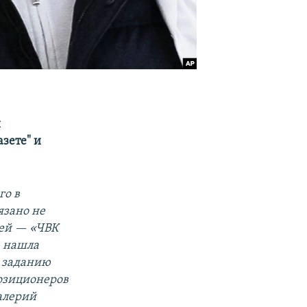
и
азете" и
го в
язано не
ией — «ЧВК
» нашла
о заданию
позиционеров
Валерий