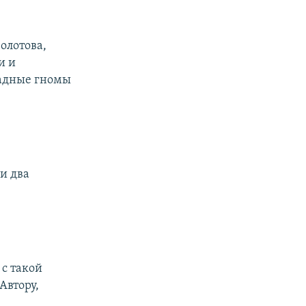
олотова,
и и
жадные гномы
и два
 с такой
Автору,