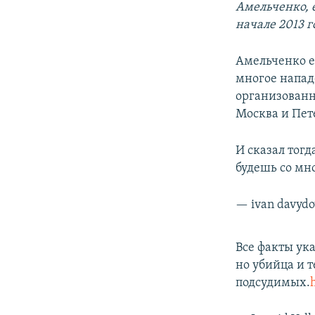
Амельченко, 
начале 2013 г
Амельченко е
многое напад
организованн
Москва и Пет
И сказал тог
будешь со мно
— ivan davyd
Все факты ук
но убийца и 
подсудимых.