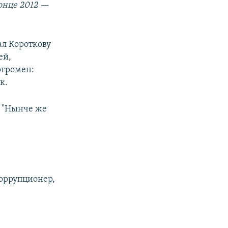
онце 2012 —
ал Короткову
ей,
огромен:
к.
: "Нынче же
коррупционер,