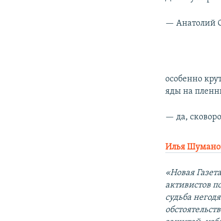
— Анатолий 
особенно крут
яды на пленн
— да, сковор
Илья Шумано
«Новая Газет
активистов п
судьба негодя
обстоятельст