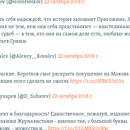
ov (@leonidvolkov)
22 октября 2018 г.
ть себя надеждой, что история запомнит Пригожина, З
чих не тем, кем они себя представляют — властелинам
судеб — а тем, кто они на самом деле есть, злобные 
тьев Гримм.
alev (@Alexey__Kovalev)
22 октября 2018 г.
ские. Коротков смог раскрыть покушение на Мохова 
иция этого сделать не смогла
https://t.co/dFBiOUnUiu
ухарев (@D_Suharev)
22 октября 2018 г.
пект и благодарность! Единственное, пожалуй, издание
такими Журналистами - именно так, с большой буквы. 
ову, - мужества и...
https://t.co/DLbMXk0OFw