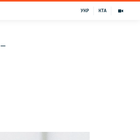
УКР
КТА
 –