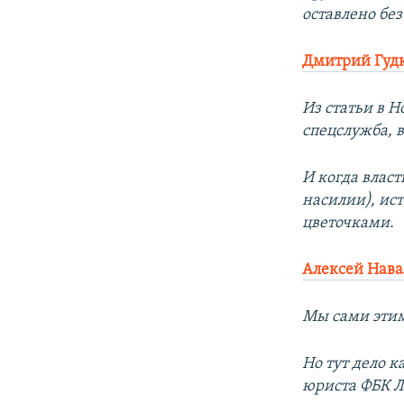
оставлено бе
Дмитрий Гудк
Из статьи в Н
спецслужба, 
И когда власт
насилии), ис
цветочками.
Алексей Нав
Мы сами этим
Но тут дело к
юриста ФБК Л