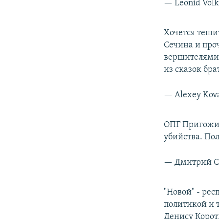
— Leonid Volk
Хочется теши
Сечина и про
вершителями 
из сказок бра
— Alexey Kov
ОПГ Пригожин
убийства. Пол
— Дмитрий С
"Новой" - рес
политикой и 
Денису Коротк