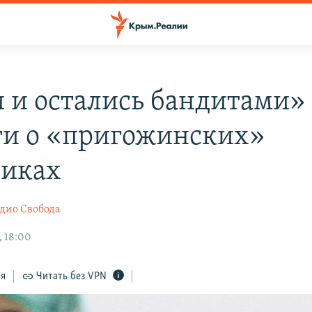
 и остались бандитами»
ти о «пригожинских»
иках
дио Свобода
, 18:00
ся
Читать без VPN