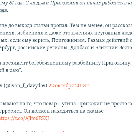
ему 61 год. С людьми Пригожина он начал работать в к
ода.
ще до выхода статьи пропал. Тем не менее, он рассказ
ениях, избиениях и даже отравлениях неугодных люд
ых, если ему верить, Пригожиным. Размах действий 
ербург, российские регионы, Донбасс и Ближний Восто
да президент богобоязненному разбойнику Пригожину
й в раю".
ov (@ivan_f_davydov)
22 октября 2018 г.
азывают на то, что повар Путина Пригожин не просто 
террорист. Он должен находиться на скамье
https://t.co/AJlfo6FSXJ