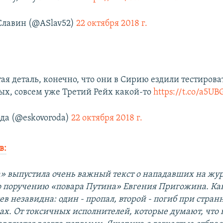
Славин (@ASlav52)
22 октября 2018 г.
ая деталь, конечно, что они в Сирию ездили тестирова
ых, совсем уже Третий Рейх какой-то
https://t.co/a5U
ода (@eskovoroda)
22 октября 2018 г.
в:
а» выпустила очень важный текст о нападавших на жу
о поручению «повара Путина» Евгения Пригожина. Как
ев незавидна: один - пропал, второй - погиб при стра
вах. От токсичных исполнителей, которые думают, что 