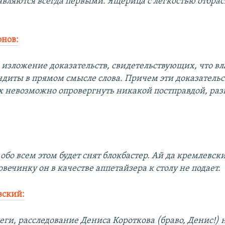
авляются всегда первыми. Ящерица с легкостью отбрас
нов:
 изложение доказательств, свидетельствующих, что вла
ндиты в прямом смысле слова. Причем эти доказательс
их невозможно опровергнуть никакой постправдой, раз
обо всем этом будет снят блокбастер. Ай да кремлевск
вечинку он в качестве аппетайзера к столу не подает.
вский:
еги, расследование Дениса Короткова (браво, Денис!) 