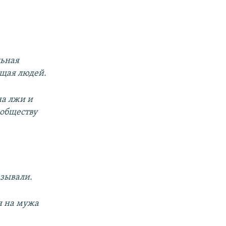
льная
ющая людей.
на лжи и
 обществу
азывали.
я на мужа