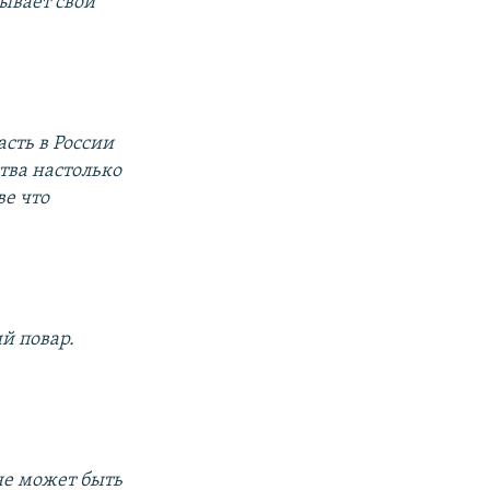
ывает свой
сть в России
тва настолько
ве что
ий повар.
не может быть