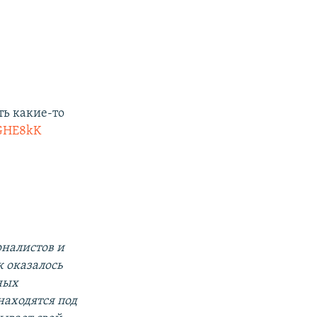
ть какие-то
BGHE8kK
рналистов и
 оказалось
нных
находятся под