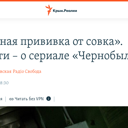
ая прививка от совка».
ти – о сериале «Чернобы
вская
Радіо Свобода
08:30
ся
Читать без VPN