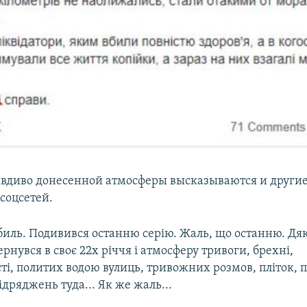
авдиво донесенной атмосферы высказываются и други
соцсетей.
биль. Подивився останню серію. Жаль, що останню. Дяк
рнувся в своє 22х річчя і атмосферу тривоги, брехні,
і, политих водою вулиць, тривожних розмов, пліток, п
ідряджень туда... Як же жаль...