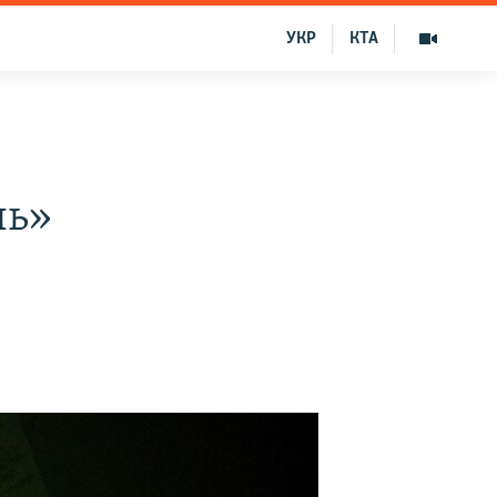
УКР
КТА
ль»