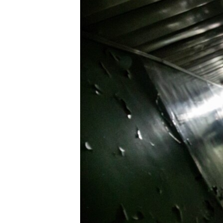
ПОБЕДИТЕЛЕЙ НЕ СУДЯТ?
КРЫМ.НЕПОКОРЕННЫЙ
ELIFBE
УКРАИНСКАЯ ПРОБЛЕМА КРЫМА