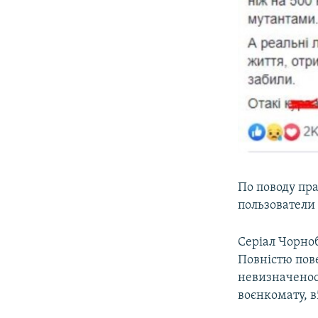
По поводу пр
пользователи 
Серіал Чорно
Повністю пове
невизначеност
воєнкомату, в