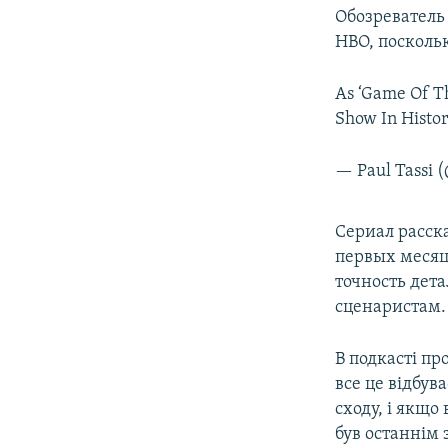
Обозреватель
HBO, посколь
As ‘Game Of Th
Show In Histor
— Paul Tassi 
Сериал расска
первых месяц
точность дета
сценаристам. 
В подкасті пр
все це відбува
сходу, і якщ
був останнім