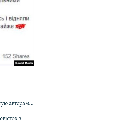
е
ую авторам...
овісток з