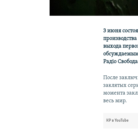
3 июня состо
производства
выхода перво
обсуждаемым 
Радіо Свобод
После заключ
заклятых сер
момента закл
весь мир.
КР в YouTube