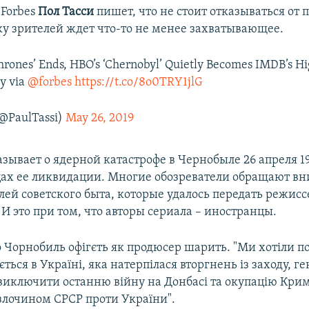
 Forbes
Пол Тасси
пишет, что не стоит отказываться от 
ку зрителей ждет что-то не менее захватывающее.
rones’ Ends, HBO’s ‘Chernobyl’ Quietly Becomes IMDB’s Hi
y via
@forbes
https://t.co/8o0TRY1jlG
(@PaulTassi)
May 26, 2019
зывает о ядерной катастрофе в Чернобыле 26 апреля 19
ах ее ликвидации. Многие обозреватели обращают в
лей советского быта, которые удалось передать режис
И это при том, что авторы сериала – иностранцы.
о Чорнобиль офігєть як продюсер шарить. "Ми хотіли п
ється в Україні, яка натерпілася вторгнень із заходу, ге
о виключити останню війну на Донбасі та окупацію Кри
 злочином СРСР проти України".