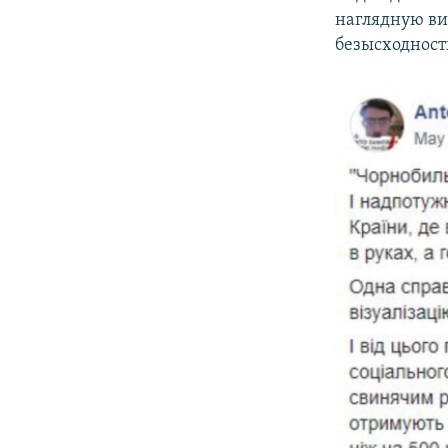
наглядную виз
безысходност