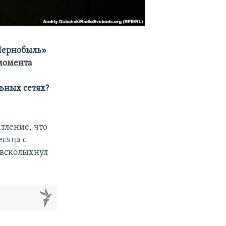
«Чернобыль»
 момента
ьных сетях?
тление, что
сяца с
 всколыхнул
м