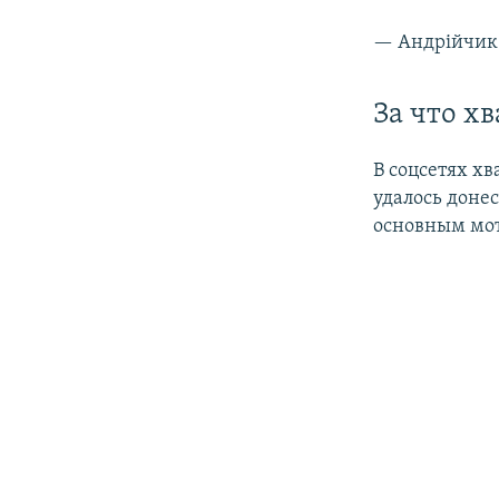
— Андрійчик 
За что хв
В соцсетях х
удалось доне
основным мот