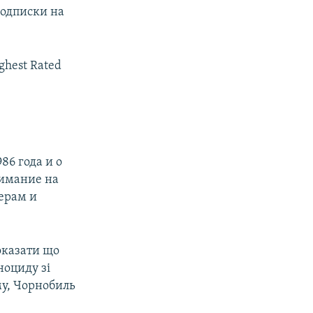
подписки на
ghest Rated
86 года и о
нимание на
серам и
оказати що
ноциду зі
му, Чорнобиль