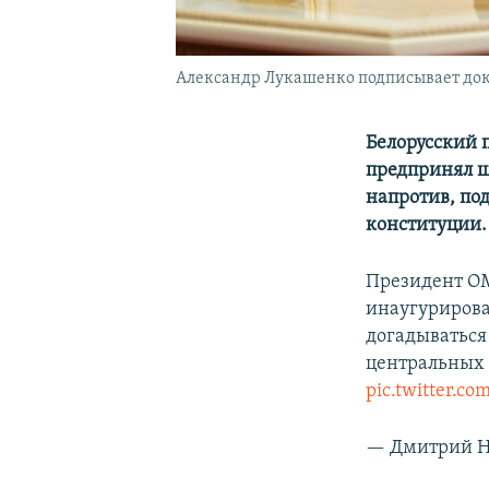
Александр Лукашенко подписывает док
Белорусский 
предпринял ш
напротив, по
конституции.
Президент ОМ
инаугурировал
догадываться
центральных 
pic.twitter.
— Дмитрий Н