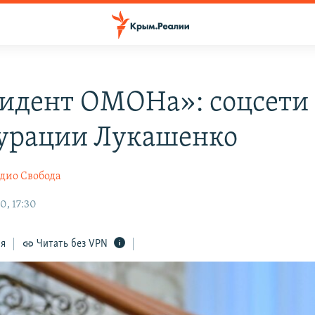
идент ОМОНа»: соцсети 
урации Лукашенко
дио Свобода
0, 17:30
ся
Читать без VPN