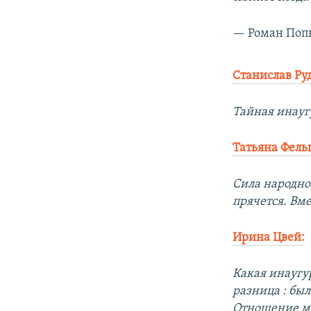
— Роман Поп
Станислав Ру
Тайная инауг
Татьяна Фель
Сила народно
прячется. Вм
Ирина Цвей:
Какая инаугур
разница : был
Отношение ми