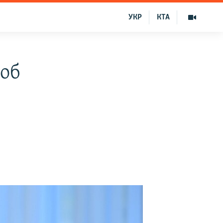
УКР
КТА
об