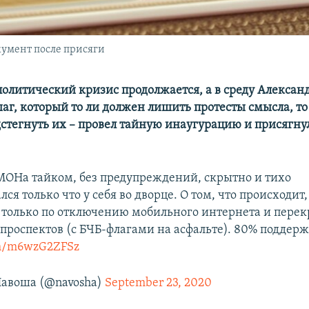
умент после присяги
политический кризис продолжается, а в среду Алекса
аг, который то ли должен лишить протесты смысла, то
дстегнуть их – провел тайную инаугурацию и присягну
ОНа тайком, без предупреждений, скрытно и тихо
ся только что у себя во дворце. О том, что происходит
 только по отключению мобильного интернета и пере
проспектов (с БЧБ-флагами на асфальте). 80% поддерж
com/m6wzG2ZFSz
авоша (@navosha)
September 23, 2020