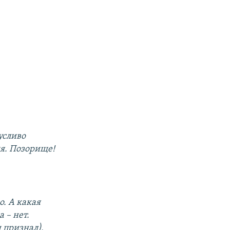
усливо
я. Позорище!
о. А какая
 – нет.
 признал).