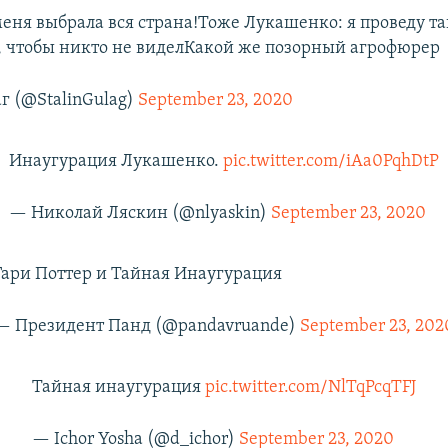
еня выбрала вся страна!Тоже Лукашенко: я проведу т
 чтобы никто не виделКакой же позорный агрофюрер
г (@StalinGulag)
September 23, 2020
Инаугурация Лукашенко.
pic.twitter.com/iAa0PqhDtP
— Николай Ляскин (@nlyaskin)
September 23, 2020
Гари Поттер и Тайная Инаугурация
— Президент Панд (@pandavruande)
September 23, 202
Тайная инаугурация
pic.twitter.com/NlTqPcqTFJ
— Ichor Yosha (@d_ichor)
September 23, 2020