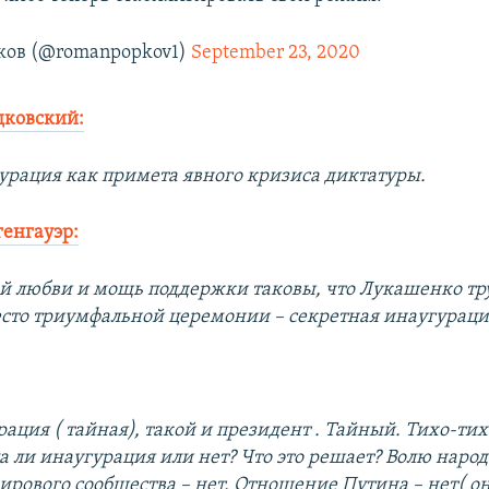
ков (@romanpopkov1)
September 23, 2020
дковский:
урация как примета явного кризиса диктатуры.
генгауэр:
й любви и мощь поддержки таковы, что Лукашенко тр
есто триумфальной церемонии – секретная инаугураци
ация ( тайная), такой и президент . Тайный. Тихо-тих
а ли инаугурация или нет? Что это решает? Волю народа
рового сообщества – нет. Отношение Путина – нет( он