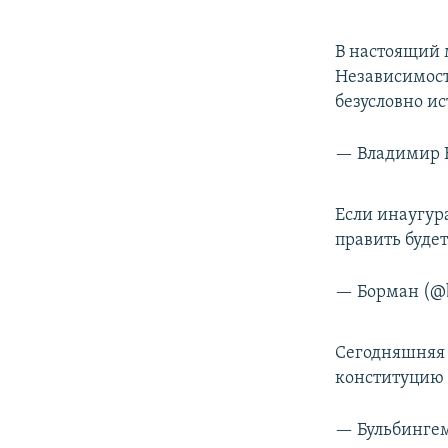
В настоящий 
Независимост
безусловно и
— Владимир 
Если инаугура
править будет
— Борман (@
Сегодняшняя 
конституцию 
— Бульбингем