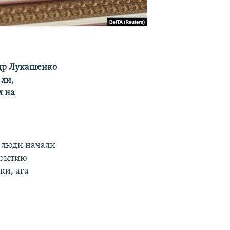
ндр Лукашенко
 ли,
л на
, люди начали
крытию
ки, ага