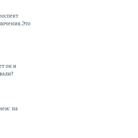
роспект
ключения.Это
ет он и
звали?
ием: на