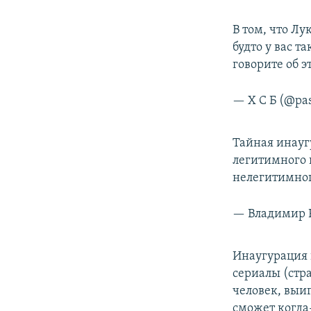
В том, что Л
будто у вас т
говорите об э
— Х С Б (@pa
Тайная инауг
легитимного 
нелегитимног
— Владимир 
Инаугурация 
сериалы (стра
человек, выи
сможет когда