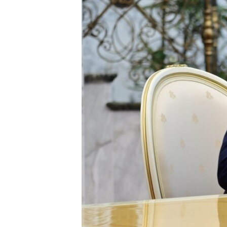
ПОБЕДИТЕЛЕЙ НЕ СУДЯТ?
КРЫМ.НЕПОКОРЕННЫЙ
ELIFBE
УКРАИНСКАЯ ПРОБЛЕМА КРЫМА