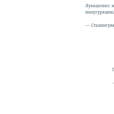
Лукашенко: м
инаугурацию,
— Сталингула