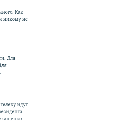
чного. Как
 и никому не
ти. Для
Для
.
 телеку идут
президента
Лукашенко