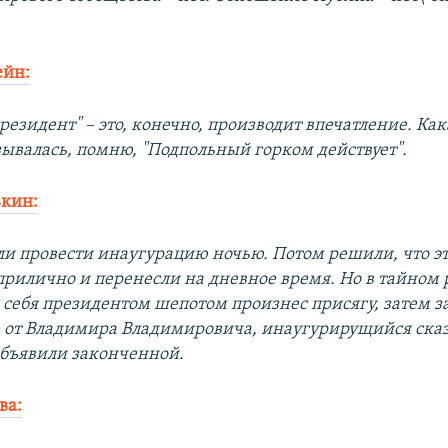
ейн:
резидент" – это, конечно, производит впечатление. Ка
зывалась, помню, "Подпольный горком действует".
вкин:
ли провести инаугурацию ночью. Потом решили, что эт
прилично и перенесли на дневное время. Но в тайном
ебя президентом шепотом произнес присягу, затем з
 от Владимира Владимировича, инаугурирущийся сказ
объявили законченной.
ва: