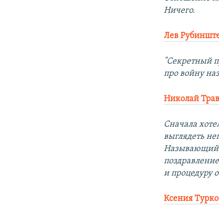
Ничего.
Лев Рубиншт
"Секретный п
про войну на
Николай Тра
Сначала хоте
выглядеть не
Называющий с
поздравление
и процедуру 
Ксения Турко