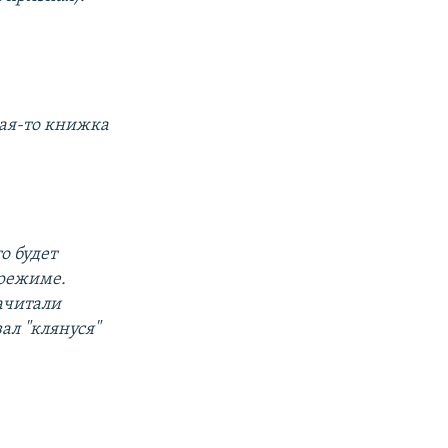
кая-то книжка
о будет
 режиме.
ачитали
ал "клянуся"