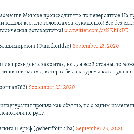
момент в Минске происходит что-то невероятное!На п
и вышли все, кто голосовал за Лукашенко! Все без ис
сторическая фотокарточка!
pic.twitter.com/osJ8KhfkDE
Владимирович (@melkoridze)
September 23, 2020
ция президента закрытая, не для всей страны, то мож
 лишь той частью, которая была в курсе и кого туда по
borman783)
September 23, 2020
инаугурация прошла как обычно, но с одним изменен
положили не руку.
ский Шериф (@sheriffofbulba)
September 23, 2020