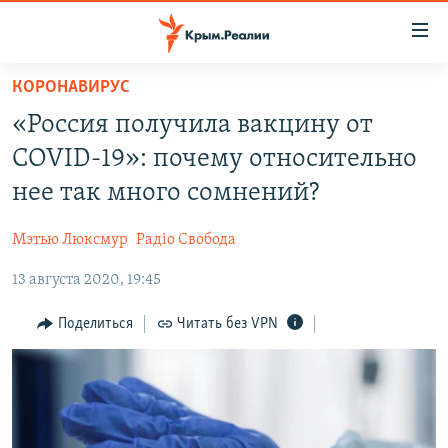
Доступность
ссылки
Вернуться
КОРОНАВИРУС
к
НОВОСТИ
«Россия получила вакцину от
основному
СПЕЦПРОЕКТЫ
содержанию
COVID-19»: почему относительно
ВОДА
Вернутся
ГРУЗ 200
нее так много сомнений?
к
ИСТОРИЯ
КАРТА ВОЕННЫХ ОБЪЕКТОВ КРЫМА
главной
Мэтью Люксмур
Радіо Свобода
ЕЩЕ
11 ЛЕТ ОККУПАЦИИ КРЫМА. 11 ИСТОРИЙ СОПРОТИВЛЕНИЯ
навигации
Вернутся
13 августа 2020, 19:45
РАДІО СВОБОДА
ИНТЕРАКТИВ
к
КАК ОБОЙТИ БЛОКИРОВКУ
ИНФОГРАФИКА
Поделиться
Читать без VPN
поиску
ТЕЛЕПРОЕКТ КРЫМ.РЕАЛИИ
Українською
СОВЕТЫ ПРАВОЗАЩИТНИКОВ
Qırımtatar
ПРОПАВШИЕ БЕЗ ВЕСТИ