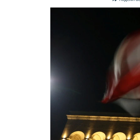
ПОБЕДИТЕЛЕЙ НЕ СУДЯТ?
КРЫМ.НЕПОКОРЕННЫЙ
ELIFBE
УКРАИНСКАЯ ПРОБЛЕМА КРЫМА