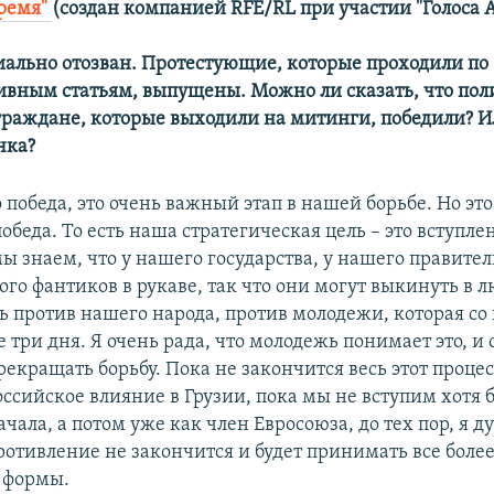
емя" ​
(создан компанией RFE/RL при участии "Голоса А
иально отозван. Протестующие, которые проходили по
вным статьям, выпущены. Можно ли сказать, что пол
граждане, которые выходили на митинги, победили? Ил
чка?
о победа, это очень важный этап в нашей борьбе. Но эт
обеда. То есть наша стратегическая цель – это вступле
ы знаем, что у нашего государства, у нашего правител
ого фантиков в рукаве, так что они могут выкинуть в 
ь против нашего народа, против молодежи, которая со
 три дня. Я очень рада, что молодежь понимает это, и 
екращать борьбу. Пока не закончится весь этот процес
ссийское влияние в Грузии, пока мы не вступим хотя б
чала, а потом уже как член Евросоюза, до тех пор, я ду
ротивление не закончится и будет принимать все боле
 формы.