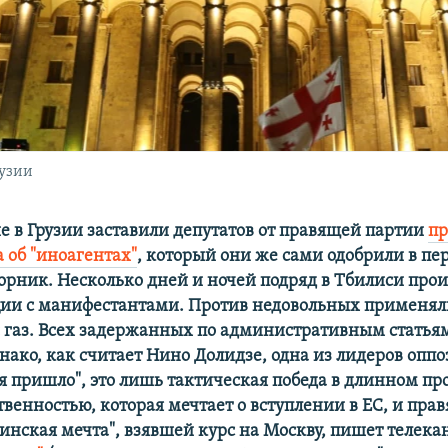
рузии
 в Грузии заставили депутатов от правящей партии
пр
 об "иноагентах"
, который они же сами одобрили в пе
рник. Несколько дней и ночей подряд в Тбилиси про
ии с манифестантами. Против недовольных применял
 газ. Всех задержанных по административным статьям
днако, как считает Нино Долидзе, одна из лидеров оп
я пришло", это лишь тактическая победа в длинном п
венностью, которая мечтает о вступлении в ЕС, и пра
зинская мечта", взявшей курс на Москву, пишет телека