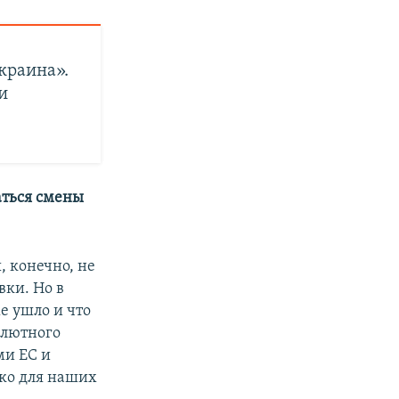
Украина».
и
ваться смены
, конечно, не
ки. Но в
же ушло и что
солютного
ми ЕС и
ько для наших