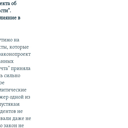
екта об
сти".
лияние в
щутимо на
кты, которые
 законопроект
ранных
ечта" приняла
ь сильно
ое
олитические
жер одной из
пустякам
удентов не
овали даже не
о закон не