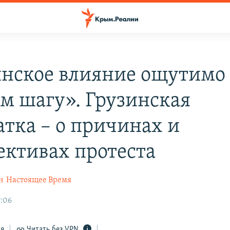
нское влияние ощутимо
м шагу». Грузинская
атка – о причинах и
ективах протеста
н
Настоящее Время
7:06
ся
Читать без VPN