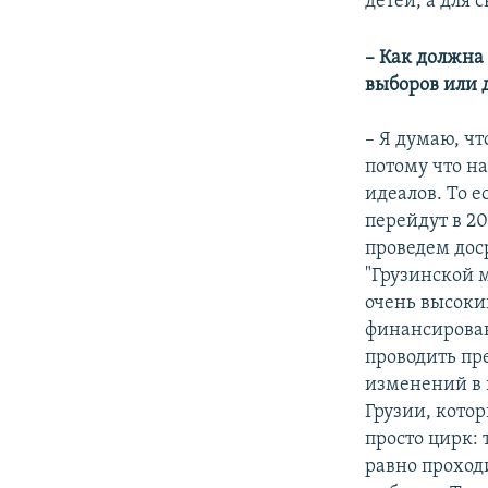
детей, а для 
– Как должна
выборов или 
– Я думаю, чт
потому что н
идеалов. То е
перейдут в 2
проведем дос
"Грузинской м
очень высоки
финансирован
проводить пр
изменений в 
Грузии, котор
просто цирк: 
равно проход