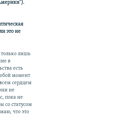
мерики"). ​
итическая
и это не
о только лишь
ние в
ьства есть
любой момент
 всем сердцем
они не
с, пока не
ы со статусом
маю, что это
е