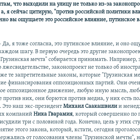
там, что выходили на улицу не только из-за законопро
 а, я сейчас цитирую, "против российской политики вла
чно вы ощущаете это российское влияние, путинское в
– Да, я тоже согласна, это путинское влияние, и оно о
каждом шагу. В первую очередь это другие законопрое
"Грузинская мечта" собирается принимать. Например,
о лжесвидетельстве, законопроект не только об иност
кже те запретительные законы, которые "Грузинская м
ие финансирования оппозиционных партий. Они очен
ое оппозиционное движение, любую иную мысль, люб
 против них, они борются против медиа, у них есть п
 Это наш экс-президент
Михаил Саакашвили
и менед
ых компаний
Ника Гварамия
, который совершенно по 
исудили три с половиной года. Конечно, цель у этих ст
ятие этого закона, который, кстати, сегодня проголос
держались от голосования члены "Грузинской мечты", н