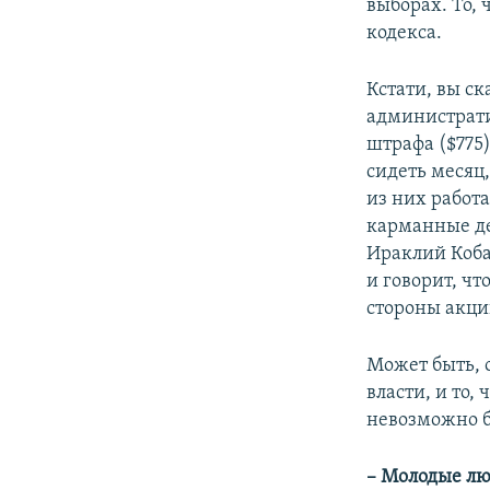
выборах. То, 
кодекса.
Кстати, вы с
администрати
штрафа ($775)
сидеть месяц,
из них работа
карманные ден
Ираклий Коба
и говорит, ч
стороны акци
Может быть, о
власти, и то,
невозможно б
– Молодые лю