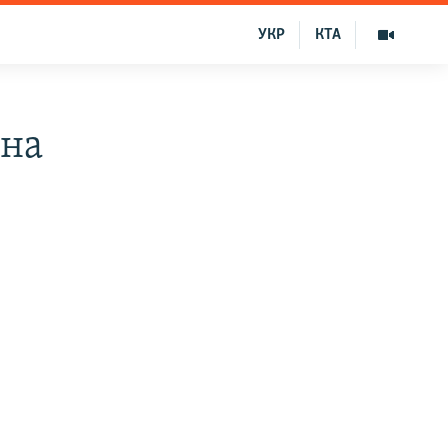
УКР
КТА
 на