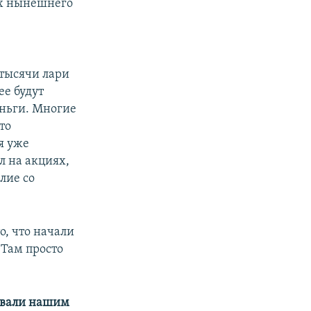
ках нынешнего
 тысячи лари
ее будут
еньги. Многие
то
я уже
л на акциях,
лие со
о, что начали
 Там просто
зывали нашим