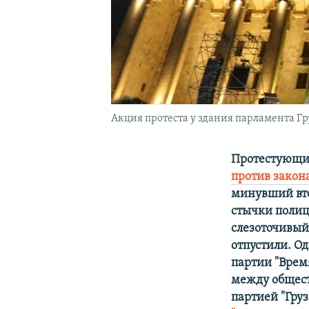
Акция протеста у здания парламента Г
Протестующие
против закона
минувший вто
стычки полиц
слезоточивый
отпустили. О
партии "Врем
между общест
партией "Гру