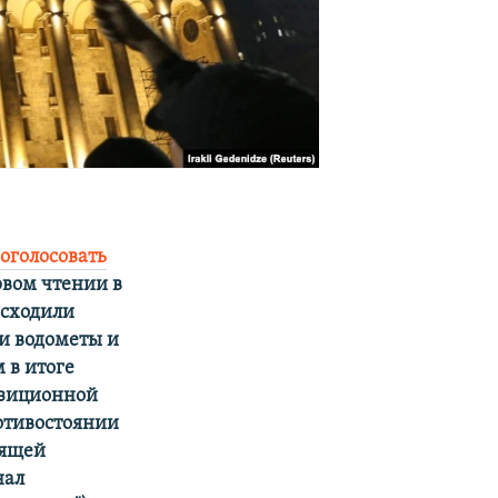
оголосовать
рвом чтении в
исходили
и водометы и
 в итоге
позиционной
ротивостоянии
вящей
нал