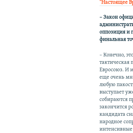
"Настоящее Вр
– Закон офиц
администрати
оппозиция и 
финальная то
– Конечно, эт
тактическая п
Евросоюз. И м
еще очень мн
любую пакост
выступает уже
собираются пр
закончится ро
кандидата сна
народное соп
интенсивные