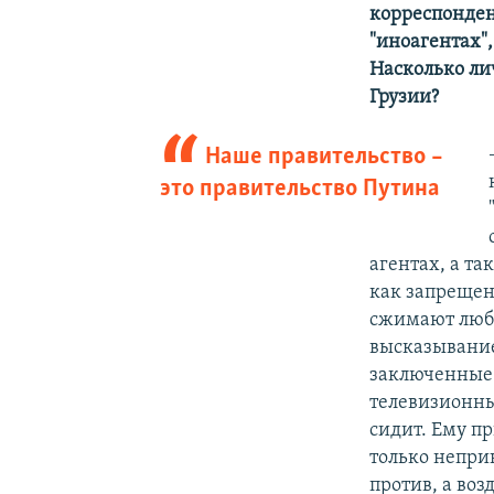
корреспонден
"иноагентах",
Насколько ли
Грузии?
Наше правительство –
это правительство Путина
агентах, а та
как запрещен
сжимают люб
высказывание
заключенные.
телевизионн
сидит. Ему пр
только неприн
против, а воз