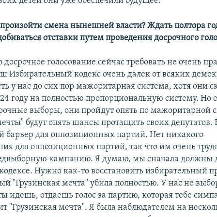
своих детей они уже обеспечили будущее.
 произойти смена нынешней власти? Ждать полтора го
добиваться отставки путем проведения досрочного гол
о досрочное голосование сейчас требовать не очень пр
аш Избирательный кодекс очень далек от всяких демо
сть у нас до сих пор мажоритарная система, хотя они с
024 году на полностью пропорциональную систему. Но 
рочные выборы, они пройдут опять по мажоритарной с
ечты" будут опять шансы протащить своих депутатов. В
й барьер для оппозиционных партий. Нет никакого
ия для оппозиционных партий, так что им очень трудн
едвыборную кампанию. Я думаю, мы сначала должны 
кодексе. Нужно как-то восстановить избирательный пр
ый "Грузинская мечта" убила полностью. У нас не выбо
ты идешь, отдаешь голос за партию, которая тебе симп
ит "Грузинская мечта". Я была наблюдателем на неско