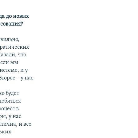
да до новых
осования?
авильно,
кратических
казали, что
если мы
истеме, и у
торое – у нас
о будет
добиться
оцесс в
ры, у нас
атична, и все
льких